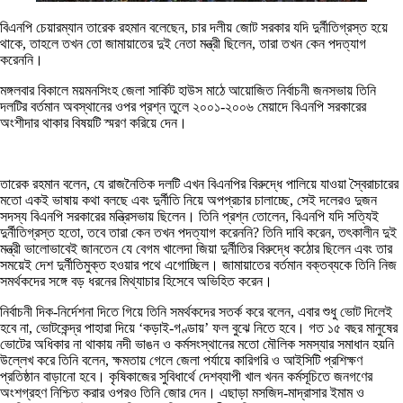
বিএনপি চেয়ারম্যান তারেক রহমান বলেছেন, চার দলীয় জোট সরকার যদি দুর্নীতিগ্রস্ত হয়ে
থাকে, তাহলে তখন তো জামায়াতের দুই নেতা মন্ত্রী ছিলেন, তারা তখন কেন পদত্যাগ
করেননি।
মঙ্গলবার বিকালে ময়মনসিংহ জেলা সার্কিট হাউস মাঠে আয়োজিত নির্বাচনী জনসভায় তিনি
দলটির বর্তমান অবস্থানের ওপর প্রশ্ন তুলে ২০০১-২০০৬ মেয়াদে বিএনপি সরকারের
অংশীদার থাকার বিষয়টি স্মরণ করিয়ে দেন।
তারেক রহমান বলেন, যে রাজনৈতিক দলটি এখন বিএনপির বিরুদ্ধে পালিয়ে যাওয়া স্বৈরাচারের
মতো একই ভাষায় কথা বলছে এবং দুর্নীতি নিয়ে অপপ্রচার চালাচ্ছে, সেই দলেরও দুজন
সদস্য বিএনপি সরকারের মন্ত্রিসভায় ছিলেন। তিনি প্রশ্ন তোলেন, বিএনপি যদি সত্যিই
দুর্নীতিগ্রস্ত হতো, তবে তারা কেন তখন পদত্যাগ করেননি? তিনি দাবি করেন, তৎকালীন দুই
মন্ত্রী ভালোভাবেই জানতেন যে বেগম খালেদা জিয়া দুর্নীতির বিরুদ্ধে কঠোর ছিলেন এবং তার
সময়েই দেশ দুর্নীতিমুক্ত হওয়ার পথে এগোচ্ছিল। জামায়াতের বর্তমান বক্তব্যকে তিনি নিজ
সমর্থকদের সঙ্গে বড় ধরনের মিথ্যাচার হিসেবে অভিহিত করেন।
নির্বাচনী দিক-নির্দেশনা দিতে গিয়ে তিনি সমর্থকদের সতর্ক করে বলেন, এবার শুধু ভোট দিলেই
হবে না, ভোটকেন্দ্র পাহারা দিয়ে ‘কড়াই-গণ্ডায়’ ফল বুঝে নিতে হবে। গত ১৫ বছর মানুষের
ভোটের অধিকার না থাকায় নদী ভাঙন ও কর্মসংস্থানের মতো মৌলিক সমস্যার সমাধান হয়নি
উল্লেখ করে তিনি বলেন, ক্ষমতায় গেলে জেলা পর্যায়ে কারিগরি ও আইসিটি প্রশিক্ষণ
প্রতিষ্ঠান বাড়ানো হবে। কৃষিকাজের সুবিধার্থে দেশব্যাপী খাল খনন কর্মসূচিতে জনগণের
অংশগ্রহণ নিশ্চিত করার ওপরও তিনি জোর দেন। এছাড়া মসজিদ-মাদ্রাসার ইমাম ও