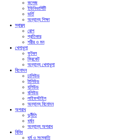
কলেজ
ইউনিভার্সিটি
ভর্তি
অন্যান্য শিক্ষা
স্বাস্থ্য
রোগ
প্রতিকার
শরীর ও মন
খেলাধুলা
ফুটবল
ক্রিকেট
অন্যান্য খেলাধুলা
বিনোদন
ঢালিউড
টালিউড
হলিউড
বলিউড
লাইফস্টাইল
অন্যান্য বিনোদন
অপরাধ
দুর্নীতি
ধর্ষন
অন্যান্য অপরাধ
বিবিধ
ধর্ম ও সংস্কৃতি