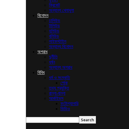
ক্রিকেট
অন্যান্য খেলাধুলা
বিনোদন
ঢালিউড
টালিউড
হলিউড
বলিউড
লাইফস্টাইল
অন্যান্য বিনোদন
অপরাধ
দুর্নীতি
ধর্ষন
অন্যান্য অপরাধ
বিবিধ
ধর্ম ও সংস্কৃতি
শোক
তথ্য প্রযুক্তি
রান্না-বান্না
আর্কাইভস
ফটোগ্যালারি
ভিডিও