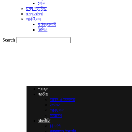
শোক
তথ্য প্রযুক্তি
রান্না-বান্না
আর্কাইভস
ফটোগ্যালারি
ভিডিও
Search
News
Times
BD
প্রচ্ছদ
জাতীয়
আইন ও আদালত
মতামত
আবহাওয়া
সারাদেশ
রাজনীতি
বিএনপি
জামায়াতে ইসলামী