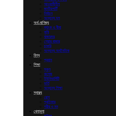
আওয়ামীলীগ
জাতীয়পার্টি
নির্বাচন
অন্যান্য দল
অর্থ-বাণিজ্য
ব্যাংক ও বীমা
কৃষি
বাজারদর
শেয়ার বাজার
চাকরি
অন্যান্য অর্থনৈতিক
বিশ্ব
প্রবাস
শিক্ষা
স্কুল
কলেজ
ইউনিভার্সিটি
ভর্তি
অন্যান্য শিক্ষা
স্বাস্থ্য
রোগ
প্রতিকার
শরীর ও মন
খেলাধুলা
ফুটবল