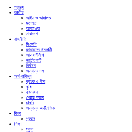
প্রচ্ছদ
জাতীয়
আইন ও আদালত
মতামত
আবহাওয়া
সারাদেশ
রাজনীতি
বিএনপি
জামায়াতে ইসলামী
আওয়ামীলীগ
জাতীয়পার্টি
নির্বাচন
অন্যান্য দল
অর্থ-বাণিজ্য
ব্যাংক ও বীমা
কৃষি
বাজারদর
শেয়ার বাজার
চাকরি
অন্যান্য অর্থনৈতিক
বিশ্ব
প্রবাস
শিক্ষা
স্কুল