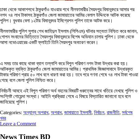
ঢাকা থেকে আকাশপথে ঠাকুরগাঁও যাওয়ার পথে নীলফামারীর সৈয়দপুর বিমানবন্দরে আসার পর
নগদ ৭৪ লাখ টাকাসহ ঠাকুরগাঁও জেলা জামায়াতের আমির বেলাল উদ্দিনকে আটক করেছে
পুলিশ। বুধবার বেলা ১২টায় বিমানবন্দর ইমিগ্রেশন পুলিশ তাকে আটক করে।
নীলফামারীর পুলিশ সুপার শেখ জাহিদুল ইসলাম (পিপিএম) ঘটনার সত্যতা নিশ্চিত করে জানান,
গোপন সংবাদের ভিত্তিতে সৈয়দপুর বিমানবন্দরে বিশেষ অভিযান চালায় পুলিশ। ঢাকা থেকে
আসা নভোএয়ারের একটি ফ্লাইটে তিনি সৈয়দপুর অবতরণ করেন।
এ সময় তার কাছে থাকা ব্যাগ তল্লাশি করে বিপুল পরিমাণ নগদ টাকা উদ্ধার করা হয়।
আটককৃত ব্যক্তি ঠাকুরগাঁও জেলা জামায়াতের আমির। প্রাথমিক জিজ্ঞাসাবাদে উদ্ধারকৃত
টাকার পরিমাণ প্রায় ৫০ লাখ বলে ধারণা করা হয়। তবে পরে গণনা শেষে ৭৪ লাখ টাকা পাওয়া
গেছে বলে জেলা পুলিশ নিশ্চিত করে।
নির্বাচনী আবহে এই বিপুল পরিমাণ অর্থ বহনের বিষয়টি গুরুত্বের সাথে খতিয়ে দেখছে পুলিশ ও
সংশ্লিষ্ট গোয়েন্দা সংস্থা। আইনি প্রক্রিয়া শেষে এ বিষয়ে বিস্তারিত জানানো হবে বলে
জানিয়েছে পুলিশ।
Categories:
অন্যান্য অপরাধ
,
অপরাধ
,
জামায়াতে ইসলামী
,
নির্বাচন
,
রাজনীতি
,
সর্বশেষ
খবর
Leave a Comment
News Times BD