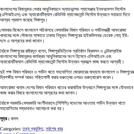
বাংলাদেশের বিমানবন্দর সেবার আধুনিকায়নে অ্যাডভান্সড প্যাসেঞ্জার ইনফরমেশন সিস্টেম
(এপিআইএস) এবং অ্যারোনটিক্যাল রেভিনিউ ম্যানেজমেন্ট সিস্টেম উন্নয়নে সহায়তা দিতে
আগ্রহ প্রকাশ করেছে সিঙ্গাপুর।
সোমবার বিকেলে বাংলাদেশ সচিবালয়ে বেসামরিক বিমান পরিবহন ও পর্যটনমন্ত্রী আফরোজা
খানামের সঙ্গে সৌজন্য সাক্ষাতে ঢাকায় নিযুক্ত সিঙ্গাপুরের হাইকমিশনার ডেরেক লোহ্ ইউ-
ৎসে এ আগ্রহের কথা জানান।
বৈঠকে সিঙ্গাপুরের রাষ্ট্রদূত বলেন, সিঙ্গাপুরভিত্তিক প্রতিষ্ঠান ক্রিমসন ও এন্টারপ্রাইজ
বাংলাদেশের বিমানবন্দর কার্যক্রম আধুনিকায়নের অংশ হিসেবে এপিআইএস এবং
অ্যারোনটিক্যাল রেভিনিউ ম্যানেজমেন্ট সিস্টেম উন্নয়ন প্রকল্পে কাজ করতে আগ্রহী।
দুই পক্ষ বিমান পরিবহন ও পর্যটন খাতে সহযোগিতা জোরদারের মাধ্যমে বাংলাদেশ ও সিঙ্গাপুরের
দ্বিপক্ষীয় সম্পর্ক আরও শক্তিশালী করার গুরুত্বের ওপরও গুরুত্বারোপ করেন।
আফরোজা খানাম দেশের বিমান পরিবহন খাতের ধারাবাহিক উন্নয়নে সিঙ্গাপুরের সঙ্গে যৌথভাবে
কাজ করার বিষয়ে বাংলাদেশের আগ্রহের কথা জানান।
বৈঠকে সরকারি-বেসরকারি অংশীদারত্ব (পিপিপি) মডেলের আওতায় পর্যটন উন্নয়ন খাতে
সহযোগিতার সম্ভাবনাও আলোচনা করা হয়।
সূত্র :
বাসস
Categories:
তথ্য প্রযুক্তি
,
সর্বশেষ খবর