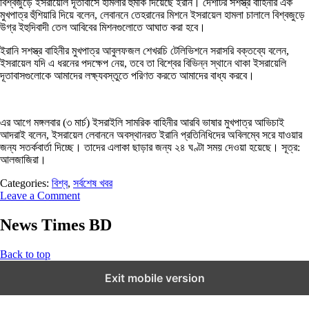
বিশ্বজুড়ে ইসরায়েলি দূতাবাসে হামলার হুমকি দিয়েছে ইরান। দেশটির সশস্ত্র বাহিনীর এক
মুখপাত্র হুঁশিয়ারি দিয়ে বলেন, লেবাননে তেহরানের মিশনে ইসরায়েল হামলা চালালে বিশ্বজুড়ে
উগ্র ইহুদিবাদী তেল আবিবের মিশনগুলোতে আঘাত করা হবে।
ইরানি সশস্ত্র বাহিনীর মুখপাত্র আবুলফজল শেখরচি টেলিভিশনে সরাসরি বক্তব্যে বলেন,
ইসরায়েল যদি এ ধরনের পদক্ষেপ নেয়, তবে তা বিশ্বের বিভিন্ন স্থানে থাকা ইসরায়েলি
দূতাবাসগুলোকে আমাদের লক্ষ্যবস্তুতে পরিণত করতে আমাদের বাধ্য করবে।
এর আগে মঙ্গলবার (৩ মার্চ) ইসরাইলি সামরিক বাহিনীর আরবি ভাষার মুখপাত্র আভিচাই
আদরাই বলেন, ইসরায়েল লেবাননে অবস্থানরত ইরানি প্রতিনিধিদের অবিলম্বে সরে যাওয়ার
জন্য সতর্কবার্তা দিচ্ছে। তাদের এলাকা ছাড়ার জন্য ২৪ ঘণ্টা সময় দেওয়া হয়েছে। সূত্র:
আলজাজিরা।
Categories:
বিশ্ব
,
সর্বশেষ খবর
Leave a Comment
News Times BD
Back to top
Exit mobile version