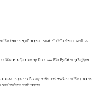
রু—সামিউল ইসলাম ও অ্যানি আক্তার। দুজনই নৌবাহিনীর সাঁতারু। আগামী ১১
 মিটার ব্যাকস্ট্রোক এবং অ্যানি ৫০ ১০০ মিটার ফ্রিস্টাইলে প্রতিদ্বন্দ্বিতা
্ট্রোকে ২৬.৯০ সেকেন্ড সময় নিয়ে নতুন জাতীয় রেকর্ড গড়েছিলেন সামিউল। আর গত
িতে রেকর্ড গড়েছিলেন অ্যানি আক্তার।