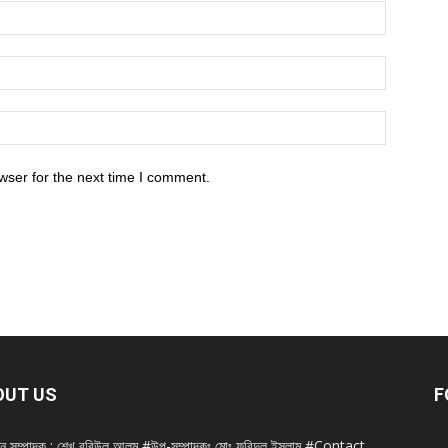
wser for the next time I comment.
OUT US
F
ান সম্পাদক : শেখ রবিউল আলম #উপ-সম্পাদকঃ মোঃ ফরিদুল ইসলাম #Contact