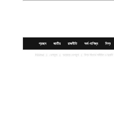
News
Times
BD
প্রচ্ছদ
জাতীয়
রাজনীতি
অর্থ-বাণিজ্য
বিশ্ব
Home
খেলাধুলা
অন্যান্য খেলাধুলা
বিশ্ব সাঁতারে সামিউল ও অ্যানি