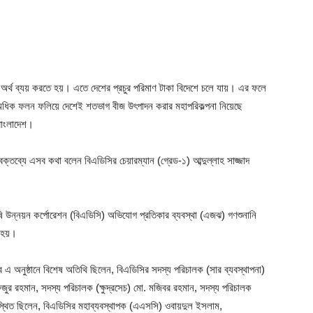
 অর্থ ব্যয় করতে হয়। এতে দেশের প্রচুর পরিমাণ টাকা বিদেশে চলে যায়। এর ফলে
অধিক ফলন ফলিয়ে দেশেই শতভাগ বীজ উৎপাদন করার মহাপরিকল্পনা নিয়েছে
বাংলাদেশ।
বক্তব্যে এসব কথা বলেন বিএডিসির চেয়ারম্যান (গ্রেড-১) আব্দুল্লাহ সাজ্জাদ
ি উন্নয়ন কর্পোরেশন (বিএডিসি) অভিযোগ প্রতিকার ব্যবস্থা (এজঝ) গণশুনানি
ত হয়।
 এ অনুষ্ঠানে বিশেষ অতিথি ছিলেন, বিএডিসির সদস্য পরিচালক (সার ব্যবস্থাপনা)
িজুর রহমান, সদস্য পরিচালক (ক্ষুদ্রসেচ) মো. মজিবর রহমান, সদস্য পরিচালক
পস্থিত ছিলেন, বিএডিসির মহাব্যবস্থাপক (এএসসি) ওবায়দুল ইসলাম,