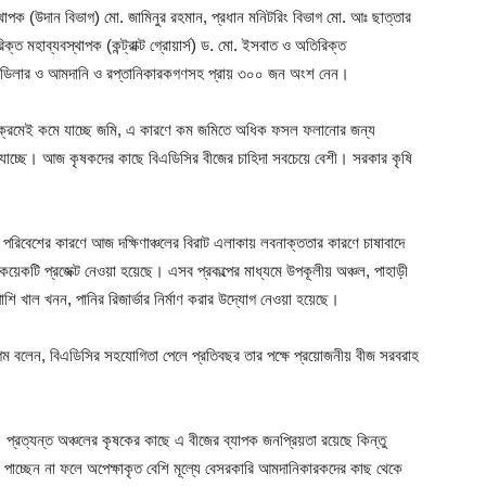
্থাপক (উদান বিভাগ) মো. জামিনুর রহমান, প্রধান মনিটরিং বিভাগ মো. আঃ ছাত্তার
্ত মহাব্যবস্থাপক (কন্ট্রাক্ট গ্রোয়ার্স) ড. মো. ইসবাত ও অতিরিক্ত
ৃষক, ডিলার ও আমদানি ও রপ্তানিকারকগণসহ প্রায় ৩০০ জন অংশ নেন।
রণে ক্রমেই কমে যাচ্ছে জমি, এ কারণে কম জমিতে অধিক ফসল ফলানোর জন্য
যাচ্ছে। আজ কৃষকদের কাছে বিএডিসির বীজের চাহিদা সবচেয়ে বেশী। সরকার কৃষি
 পরিবেশের কারণে আজ দক্ষিণাঞ্চলের বিরাট এলাকায় লবনাক্ততার কারণে চাষাবাদে
েকটি প্রজেক্ট নেওয়া হয়েছে। এসব প্রকল্পের মাধ্যমে উপকূলীয় অঞ্চল, পাহাড়ী
ি খাল খনন, পানির রিজার্ভার নির্মাণ করার উদ্যোগ নেওয়া হয়েছে।
েগম বলেন, বিএডিসির সহযোগিতা পেলে প্রতিবছর তার পক্ষে প্রয়োজনীয় বীজ সরবরাহ
্রত্যন্ত অঞ্চলের কৃষকের কাছে এ বীজের ব্যাপক জনপ্রিয়তা রয়েছে কিন্তু
পাচ্ছেন না ফলে অপেক্ষাকৃত বেশি মূল্যে বেসরকারি আমদানিকারকদের কাছ থেকে