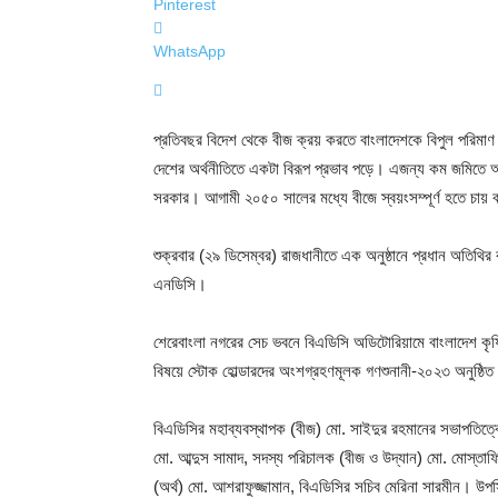
Pinterest
WhatsApp
প্রতিবছর বিদেশ থেকে বীজ ক্রয় করতে বাংলাদেশকে বিপুল পরিমাণ
দেশের অর্থনীতিতে একটা বিরূপ প্রভাব পড়ে। এজন্য কম জমিতে 
সরকার। আগামী ২০৫০ সালের মধ্যে বীজে স্বয়ংসম্পূর্ণ হতে চায় 
শুক্রবার (২৯ ডিসেম্বর) রাজধানীতে এক অনুষ্ঠানে প্রধান অতিথির 
এনডিসি।
শেরেবাংলা নগরের সেচ ভবনে বিএডিসি অডিটোরিয়ামে বাংলাদেশ কৃষ
বিষয়ে স্টোক হোল্ডারদের অংশগ্রহণমূলক গণশুনানী-২০২৩ অনুষ্ঠি
বিএডিসির মহাব্যবস্থাপক (বীজ) মো. সাইদুর রহমানের সভাপতিত্বে
মো. আব্দুস সামাদ, সদস্য পরিচালক (বীজ ও উদ্যান) মো. মোস্তাফ
(অর্থ) মো. আশরাফুজ্জামান, বিএডিসির সচিব মেরিনা সারমীন। উ