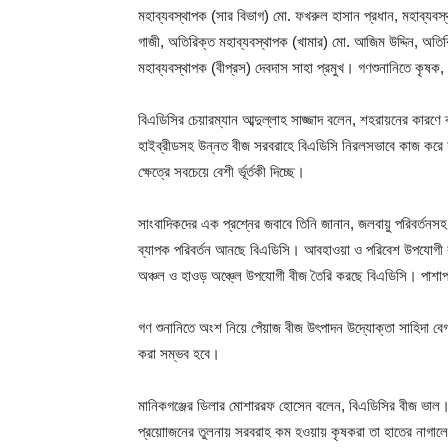
মহাব্যবস্থাপক (সার বিভাগ) মো. ফখরুল হাসান প্রধান, মহাব্যবস
গাজী, অতিরিক্ত মহাব্যবস্থাপক (খামার) মো. আজিম উদ্দিন, অতিরিক
মহাব্যবস্থাপক (বীপ্রস) দেবদাস সাহা প্রমুখ। গণশুনানিতে ক
বিএডিসির চেয়ারম্যান আব্দুল্লাহ সাজ্জাদ বলেন, শহরায়নের কা
হাইব্রীডসহ উন্নত বীজ সরবরাহে বিএডিসি নিরলসভাবে কাজ করে 
ক্ষেত্রে সবচেয়ে বেশী র্ভূর্তকী দিচ্ছে।
সাংবাদিকদের এক প্রশ্নের জবাবে তিনি জানান, জলবায়ু পরিবর্তনসহ
ব্যাপক পরিবর্তন আনছে বিএডিসি। আবহাওয়া ও পরিবেশ উপযোগী কয়
অঞ্চল ও হাওড় অঞ্চ্লে উপযোগী বীজ তৈরি করছে বিএডিসি। পাশাপাশ
গণ শুনানিতে অংশ নিয়ে পেঁয়াজ বীজ উৎপাদন উদ্যোক্তা সাহিদা ব
করা সম্ভব হবে।
মানিকগঞ্জের ডিলার মোশাররফ হোসেন বলেন, বিএডিসির বীজ ভাল। প
প্রয়োাজনের তুলনায় সরবরাহ কম হওয়ায় কৃষকরা তা হাতের নাগালে 