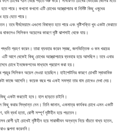
র ফলে চোখের গঠন ভেঙে পড়তে শুরু করে। সাধারণত চোখের ভেতরের জেলির মতো
হতে পারে। কখনো কখনো এটি চোখের অস্ত্রোপচার বা নির্দিষ্ট কিছু ওষুধের
অন্ধ হয়ে যেতে পারে।
 তবে দীর্ঘমেয়াদে এগুলো বিষাক্ত হতে পারে এবং দৃষ্টিশক্তি খুব একটা ফেরাতে
যকর থাকলেও সিলিকন অয়েলের কারণে দৃষ্টি ঝাপসাই থেকে যায়।
টি পদ্ধতি গ্রহণ করেন। তারা ব্যবহার করেন স্বচ্ছ, জলভিত্তিক ও কম খরচের
এটি আগে থেকেই কিছু চোখের অস্ত্রোপচারে ব্যবহার হয়ে আসছিল। তবে এবার
হিসেবে চোখে ইনজেকশনের মাধ্যমে প্রয়োগ করা হয়।
ে প্রচুর সিলিকন অয়েল দেওয়া হয়েছিল। হাইপোটনির কারণে চোখটি স্বাভাবিক
একটা কাজে আসেনি। কয়েক বছর পর একই সমস্যা তার বাম চোখেও দেখা দেয়।
লাম কিছু একটা করতেই হবে। হাল ছাড়তে চাইনি।
ুন কিছু করার সিদ্ধান্ত নেন। তিনি জানান, একমাত্র কার্যকর চোখে এমন একটি
 যদি ব্যর্থ হতো, রোগী সম্পূর্ণ দৃষ্টিহীন হয়ে পড়তেন।
 রোগী দুই চোখেই দৃষ্টিহীন হয়ে সারাজীবন অন্ধত্ব নিয়ে বাঁচতে বাধ্য হতেন,
েরাও কল্পনা করেননি।