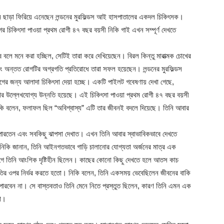
শন ছাড়া ফিরিয়ে এনেছেন লন্ডনের মুরফিল্ডস আই হাসপাতালের একদল চিকিৎসক।
ের চিকিৎসা পাওয়া প্রথম রোগী ৪৭ বছর বয়সী নিকি গাই এখন সম্পূর্ণ দেখতে
লে মনে করা হচ্ছিল, সেটিই তারা করে দেখিয়েছেন। বিরল কিন্তু মারাত্মক চোখের
বং অন্তত রোগটির অগ্রগতি প্রতিরোধে তারা সফল হয়েছেন। লন্ডনের মুরফিল্ডস
োগের জন্য আলাদা চিকিৎসা দেয়া হচ্ছে। একটি পাইলট গবেষণায় দেখা গেছে,
থার উল্লেখযোগ্য উন্নতি হয়েছে। এই চিকিৎসা পাওয়া প্রথম রোগী ৪৭ বছর বয়সী
নিকি বলেন, ফলাফল ছিল “অবিশ্বাস্য” এটি তার জীবনই বদলে দিয়েছে। তিনি আবার
 পারতেন এবং সবকিছু ঝাপসা দেখাত। এখন তিনি আবার স্বাভাবিকভাবে দেখতে
েন। নিকি জানান, তিনি আইনগতভাবে গাড়ি চালানোর যোগ্যতা অর্জনের মাত্র এক
গে তিনি আংশিক দৃষ্টিহীন ছিলেন। কাছের কোনো কিছু দেখতে হলে আতস কাচ
ৃতির ওপর নির্ভর করতে হতো। নিকি বলেন, তিনি একসময় ভেবেছিলেন জীবনের বাকি
 পারবেন না। সে বাস্তবতাও তিনি মেনে নিতে প্রস্তুত ছিলেন, কারণ তিনি এমন এক
না।