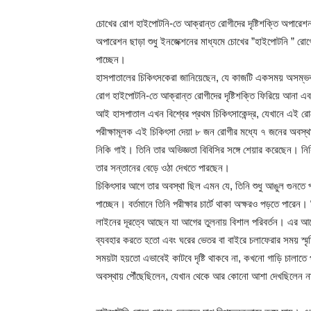
চোখের রোগ হাইপোটনি-তে আক্রান্ত রোগীদের দৃষ্টিশক্তি অপারে
অপারেশন ছাড়া শুধু ইনজেক্শনের মাধ্যমে চোখের ”হাইপোটনি ” রোগ
পাচ্ছেন।
হাসপাতালের চিকিৎসকেরা জানিয়েছেন, যে কাজটি একসময় অসম্ভব ব
রোগ হাইপোটনি-তে আক্রান্ত রোগীদের দৃষ্টিশক্তি ফিরিয়ে আনা এ
আই হাসপাতাল এখন বিশ্বের প্রথম চিকিৎসাকেন্দ্র, যেখানে এই র
পরীক্ষামূলক এই চিকিৎসা দেয়া ৮ জন রোগীর মধ্যে ৭ জনের অবস্
নিকি গাই। তিনি তার অভিজ্ঞতা বিবিসির সঙ্গে শেয়ার করেছেন। 
তার সন্তানের বেড়ে ওঠা দেখতে পারছেন।
চিকিৎসার আগে তার অবস্থা ছিল এমন যে, তিনি শুধু আঙুল গুনতে
পাচ্ছেন। বর্তমানে তিনি পরীক্ষার চার্টে থাকা অক্ষরও পড়তে পার
লাইনের দূরত্বে আছেন যা আগের তুলনায় বিশাল পরিবর্তন। এর আ
ব্যবহার করতে হতো এবং ঘরের ভেতর বা বাইরে চলাফেরার সময় স্ম
সময়টা হয়তো এভাবেই কাটবে দৃষ্টি থাকবে না, কখনো গাড়ি চালাতে
অবস্থায় পৌঁছেছিলেন, যেখান থেকে আর কোনো আশা দেখছিলেন 