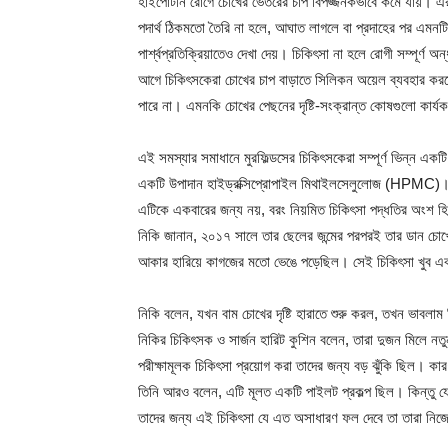
হাইপোটনি রোগে চোখের ভেতরের চাপ বিপজ্জনকভাবে কমে যায়। এ
পদার্থ ঠিকমতো তৈরি না হলে, আঘাত লাগলে বা প্রদাহের পর এমনটি 
পার্শ্বপ্রতিক্রিয়াতেও দেখা দেয়। চিকিৎসা না হলে রোগী সম্পূর্ণ 
আগে চিকিৎসকেরা চোখের চাপ বাড়াতে সিলিকন অয়েল ব্যবহার করতেন।
পারে না। এমনকি চোখের পেছনের দৃষ্টি-সংক্রান্ত কোষগুলো কার্
এই সমস্যার সমাধানে মুরফিল্ডসের চিকিৎসকেরা সম্পূর্ণ ভিন্ন এক
একটি উপাদান হাইড্রক্সিপ্রোপাইল মিথাইলসেলুলোজ (HPMC)। 
এটিকে একবারের জন্য নয়, বরং নিয়মিত চিকিৎসা পদ্ধতির অংশ 
নিকি জানান, ২০১৭ সালে তার ছেলের জন্মের পরপরই তার ডান চোখ
আকার হারিয়ে কাগজের মতো ভেঙে পড়েছিল। সেই চিকিৎসা খুব 
নিকি বলেন, যখন বাম চোখের দৃষ্টি হারাতে শুরু করল, তখন ভাব
নিকির চিকিৎসক ও সার্জন হারিট কুশিন বলেন, তারা দুজন মিলে নত
পরীক্ষামূলক চিকিৎসা প্রয়োগ করা তাদের জন্য বড় ঝুঁকি ছিল। কারণ,
তিনি আরও বলেন, এটি মূলত একটি পাইলট প্রকল্প ছিল। কিন্তু যেসব
তাদের জন্য এই চিকিৎসা যে এত অসাধারণ ফল দেবে তা তারা নিজ