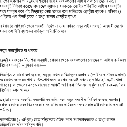
দেশের জ্বালানি ও বিদ্যুৎ সাশ্রয়ের লক্ষ্যে ব্যাংকগুলোর অফিস এবং লেনদেনের নতুন
সময়সূচি নির্ধারণ করেছে বাংলাদেশ ব্যাংক। সরকারের ঘোষিত পরিবর্তিত অফিস সময়সূচির
সঙ্গে সমন্বয় করে এই সিদ্ধান্ত নেয়া হয়েছে বলে জানিয়েছে কেন্দ্রীয় ব্যাংক। শনিবার (৪
এপ্রিল) এক বিজ্ঞপ্তিতে এ তথ্য জানায় কেন্দ্রীয় ব্যাংক।
রবিবার (৫ এপ্রিল) থেকে পরবর্তী নির্দেশ না দেয়া পর্যন্ত নতুন এই সময়সূচি অনুযায়ী দেশের
সকল তফসিলি ব্যাংকের কার্যক্রম পরিচালিত হবে।
নতুন সময়সূচিতে যা থাকছে—
কেন্দ্রীয় ব্যাংকের নির্দেশনা অনুযায়ী, রোববার থেকে ব্যাংকগুলোর লেনদেন ও অফিস কার্যক্রম
নিচের সময়সূচি অনুসরণ করবে—
বিজ্ঞপ্তিতে আরো বলা হয়েছে, সমুদ্র, স্থল ও বিমানবন্দর এলাকায় (পোর্ট ও কাস্টমস এলাকা)
অবস্থিত ব্যাংকের শাখা ও উপ-শাখাগুলো আগের নিয়মেই সপ্তাহে ৭ দিন ২৪ ঘণ্টা খোলা
থাকবে। এ ক্ষেত্রে ২০১৯ সালের ৫ আগস্ট জারি করা ‘ডিওএস সার্কুলার লেটার নং-২৪’ এর
নির্দেশনা বহাল থাকবে।
এছাড়া দেশের সরকারি-বেসরকারি সব অফিসেরও নতুন সময়সীমা নির্ধারণ করেছে সরকার।
রোববার থেকে সরকারি-বেসরকারি সব অফিসের কার্যক্রম চলবে সকাল ৯টা থেকে বিকেল ৪টা
পর্যন্ত।
বৃহস্পতিবার (২ এপ্রিল) রাতে মন্ত্রিসভার বৈঠক শেষে সংবাদমাধ্যমকে এ তথ্য জানান
মন্ত্রিপরিষদ সচিব নাসিমুল গনি।