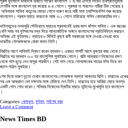
পুরুষ ফুটসালে ভারতকে হারাতে পারেনি বাংলাদেশ । দু’বার এগিয়ে গিয়েও চিরপ্রতিদ্বন্দ্বী
দেশটির সঙ্গে বাংলাদেশ ড্র করেছে ৪-৪ গোলে। পুরুষরা না পারলেও নারীরা ঠিক পেরেছে
।
অধিনায়ক সাবিনা খাতুনের জোড়া গোলে দারুণ জয়ে নারী সাফ চ্যাম্পিয়নশিপ শুরু করেছে
বাংলাদেশ। প্রথম ম্যাচে ভারতকে আজ ৩-১ গোলে হারিয়েছে সাঈদ খোদারাহমির দল।
থাইল্যান্ডের ননথাবুরি স্টেডিয়ামে ম্যাচের প্রথমার্ধেই দুবার জাল কাঁপান সাবিনা। এক বছরের
বেশি সময় পর ফুটসালের মধ্য দিয়ে আন্তর্জাতিক অঙ্গনে বাংলাদেশের প্রতিনিধিত্ব করছেন
অভিজ্ঞ এই ফুটবলার। ম্যাচের ৮ মিনিটে কৃষ্ণা রানী সরকারের সঙ্গে দেওয়া-নেওয়া করে
ভারতীয় গোলরক্ষককে বোকা বানান তিনি।
বিরতির আগে সাবিনাই দ্বিগুণ করেন ব্যবধান। এবারও পাসটি আসে কৃষ্ণার কাছ থেকে।
বিরতির পর ব্যবধান ৩-০ হয় মাতসুশিমা সুমাইয়ার গোলে। পাল্টা আক্রমণে নিজেদের রক্ষণ
থেকে পাস ছুড়ে দেন মাসুরা পারভীন। সেই পাস পেয়ে গোলরক্ষকের পায়ের ফাঁক দিয়ে বল
জালে পাঠান সুমাইয়া।
শেষ দিকে দারুণ দৃঢ়তা দেখান বাংলাদেশের গোলরক্ষক স্বপ্না আক্তার ঝিলি। ভারতের একের
পর এক আক্রমণ বেশ দক্ষতার সঙ্গে ঠেকিয়ে দেন তিনি। ভারতের হয়ে আরিয়া মোরে অবশ্য
একটি গোল শোধ করেন। শনিবার নিজেদের দ্বিতীয় ম্যাচে ভুটানের মুখোমুখি হবে বাংলাদেশ
।
Categories:
খেলাধুলা
,
ফুটবল
,
সর্বশেষ খবর
Leave a Comment
News Times BD