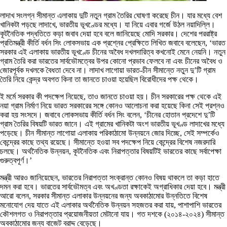
লাদাখ সংলগ্ন সীমান্ত এলাকায় দুটি নতুন গ্রাম তৈরির ঘোষণা করেছে চীন। যার মধ্যে বেশ
খানিকটা পড়ছে লাদাখে, ভারতীয় ভূখণ্ডের মধ্যে। যা নিয়ে এবার গর্জে উঠল নয়াদিল্লি।
কূটনৈতিক পদ্ধতিতে কড়া জবাব দেয়া হবে বলে জানিয়েছে মোদি সরকার। দেশের পররাষ্ট্র
প্রতিমন্ত্রী কীর্তি বর্ধন সিং লোকসভায় এক প্রশ্নের প্রেক্ষিতে লিখিত জবাবে বলেছেন, ‘ভারত
সরকার এই এলাকায় ভারতীয় ভূখণ্ডে চীনের অবৈধ দখলদারিত্ব কখনোই মেনে নেয়নি। নতুন
গ্রাম তৈরি করা ভারতের সার্বভৌমত্বের উপর কোনো প্রভাব ফেলবে না এবং চীনের অবৈধ ও
জোরপূর্বক দখলকে বৈধতা দেবে না। লাদাখ লাগোয়া ভারত-চীন সীমান্তে নতুন দু’টি গ্রাম
তৈরি নিয়ে কেন্দ্র অবগত কিনা তা জানতে চাওয়া হয়েছিল বিরোধীদের পক্ষ থেকে।
ই মর্মে সরকার কী পদক্ষেপ নিয়েছে, তাও জানতে চাওয়া হয়। চীন সরকারের পক্ষ থেকে এই
নয়া গ্রাম নির্মাণ নিয়ে ভারত সরকারের সঙ্গে কোনও আলোচনা করা হয়েছে কিনা সেই প্রশ্নও
করা হয় সংসদে। জবাবে লোকসভায় কীর্তি বর্ধন সিং বলেন, ‘চীনের হোতান প্রদেশে দু’টি
গ্রাম তৈরির বিষয়টি ভারত জানে। এই গ্রামের খানিকটা অংশ ভারতীয় ভূখণ্ড লাদাখের মধ্যে
পড়েছে। চীন সীমান্ত লাগোয়া এলাকায় পরিকাঠামো উন্নয়নে জোর দিচ্ছে, সেই সম্পর্কেও
কেন্দ্রের কাছে তথ্য রয়েছে। সীমান্তে হওয়া সব পদক্ষেপ নিয়ে কেন্দ্রের বিশেষ নজরদারি
চলছে। অর্থনৈতিক উন্নয়ন, কূটনৈতিক এবং নিরাপত্তার বিষয়টিই ভারতের কাছে সর্বাপেক্ষা
গুরুত্বপূর্ণ।’
মন্ত্রী আরও জানিয়েছেন, ভারতের নিরাপত্তা সংক্রান্ত কোনও বিষয় থাকলে তা কড়া হাতে
দমন করা হবে। ভারতের সার্বভৌমত্ব এবং অখণ্ডতা রক্ষাকেই অগ্রাধিকার দেয়া হবে। মন্ত্রী
আরো বলেন, সরকার সীমান্ত এলাকার উন্নয়নের জন্য অবকাঠামোর উন্নতিতে বিশেষ
মনোযোগ দেয় যাতে এই এলাকার অর্থনৈতিক উন্নয়ন সহজতর করা যায়, পাশাপাশি ভারতের
কৌশলগত ও নিরাপত্তার প্রয়োজনীয়তা মেটানো যায়। গত দশকে (২০১৪-২০২৪) সীমান্ত
অবকাঠামোর জন্য বাজেট বরাদ্দ বেড়েছে।