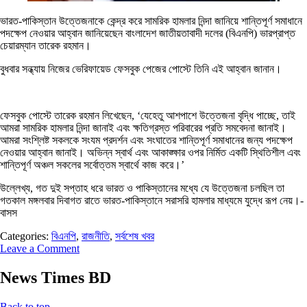
ভারত-পাকিস্তান উত্তেজনাকে কেন্দ্র করে সামরিক হামলার নিন্দা জানিয়ে শান্তিপূর্ণ সমাধানে
পদক্ষেপ নেওয়ার আহ্বান জানিয়েছেন বাংলাদেশ জাতীয়তাবাদী দলের (বিএনপি) ভারপ্রাপ্ত
চেয়ারম্যান তারেক রহমান।
বুধবার সন্ধ্যায় নিজের ভেরিফায়েড ফেসবুক পেজের পোস্টে তিনি এই আহ্বান জানান।
ফেসবুক পোস্টে তারেক রহমান লিখেছেন, ‘যেহেতু আশপাশে উত্তেজনা বৃদ্ধি পাচ্ছে, তাই
আমরা সামরিক হামলার নিন্দা জানাই এবং ক্ষতিগ্রস্ত পরিবারের প্রতি সমবেদনা জানাই।
আমরা সংশ্লিষ্ট সকলকে সংযম প্রদর্শন এবং সংঘাতের শান্তিপূর্ণ সমাধানের জন্য পদক্ষেপ
নেওয়ার আহ্বান জানাই। অভিন্ন স্বার্থ এবং আকাঙ্ক্ষার ওপর নির্মিত একটি স্থিতিশীল এবং
শান্তিপূর্ণ অঞ্চল সকলের সর্বোত্তম স্বার্থে কাজ করে।’
উল্লেখ্য, গত দুই সপ্তাহ ধরে ভারত ও পাকিস্তানের মধ্যে যে উত্তেজনা চলছিল তা
গতকাল মঙ্গলবার দিবাগত রাতে ভারত-পাকিস্তানে সরাসরি হামলার মাধ্যমে যুদ্ধে রূপ নেয়।-
বাসস
Categories:
বিএনপি
,
রাজনীতি
,
সর্বশেষ খবর
Leave a Comment
News Times BD
Back to top