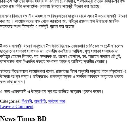
ঢাকা-১৭ আসনের সংসদ সদস্য ও বিএনপি চেয়ারম্যান, প্রধানমন্ত্রী তারেক রহমান-এর পক্ষ
থেকে রাজধানীর ভাসানটেক এলাকায় ইফতার সামগ্রী বিতরণ করা হয়েছে।
সোমবার বিকালে স্থানীয় অসচ্ছল ও নিম্নআয়ের মানুষের মাঝে এসব ইফতার সামগ্রী বিতরণ
করা হয়। আয়োজকদের পক্ষ থেকে জানানো হয়, পবিত্র রমজান মাস উপলক্ষে মানবিক
সহায়তার অংশ হিসেবেই এ কর্মসূচি গ্রহণ করা হয়েছে।
ইফতার সামগ্রী বিতরণ অনুষ্ঠানে উপস্থিত ছিলেন- বেসরকারি মেডিকেল ও ডেন্টাল কলেজ
ছাত্রদলের সাধারণ সম্পাদক ডা. তানজীম রুবাইয়াত আফিফ, যুগ্ম সাধারণ সম্পাদক ডা.
কাইয়ুম হোসেন লিফাত, সহ-সম্পাদক ডা. রাসেল হোসাইন, ডা. আরহাম সাদমান চৌধুরি,
ভাসানটেক থানা বিএনপির দফতর সম্পাদক আজগর আলীসহ স্থানীয় নেতারা।
ইফতার বিতরণকালে আয়োজকরা বলেন, রমজানের শিক্ষা অনুযায়ী মানুষের পাশে দাঁড়ানোই এ
উদ্যোগের মূল লক্ষ্য। ভবিষ্যতেও জনকল্যাণমূলক ও মানবিক কার্যক্রম অব্যাহত থাকবে
বলে তারা জানান।
এ সময় এলাকাবাসী এ উদ্যোগকে স্বাগত জানিয়ে সন্তোষ প্রকাশ করেন।
Categories:
বিএনপি
,
রাজনীতি
,
সর্বশেষ খবর
Leave a Comment
News Times BD