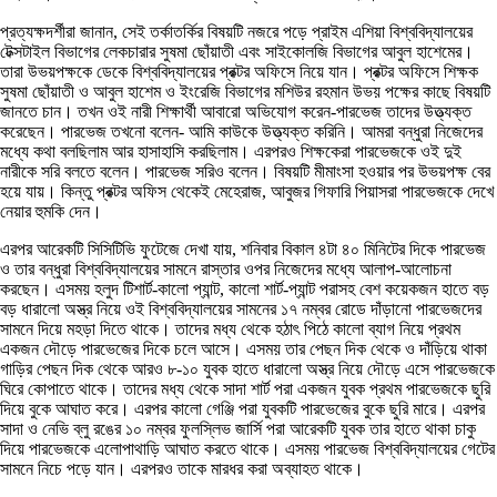
প্রত্যক্ষদর্শীরা জানান, সেই তর্কাতর্কির বিষয়টি নজরে পড়ে প্রাইম এশিয়া বিশ্ববিদ্যালয়ের
টেক্সটাইল বিভাগের লেকচারার সুষমা ছোঁয়াতী এবং সাইকোলজি বিভাগের আবুল হাশেমের।
তারা উভয়পক্ষকে ডেকে বিশ্ববিদ্যালয়ের প্রক্টর অফিসে নিয়ে যান। প্রক্টর অফিসে শিক্ষক
সুষমা ছোঁয়াতী ও আবুল হাশেম ও ইংরেজি বিভাগের মশিউর রহমান উভয় পক্ষের কাছে বিষয়টি
জানতে চান। তখন ওই নারী শিক্ষার্থী আবারো অভিযোগ করেন-পারভেজ তাদের উত্ত্যক্ত
করেছেন। পারভেজ তখনো বলেন- আমি কাউকে উত্ত্যক্ত করিনি। আমরা বন্ধুরা নিজেদের
মধ্যে কথা বলছিলাম আর হাসাহাসি করছিলাম। এরপরও শিক্ষকেরা পারভেজকে ওই দুই
নারীকে সরি বলতে বলেন। পারভেজ সরিও বলেন। বিষয়টি মীমাংসা হওয়ার পর উভয়পক্ষ বের
হয়ে যায়। কিন্তু প্রক্টর অফিস থেকেই মেহেরাজ, আবুজর গিফারি পিয়াসরা পারভেজকে দেখে
নেয়ার হুমকি দেন।
এরপর আরেকটি সিসিটিভি ফুটেজে দেখা যায়, শনিবার বিকাল ৪টা ৪০ মিনিটের দিকে পারভেজ
ও তার বন্ধুরা বিশ্ববিদ্যালয়ের সামনে রাস্তার ওপর নিজেদের মধ্যে আলাপ-আলোচনা
করছেন। এসময় হলুদ টিশার্ট-কালো প্যান্ট, কালো শার্ট-প্যান্ট পরাসহ বেশ কয়েকজন হাতে বড়
বড় ধারালো অস্ত্র নিয়ে ওই বিশ্ববিদ্যালয়ের সামনের ১৭ নম্বর রোডে দাঁড়ানো পারভেজদের
সামনে দিয়ে মহড়া দিতে থাকে। তাদের মধ্য থেকে হঠাৎ পিঠে কালো ব্যাগ নিয়ে প্রথম
একজন দৌড়ে পারভেজের দিকে চলে আসে। এসময় তার পেছন দিক থেকে ও দাঁড়িয়ে থাকা
গাড়ির পেছন দিক থেকে আরও ৮-১০ যুবক হাতে ধারালো অস্ত্র নিয়ে দৌড়ে এসে পারভেজকে
ঘিরে কোপাতে থাকে। তাদের মধ্য থেকে সাদা শার্ট পরা একজন যুবক প্রথম পারভেজকে ছুরি
দিয়ে বুকে আঘাত করে। এরপর কালো গেঞ্জি পরা যুবকটি পারভেজের বুকে ছুরি মারে। এরপর
সাদা ও নেভি ব্লু রঙের ১০ নম্বর ফুলস্লিভ জার্সি পরা আরেকটি যুবক তার হাতে থাকা চাকু
দিয়ে পারভেজকে এলোপাথাড়ি আঘাত করতে থাকে। এসময় পারভেজ বিশ্ববিদ্যালয়ের গেটের
সামনে নিচে পড়ে যান। এরপরও তাকে মারধর করা অব্যাহত থাকে।