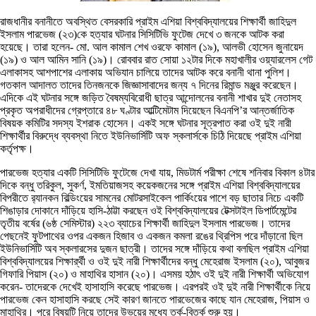
রাজধানীর বনানীতে অবস্থিত বেসরকারি প্রাইম এশিয়া বিশ্ববিদ্যালয়ের শিক্ষার্থী জাহিদুল
ইসলাম পারভেজ (২৩)কে হত্যার ঘটনার সিসিটিভি ফুটেজ দেখে ৩ জনকে আটক করা
হয়েছে। তারা হলেন- মো. আল কামাল শেখ ওরফে কামাল (১৯), আলভী হোসেন জুনায়েদ
(১৯) ও আল আমিন সানি (১৯)। রোববার রাত সোয়া ১২টার দিকে মহাখালীর ওয়্যারলেস গেট
এলাকাসহ আশপাশের এলাকায় অভিযান চালিয়ে তাদের আটক করে বনানী থানা পুলিশ।
গতকাল আদালত তাদের তিনজনকে জিজ্ঞাসাবাদের জন্য ৭ দিনের রিমান্ড মঞ্জুর করেছেন।
এদিকে এই ঘটনার সঙ্গে জড়িত বৈষম্যবিরোধী ছাত্র আন্দোলনের বনানী শাখার দুই নেতাসহ
প্রকৃত অপরাধীদের গ্রেপ্তারে ৪৮ ঘণ্টার আল্টিমেটাম দিয়েছেন বিএনপি’র আন্তর্জাতিক
বিষয়ক কমিটির সদস্য ইশরাক হোসেন। একই সঙ্গে ঘটনার সূত্রপাত করা ওই দুই নারী
শিক্ষার্থীর বিরুদ্ধে ব্যবস্থা নিতে ইউনিভার্সিটি অফ স্কলার্সকে চিঠি দিয়েছে প্রাইম এশিয়া
কর্তৃপক্ষ।
পারভেজ হত্যার একটি সিসিটিভি ফুটেজে দেখা যায়, মিডটার্ম পরীক্ষা শেষে শনিবার বিকাল ৪টার
দিকে বন্ধু তরিকুল, সুকর্ণ, ইমতিয়াজসহ কয়েকজনের সঙ্গে প্রাইম এশিয়া বিশ্ববিদ্যালয়ের
বিপরীতে র‌্যানকন বিল্ডিংয়ের সামনের মোটরসাইকেল পার্কিংয়ের পাশে বড় ছাতার নিচে একটি
শিঙাড়ার দোকানে দাঁড়িয়ে হাসি-ঠাট্টা করছেন ওই বিশ্ববিদ্যালয়ের টেক্সটাইল ডিপার্টমেন্টের
তৃতীয় বর্ষের (৬ষ্ঠ সেমিস্টার) ২২৩ ব্যাচের শিক্ষার্থী জাহিদুল ইসলাম পারভেজ। তাদের
পেছনেই ফুটপাথের ওপর একজন হিজাব ও একজন কমলা রঙের থ্রিপিস পরে দাঁড়ানো ছিল
ইউনিভার্সিটি অব স্কলারসের দুজন ছাত্রী। তাদের সঙ্গে দাঁড়িয়ে কথা বলছিল প্রাইম এশিয়া
বিশ্ববিদ্যালয়ের শিক্ষার্র্থী ও ওই দুই নারী শিক্ষার্থীদের বন্ধু মেহেরাজ ইসলাম (২০), আবুজর
গিফারি পিয়াস (২০) ও মাহাথির হাসান (২০)। এসময় হঠাৎ ওই দুই নারী শিক্ষার্থী অভিযোগ
করেন- তাদেরকে দেখেই হাসাহাসি করেছে পারভেজ। এরপরই ওই দুই নারী শিক্ষার্থীকে নিয়ে
পারভেজ কেন হাসাহাসি করছে সেই কারণ জানতে পারভেজের কাছে যান মেহেরাজ, পিয়াস ও
মাহাথির। পরে বিষয়টি নিয়ে তাদের উভয়ের মধ্যে তর্ক-বিতর্ক শুরু হয়।