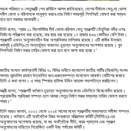
সড়ক পরিবহন ও সেতুমন্ত্রী শেখ রাবিউল আলম জানিয়েছেন, দেশের দীর্ঘতম সেতু-যা ভোলা
দ্বীপ জেলা ও বরিশালকে সংযুক্ত করবে-তার নির্মাণ সময়সূচি শিগগিরই ঘোষণা করা সম্ভব
হবে বলে সরকার আশাবাদী।
তিনি বলেন, ‘প্রায় ১১ কিলোমিটার দীর্ঘ ভোলা-বরিশাল সেতু প্রকল্পটি তেঁতুলিয়া নদীর ওপর
নির্মাণের পরিকল্পনা করা হয়েছে, যার ব্যয় ধরা হয়েছে ১৭ হাজার ৪৬৬ কোটিরও বেশি টাকা।
প্রকল্পটি এখনও অনুমোদনহীন উচ্চ অগ্রাধিকার তালিকায় রয়েছে। এটি বার্ষিক উন্নয়ন
কর্মসূচি (এডিপি)-তে অন্তর্ভুক্ত থাকলেও চূড়ান্ত অনুমোদনের অপেক্ষায় রয়েছে। খুব
শিগগিরই নির্মাণ শুরুর তারিখ ঘোষণা করা হবে বলে আশা করা হচ্ছে।’
জাতীয় সংসদে কার্যপ্রণালী বিধির ৭১ বিধির অধীনে বাংলাদেশ জাতীয় পার্টির (বিজেপি) সংসদ
সদস্য আন্দালিব রহমান উত্থাপিত জন-গুরুত্বসম্পন্ন মনোযোগ আকর্ষণ নোটিশের জবাবে
তিনি এ কথা বলেন। এ সময় স্পিকার হাফিজ উদ্দিন আহমদ সভাপতিত্ব করছিলেন।
মন্ত্রী বলেন, ‘প্রকল্পটি বর্তমানে চূড়ান্ত অনুমোদনের জন্য এডিপিতে বিবেচনাধীন রয়েছে।
প্রয়োজনীয় প্রক্রিয়া সম্পন্ন হলে আমরা সেতুর নির্মাণ শুরুর সম্ভাব্য তারিখ ঘোষণা করতে
পারব।’
তিনি আরও জানান, ২০২২ থেকে ২০২৪ সালের মধ্যে প্রকল্পটির সম্ভাব্যতা সমীক্ষা সম্পন্ন
হয়েছে। বর্তমানে এটি অর্থনৈতিক বিষয় সংক্রান্ত মন্ত্রিসভা কমিটি (সিসিইএ)-এর
অনুমোদনের অপেক্ষায় রয়েছে, যা বড় অর্থনৈতিক নীতি, ক্রয় প্রস্তাব এবং প্রকল্প
অনুমোদনের দায়িত্বে নিয়োজিত একটি উচ্চ পর্যায়ের কমিটি।