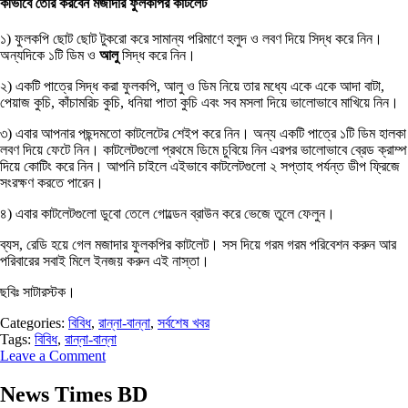
কীভাবে তৈরি করবেন মজাদার ফুলকপির কাটলেট
১) ফুলকপি ছোট ছোট টুকরো করে সামান্য পরিমাণে হলুদ ও লবণ দিয়ে সিদ্ধ করে নিন।
অন্যদিকে ১টি ডিম ও
আলু
সিদ্ধ করে নিন।
২) একটি পাত্রে সিদ্ধ করা ফুলকপি, আলু ও ডিম নিয়ে তার মধ্যে একে একে আদা বাটা,
পেয়াজ কুচি, কাঁচামরিচ কুচি, ধনিয়া পাতা কুচি এবং সব মসলা দিয়ে ভালোভাবে মাখিয়ে নিন।
৩) এবার আপনার পছন্দমতো কাটলেটের শেইপ করে নিন। অন্য একটি পাত্রে ১টি ডিম হালকা
লবণ দিয়ে ফেটে নিন। কাটলেটগুলো প্রথমে ডিমে চুবিয়ে নিন এরপর ভালোভাবে ব্রেড ক্রাম্প
দিয়ে কোটিং করে নিন। আপনি চাইলে এইভাবে কাটলেটগুলো ২ সপ্তাহ পর্যন্ত ডীপ ফ্রিজে
সংরক্ষণ করতে পারেন।
৪) এবার কাটলেটগুলো ডুবো তেলে গোল্ডেন ব্রাউন করে ভেজে তুলে ফেলুন।
ব্যস, রেডি হয়ে গেল মজাদার ফুলকপির কাটলেট। সস দিয়ে গরম গরম পরিবেশন করুন আর
পরিবারের সবাই মিলে ইনজয় করুন এই নাস্তা।
ছবিঃ সাটারস্টক।
Categories:
বিবিধ
,
রান্না-বান্না
,
সর্বশেষ খবর
Tags:
বিবিধ
,
রান্না-বান্না
Leave a Comment
News Times BD