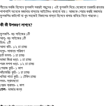
শীতের সবজি হিসেবে ফুলকপি সবারই পছন্দের। এই ফুলকপি দিয়ে যেকোনো তরকারি রান্নার
পাশাপাশি অনেকে মজাদার নাস্তার আইটেমও বানানো যায়। আজকে শেয়ার করছি মজাদার
ফুলকপির কাটলেট যা খুব সহজেই বিকালের নাস্তা হিসেবে বাসায় বানিয়ে নিতে পারবেন।
কী কী উপকরণ লাগবে?
ফুলকপি- বড় সাইজের ১টি
আলু- বড় সাইজের ১টি
ডিম- ২টি
আদা বাটা- ১/২ চা চামচ
হলুদ- সামান্য পরিমাণ
চাট মশলা- ১ চা চামচ
ভাজা জিরা গুড়া- ১ চা চামচ
গরম মশলা গুড়া- ১/২ চা চামচ
পেয়াজ কুচি- ১ কাপ
কাঁচামরিচ কুচি- ১ চা চামচ
ধনিয়া পাতা কুচি- ১ টেবিল চামচ
লবন- স্বাদমতো
ব্রেড ক্রাম্ব- ২ কাপ
তেল
– ভাজার জন্য