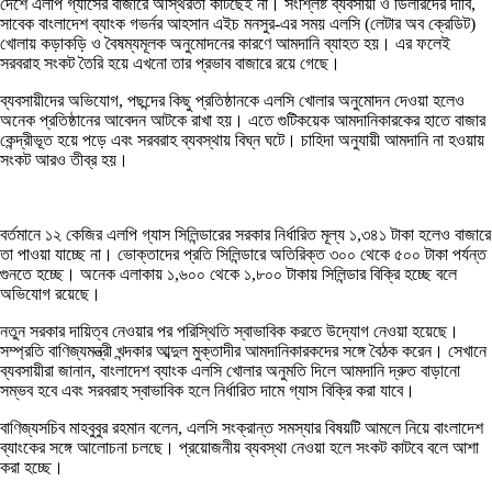
দেশে এলপি গ্যাসের বাজারে অস্থিরতা কাটছেই না। সংশ্লিষ্ট ব্যবসায়ী ও ডিলারদের দাবি,
সাবেক বাংলাদেশ ব্যাংক গভর্নর আহসান এইচ মনসুর-এর সময় এলসি (লেটার অব ক্রেডিট)
খোলায় কড়াকড়ি ও বৈষম্যমূলক অনুমোদনের কারণে আমদানি ব্যাহত হয়। এর ফলেই
সরবরাহ সংকট তৈরি হয়ে এখনো তার প্রভাব বাজারে রয়ে গেছে।
ব্যবসায়ীদের অভিযোগ, পছন্দের কিছু প্রতিষ্ঠানকে এলসি খোলার অনুমোদন দেওয়া হলেও
অনেক প্রতিষ্ঠানের আবেদন আটকে রাখা হয়। এতে গুটিকয়েক আমদানিকারকের হাতে বাজার
কেন্দ্রীভূত হয়ে পড়ে এবং সরবরাহ ব্যবস্থায় বিঘ্ন ঘটে। চাহিদা অনুযায়ী আমদানি না হওয়ায়
সংকট আরও তীব্র হয়।
বর্তমানে ১২ কেজির এলপি গ্যাস সিলিন্ডারের সরকার নির্ধারিত মূল্য ১,৩৪১ টাকা হলেও বাজারে
তা পাওয়া যাচ্ছে না। ভোক্তাদের প্রতি সিলিন্ডারে অতিরিক্ত ৩০০ থেকে ৫০০ টাকা পর্যন্ত
গুনতে হচ্ছে। অনেক এলাকায় ১,৬০০ থেকে ১,৮০০ টাকায় সিলিন্ডার বিক্রি হচ্ছে বলে
অভিযোগ রয়েছে।
নতুন সরকার দায়িত্ব নেওয়ার পর পরিস্থিতি স্বাভাবিক করতে উদ্যোগ নেওয়া হয়েছে।
সম্প্রতি বাণিজ্যমন্ত্রী খন্দকার আব্দুল মুক্তাদীর আমদানিকারকদের সঙ্গে বৈঠক করেন। সেখানে
ব্যবসায়ীরা জানান, বাংলাদেশ ব্যাংক এলসি খোলার অনুমতি দিলে আমদানি দ্রুত বাড়ানো
সম্ভব হবে এবং সরবরাহ স্বাভাবিক হলে নির্ধারিত দামে গ্যাস বিক্রি করা যাবে।
বাণিজ্যসচিব মাহবুবুর রহমান বলেন, এলসি সংক্রান্ত সমস্যার বিষয়টি আমলে নিয়ে বাংলাদেশ
ব্যাংকের সঙ্গে আলোচনা চলছে। প্রয়োজনীয় ব্যবস্থা নেওয়া হলে সংকট কাটবে বলে আশা
করা হচ্ছে।