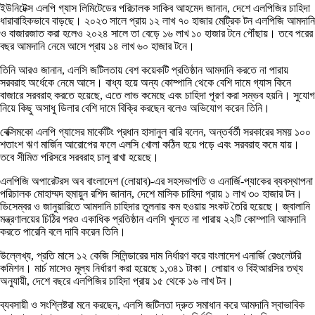
ইউনিটেক্স এলপি গ্যাস লিমিটেডের পরিচালক সাকিব আহমেদ জানান, দেশে এলপিজির চাহিদা
ধারাবাহিকভাবে বাড়ছে। ২০২৩ সালে প্রায় ১২ লাখ ৭০ হাজার মেট্রিক টন এলপিজি আমদানি
ও বাজারজাত করা হলেও ২০২৪ সালে তা বেড়ে ১৬ লাখ ১০ হাজার টনে পৌঁছায়। তবে পরের
বছর আমদানি নেমে আসে প্রায় ১৪ লাখ ৬০ হাজার টনে।
তিনি আরও জানান, এলসি জটিলতায় বেশ কয়েকটি প্রতিষ্ঠান আমদানি করতে না পারায়
সরবরাহ অর্ধেকে নেমে আসে। বাধ্য হয়ে অন্য কোম্পানি থেকে বেশি দামে গ্যাস কিনে
বাজারে সরবরাহ করতে হয়েছে, এতে লাভ কমেছে এবং চাহিদা পূরণ করা সম্ভব হয়নি। সুযোগ
নিয়ে কিছু অসাধু ডিলার বেশি দামে বিক্রি করছেন বলেও অভিযোগ করেন তিনি।
বেক্সিমকো এলপি গ্যাসের মার্কেটিং প্রধান হাসানুল বারি বলেন, অন্তর্বর্তী সরকারের সময় ১০০
শতাংশ ঋণ মার্জিন আরোপের ফলে এলসি খোলা কঠিন হয়ে পড়ে এবং সরবরাহ কমে যায়।
তবে সীমিত পরিসরে সরবরাহ চালু রাখা হয়েছে।
এলপিজি অপারেটরস অব বাংলাদেশ (লোয়াব)-এর সহসভাপতি ও এনার্জি-প্যাকের ব্যবস্থাপনা
পরিচালক মোহাম্মদ হুমায়ুন রশিদ জানান, দেশে মাসিক চাহিদা প্রায় ১ লাখ ৩০ হাজার টন।
ডিসেম্বর ও জানুয়ারিতে আমদানি চাহিদার তুলনায় কম হওয়ায় সংকট তৈরি হয়েছে। জ্বালানি
মন্ত্রণালয়ের চিঠির পরও একাধিক প্রতিষ্ঠান এলসি খুলতে না পারায় ২২টি কোম্পানি আমদানি
করতে পারেনি বলে দাবি করেন তিনি।
উল্লেখ্য, প্রতি মাসে ১২ কেজি সিলিন্ডারের দাম নির্ধারণ করে বাংলাদেশ এনার্জি রেগুলেটরি
কমিশন। মার্চ মাসেও মূল্য নির্ধারণ করা হয়েছে ১,৩৪১ টাকা। লোয়াব ও বিইআরসির তথ্য
অনুযায়ী, দেশে বছরে এলপিজির চাহিদা প্রায় ১৫ থেকে ১৬ লাখ টন।
ব্যবসায়ী ও সংশ্লিষ্টরা মনে করছেন, এলসি জটিলতা দ্রুত সমাধান করে আমদানি স্বাভাবিক