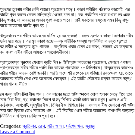
পুরুষের তুলনায় নারীর বেশি আয়রন প্রয়োজন পড়ে। কারণ শারীরিক গঠনগত কারণেই এর
ঘাটতি পূরণ করতে কেবল সাপ্লিমেন্ট খেলেই চলে না। বরং প্রতিদিন পাতে রাখতে হয় এমন
কিছু খাবার, যা আয়রনের অভাব পূরণ করতে পারে। তাই সকালের নাস্তায় এমন কিছু রাখুন
যাতে আয়রনের ঘাটতি পূরণ হয়।
ঋতুস্রাবের পর শরীরে আয়রনের ঘাটতি হয় অনেকেরই। রক্ত স্বল্পতার কারণে আপনার শরীর
দুর্বল হয়ে পড়ে। এর মূল কারণ হচ্ছে—বড় শারীরিক সমস্যা অ্যানিমিয়া বা রক্ত স্বল্পতা।
বহু নারীই এ সমস্যায় ভুগে থাকেন। অপুষ্টিকর খাবার যেমন এর কারণ, তেমনই এর অন্যতম
বড় কারণ নারীর শরীরে আয়রনের প্রয়োজনীয়তা।
প্রাপ্তবয়স্ক পুরুষের যেখানে প্রতি দিন ৮ মিলিগ্রাম আয়রনের প্রয়োজন, সেখানে একজন
প্রাপ্তবয়স্ক নারীর শরীরে প্রতি দিন আয়রন প্রয়োজন ১৮ মিলিগ্রাম। ঋতুচক্রের কারণেও
নারীর শরীরে আয়রন বেশি জরুরি। প্রতি মাসে শরীর থেকে যে পরিমাণে রক্তক্ষরণ হয়, তাতে
আয়রনের ঘাটতি দেখা দেয় অনেকের ক্ষেত্রেই। এই ঘাটতি মেটানোর জন্যই আয়রন সমৃদ্ধ
খাবার খাওয়া উচিত।
সে জন্য ওটস-চিয়া বীজ খান। এক কাপের মতো ওটস শুকনো খোলা হালকা নেড়ে নিয়ে তার
সঙ্গে চিয়া বীজ, দুধ, ম্যাপেল সিরাপ বা মধু মিশিয়ে একটি জারে ভরে রাখুন। এতে ৪-৫টি
কাঠবাদাম, আখরোট, সূর্যমুখীর বীজ, তিসির বীজ মিশিয়ে নিন। বাদাম ও বীজ মেশানো এই ওটস
সারা রাত ফ্রিজে রেখে সকালের খান। এটি নিয়মিত খেলে শরীরে আয়রনের পাশাপাশি অন্যান্য
ভিটামিন ও খনিজের চাহিদাও পূরণ হবে।
Categories:
প্রতিকার
,
রোগ
,
শরীর ও মন
,
সর্বশেষ খবর
,
স্বাস্থ্য
Leave a Comment