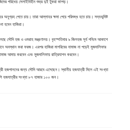
জিদের পরিধেয় সেলাইবিহীন শুভ্র দুই টুকরা কাপড়।
নুগ্রহ পেতে চায়। তারা আল্লাহর ক্ষমা পেয়ে পরিশুদ্ধ হতে চায়। সদ্যভূমিষ্ট
না হবেন হাজিরা।
ছে সৌদি হজ ও ওমরাহ মন্ত্রণালয়। বৃহস্পতিবার ৯ জিলহজ সূর্য পশ্চিম আকাশে
ময়দানে অবস্থান করা ফরজ। এরপর হাজিরা মাগরিবের নামাজ না পড়েই মুজদালিফার
 নামাজ আদায় করবেন এবং মুজদালিফায় রাত্রিযাপন করবেন।
াত্রী হজপালনের জন্য সৌদি আরবে এসেছেন। স্থানীয় হজযাত্রী মিলে এই সংখ্যা
েশি হজযাত্রীর সংখ্যা ৮৭ হাজার ১০০ জন।