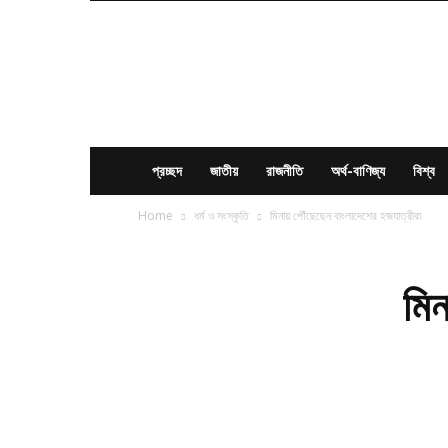
News
Times
BD
প্রচ্ছদ
জাতীয়
রাজনীতি
অর্থ-বাণিজ্য
বিশ্ব
Home
ধর্ম ও সংস্কৃতি
মিনায় পৌঁছেছেন বাংলাদেশের হজযাত্রীরা
মিন