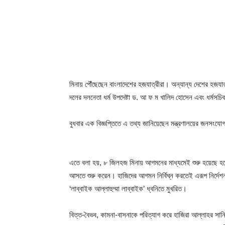
মিনায় পৌঁছেছেন বাংলাদেশের হজযাত্রীরা। অন্যান্য দেশের হজযা
দলের দলনেতা ধর্ম উপদেষ্টা ড. আ ফ ম খালিদ হোসেন এবং ধর্ম
বুধবার এক বিজ্ঞপ্তিতে এ তথ্য জানিয়েছেন মন্ত্রণালয়ের জনসংযোগ 
এতে বলা হয়, ৮ জিলহজ মিনায় আগমনের মাধ্যমেই শুরু হয়েছে হজের
আসতে শুরু করেন। হাজিদের আগমন নির্বিঘ্ন করতেই এরূপ নির্দেশনা
‘লাব্বাইক আল্লাহুম্মা লাব্বাইক’ ধ্বনিতে মুখরিত।
বিত্ত-বৈভব, কামনা-বাসনাকে পরিত্যাগ করে হাজিরা আল্লাহর সান্ন