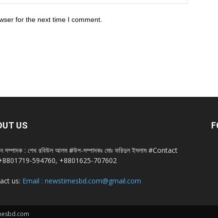
wser for the next time I comment.
OUT US
F
ান সম্পাদক : শেখ রবিউল আলম #উপ-সম্পাদকঃ মোঃ ফরিদুল ইসলাম #Contact
+8801719-594760, +8801625-707602
act us:
Email : newstimesbd.com@gmail.com
imesbd.com