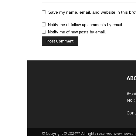
Save my name, email, and website in this bro
Notify me of follow-up comments by email.
Notify me of new posts by email.
AB
#প্রধ
No :
Cont
© Copyright © 2024** All rights reserved www.newst