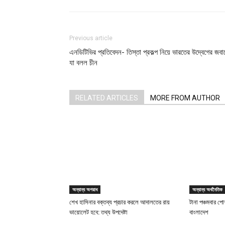
Previous article
এনডিটিভির প্রতিবেদন- তিস্তা প্রকল্প নিয়ে ভারতের উদ্বেগের জবা
যা বলল চীন
RELATED ARTICLES
MORE FROM AUTHOR
অন্যান্য অপরাধ
অন্যান্য অর্থনৈতিক
শেখ হাসিনার বক্তব্য প্রচার করলে আদালতের রায়
টানা পঞ্চমবার পোশ
ভায়োলেট হবে: তথ্য উপদেষ্টা
বাংলাদেশ