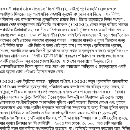
রাজধানী কায়রো থেকে মাত্র ৪৫ কিলোমিটার (২৮ মাইল) পূর্বে মরুভূমির কেন্দ্রস্থলে
অবস্থিত মিশরের নতুন প্রশাসনিক রাজধানী ক্রমেই বাস্তবের রূপ নিচ্ছে। যার নির্মাণ,
পরিচালনা এবং রক্ষণাবেক্ষণের কেন্দ্রবিন্দুতে রয়েছে চীন। চীনের রাষ্ট্রায়ত্ত নির্মাণ সংস্থা ,
চায়না স্টেট কনস্ট্রাকশন ইঞ্জিনিয়ারিং কর্পোরেশন ( CSCEC), কেবল নতুন বাণিজ্য শহরের
প্রাথমিক ঠিকাদারই নয়, বরং চীন ও মিশরের মধ্যে একটি চুক্তির মাধ্যমে এটি পরিচালনা ও
রক্ষণাবেক্ষণ করবে। ৭০০ বর্গকিলোমিটার (২৭০ বর্গমাইল) আয়তনের এই নতুন শহরটিতে ৬০
লক্ষেরও বেশি লোকের বসবাসের ব্যবস্থা থাকবে। কায়রোর যানজট ও দূষণ নিরসনের জন্য
এটি নির্মিত হচ্ছে। এটি নির্মাণের জন্য মোট ব্যয় হবে ( যার মধ্যে প্রেসিডেন্টের প্রাসাদ,
সংসদ, সরকারি ভবন এবং বিদেশী দূতাবাসের জন্য স্থান অন্তর্ভুক্ত থাকবে) আনুমানিক ৩.৮
বিলিয়ন মার্কিন ডলার। মিশরীয় ইউনিট সিবিডি প্রকল্পের পরিচালনা ও রক্ষণাবেক্ষণের জন্য
একটি প্রোটোকল স্বাক্ষরের ঘোষণা দিয়েছে, যা দেশের অবকাঠামো উন্নয়নে চীনা
কোম্পানিগুলোকে বিশেষ সুযোগ করে দেবে এবং কায়রোকে আফ্রিকা ও মধ্যপ্রাচ্যের একটি
বেল্ট অ্যান্ড রোড গেটওয়ে হিসেবে স্থান দেবে।
CSCEC এক বিবৃতিতে বলেছে- ‘চুক্তির অধীনে, CSCEC নতুন প্রশাসনিক রাজধানীতে
CBD-এর সম্পত্তি ব্যবস্থাপনা, পরিচালনা এবং রক্ষণাবেক্ষণের দায়িত্ব গ্রহণ করবে, যা
বাসিন্দা, পর্যটক এবং ব্যবসা প্রতিষ্ঠানগুলোকে মন্বিত নগর পরিষেবা প্রদান করবে। ‘রবিবার
চুক্তি স্বাক্ষর অনুষ্ঠানে উপস্থিত চীনের গৃহায়ন উপমন্ত্রী ডং জিয়াংগুও দুই দেশের মধ্যে
কৌশলগত অংশীদারিত্বকে “পারস্পরিক সুবিধার একটি মডেল” হিসেবে দেখেন এবং গৃহায়ন,
অবকাঠামো এবং নগর-গ্রামীণ উন্নয়নে সহযোগিতা সম্প্রসারণের জন্য চীনের ভূমিকা ব্যক্ত
করেন।সিবিডিতে আফ্রিকার সর্বোচ্চ আকাশচুম্বী ভবন, ৩৮৫.৮-মিটার (১,২৬৬-ফুট)
আইকনিক টাওয়ার, ১০টি অফিস টাওয়ার, পাঁচটি আবাসিক টাওয়ার এবং চারটি হোটেল রয়েছে,
যার প্রধান ঠিকাদার হল সিএসসিইসি। ২০২৩ সাল থেকে, ৩০,০০০ এরও বেশি সরকারি
কর্মচারী নতুন রাজধানীতে স্থানান্তরিত হয়েছেন, যা প্রেসিডেন্ট আবদেল ফাত্তাহ আল-সিসির