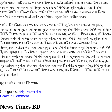
তৃতীয় মেয়াদে অভিষেকের পর থেকে মিশরের সরকারী কর্মকান্ডের প্রধান কেন্দ্র হিসেবে কাজ
করে আসছে।ব্যাংক সহ বাণিজ্যিক ভাড়াটেরাও সিবিডিতে স্থানান্তরিত হচ্ছে। চীনা
কোম্পানিগুলি পাবলিক-প্রাইভেট পার্টনারশিপ মডেলের অধীনে বন্দর, মহাসড়ক এবং বিশেষ
অর্থনৈতিক অঞ্চলের মতো মেগাপ্রকল্প নির্মাণে ক্রমবর্ধমান অর্থায়ন করছে।
বোস্টন বিশ্ববিদ্যালয়ের গ্লোবাল ডেভেলপমেন্ট পলিসি সেন্টারের ঋণ ডাটাবেস অনুসারে,
২০২৩ সালের মধ্যে, চায়না এক্সিম ব্যাংক এবং অন্যান্য চীনা ঋণদাতাদের একটি কনসোর্টিয়াম
সিবিডি নির্মাণের জন্য ২.২ বিলিয়ন মার্কিন ডলার সরবরাহ করেছিল। মিডল ইস্ট ইনস্টিটিউটের
একজন অনাবাসী সিনিয়র ফেলো জন ক্যালাব্রেস বলেন, সিবিডি নির্মাণকারী সংস্থাগুলো সহ
চীনা সংস্থাগুলোকে দায়িত্ব দেওয়ার সিদ্ধান্তটি ব্যবহারিক এবং কৌশলগত উভয়
উদ্দেশ্যকেই প্রতিফলিত করে- বেল্ট অ্যান্ড রোড ইনিশিয়েটিভকে অগ্রাধিকার এবং স্মার্ট সিটি
হিসেবে অ্যাক্সেস। চীন-মিশর সম্পৃক্ততা এমন এক সময় হচ্ছে যখন বেইজিং মিশরে তার
বিনিয়োগ সম্প্রসারণ করছে, বিশেষ করে সুয়েজ খালে। যা ভূমধ্যসাগর এবং লোহিত সাগরকে
সংযুক্তকারী একটি প্রধান বৈশ্বিক বাণিজ্য পথ।জেনারেল অথরিটি ফর ইনভেস্টমেন্ট অ্যান্ড
ফ্রি জোনস অনুসারে, উৎপাদন থেকে শুরু করে অবকাঠামোগত উন্নয়ন পর্যন্ত বিভিন্ন খাতে
২,৮০০ টিরও বেশি চীনা কোম্পানি মিশরে কাজ করছে, যার বিনিয়োগ ৮ বিলিয়ন মার্কিন ডলার
ছাড়িয়ে গেছে।
সূত্র : সাউথ চায়না মর্নিং পোস্ট
Categories:
বিশ্ব
,
সর্বশেষ খবর
Leave a Comment
News Times BD