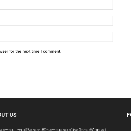
wser for the next time I comment.
OUT US
F
ান সম্পাদক : শেখ রবিউল আলম #উপ-সম্পাদকঃ মোঃ ফরিদুল ইসলাম #Contact