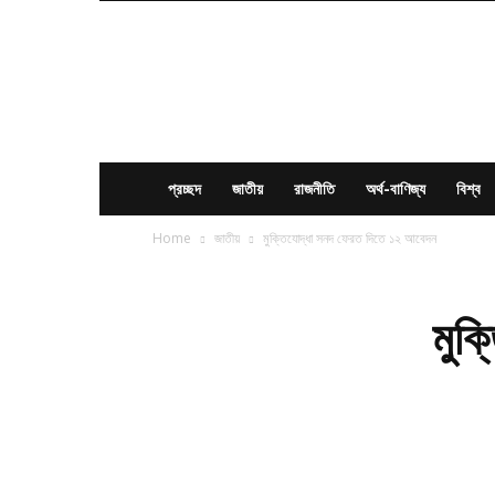
News
Times
BD
প্রচ্ছদ
জাতীয়
রাজনীতি
অর্থ-বাণিজ্য
বিশ্ব
Home
জাতীয়
মুক্তিযোদ্ধা সনদ ফেরত দিতে ১২ আবেদন
মুক