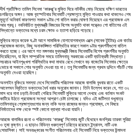
দীর্ঘ প্রতীক্ষিত তামিল সিনেমা ‘কারুপ্পু’র মুক্তি ঘিরে নাটকীয় মোড় নিয়েছে দক্ষিণ ভারতের
চলচ্চিত্র অঙ্গন। আজ বৃহস্পতিবার সিনেমাটি প্রেক্ষাগৃহে মুক্তি পাওয়ার কথা থাকলেও শেষ
মুহূর্তে অনিবার্য কারণবশত সকাল ৯টার শো বাতিল করার ঘোষণা দিয়েছেন এর প্রযোজক এস
আর প্রভু। নবনির্বাচিত মুখ্যমন্ত্রী বিজয়ের বিশেষ অনুমতি থাকা সত্ত্বেও শো বাতিলের এই
সিদ্ধান্তে ভক্তদের মধ্যে চরম ক্ষোভ ও হতাশা ছড়িয়ে পড়েছে।
মুক্তির মাত্র কয়েক ঘণ্টা আগে সামাজিক যোগাযোগমাধ্যম এক্সে (সাবেক টুইটার) এক বার্তায়
প্রযোজক জানান, কিছু অনাকাঙ্ক্ষিত পরিস্থিতির কারণে সকাল ৯টার প্রদর্শনীগুলো বাতিল
করতে হচ্ছে। এর আগে গত মঙ্গলবার মুখ্যমন্ত্রী বিজয় সিনেমাটির বিশেষ প্রদর্শনীর অনুমতি
দিয়েছিলেন, যা ছিল সাম্প্রতিক সময়ে তামিলনাড়ু সরকারের একটি ব্যতিক্রমী সিদ্ধান্ত।
সচরাচর আইনশৃঙ্খলা পরিস্থিতির কথা মাথায় রেখে সেখানে বড় বাজেটের সিনেমার ক্ষেত্রে
ভোরে বা সকালে শোর অনুমতি দেওয়া হয় না। তবু সিনেমাটির জন্য প্রথম দুদিনে পাঁচটি শোর
অনুমতি দেওয়া হয়েছিল।
অনলাইন বুকিংয়ে সমস্যা দেখে সিনেমাটির পরিচালক আরজে বালাজি বুধবার রাতে একটি
আবেগঘন বিবৃতিতে ভক্তদের ধৈর্য ধরার অনুরোধ জানান। তিনি উল্লেখ করেন যে, গত ৩২
মাস ধরে নানা চড়াই-উতরাই পেরিয়ে সিনেমাটি মুক্তির আলো দেখছে এবং বর্তমান সংকট
কাটিয়ে উঠতে প্রযোজনা সংস্থা আপ্রাণ চেষ্টা চালাচ্ছে। যদিও এই জটিলতা শুধুমাত্র
তামিলনাড়ুর প্রেক্ষাগৃহগুলোর জন্য নাকি অন্য রাজ্যের জন্যও প্রযোজ্য, সে বিষয়ে
নির্মাতাদের পক্ষ থেকে স্পষ্ট কোনো ব্যাখ্যা পাওয়া যায়নি।
আরজে বালাজির রচনা ও পরিচালনায় ‘কারুপ্পু’ সিনেমায় জুটি বেঁধেছেন জনপ্রিয় তারকা সুরিয়া
ও তৃষা কৃষ্ণান। এ ছাড়াও বিভিন্ন গুরুত্বপূর্ণ চরিত্রে রয়েছেন ইন্দ্রানস, নাটি এবং
সোয়াসিকা। সাই অভয়ঙ্করের সংগীত পরিচালনায় এই সিনেমাটি নিয়ে ভক্তদের উন্মাদনা