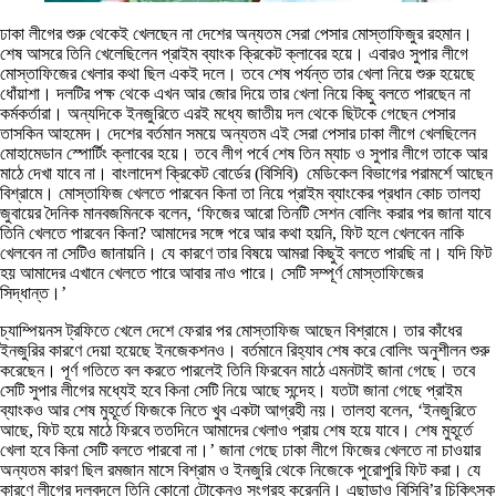
ঢাকা লীগের শুরু থেকেই খেলছেন না দেশের অন্যতম সেরা পেসার মোস্তাফিজুর রহমান।
শেষ আসরে তিনি খেলেছিলেন প্রাইম ব্যাংক ক্রিকেট ক্লাবের হয়ে। এবারও সুপার লীগে
মোস্তাফিজের খেলার কথা ছিল একই দলে। তবে শেষ পর্যন্ত তার খেলা নিয়ে শুরু হয়েছে
ধোঁয়াশা। দলটির পক্ষ থেকে এখন আর জোর দিয়ে তার খেলা নিয়ে কিছু বলতে পারছেন না
কর্মকর্তারা। অন্যদিকে ইনজুরিতে এরই মধ্যে জাতীয় দল থেকে ছিটকে গেছেন পেসার
তাসকিন আহমেদ। দেশের বর্তমান সময়ে অন্যতম এই সেরা পেসার ঢাকা লীগে খেলছিলেন
মোহামেডান স্পোর্টিং ক্লাবের হয়ে। তবে লীগ পর্বে শেষ তিন ম্যাচ ও সুপার লীগে তাকে আর
মাঠে দেখা যাবে না। বাংলাদেশ ক্রিকেট বোর্ডের (বিসিবি) মেডিকেল বিভাগের পরামর্শে আছেন
বিশ্রামে। মোস্তাফিজ খেলতে পারবেন কিনা তা নিয়ে প্রাইম ব্যাংকের প্রধান কোচ তালহা
জুবায়ের দৈনিক মানবজমিনকে বলেন, ‘ফিজের আরো তিনটি সেশন বোলিং করার পর জানা যাবে
তিনি খেলতে পারবেন কিনা? আমাদের সঙ্গে পরে আর কথা হয়নি, ফিট হলে খেলবেন নাকি
খেলবেন না সেটিও জানায়নি। যে কারণে তার বিষয়ে আমরা কিছুই বলতে পারছি না। যদি ফিট
হয় আমাদের এখানে খেলতে পারে আবার নাও পারে। সেটি সম্পূর্ণ মোস্তাফিজের
সিদ্ধান্ত।’
চ্যাম্পিয়নস ট্রফিতে খেলে দেশে ফেরার পর মোস্তাফিজ আছেন বিশ্রামে। তার কাঁধের
ইনজুরির কারণে দেয়া হয়েছে ইনজেকশনও। বর্তমানে রিহ্যাব শেষ করে বোলিং অনুশীলন শুরু
করেছেন। পূর্ণ গতিতে বল করতে পারলেই তিনি ফিরবেন মাঠে এমনটাই জানা গেছে। তবে
সেটি সুপার লীগের মধ্যেই হবে কিনা সেটি নিয়ে আছে সন্দেহ। যতটা জানা গেছে প্রাইম
ব্যাংকও আর শেষ মুহূর্তে ফিজকে নিতে খুব একটা আগ্রহী নয়। তালহা বলেন, ‘ইনজুরিতে
আছে, ফিট হয়ে মাঠে ফিরবে ততদিনে আমাদের খেলাও প্রায় শেষ হয়ে যাবে। শেষ মুহূর্তে
খেলা হবে কিনা সেটি বলতে পারবো না।’ জানা গেছে ঢাকা লীগে ফিজের খেলতে না চাওয়ার
অন্যতম কারণ ছিল রমজান মাসে বিশ্রাম ও ইনজুরি থেকে নিজেকে পুরোপুরি ফিট করা। যে
কারণে লীগের দলবদলে তিনি কোনো টোকেনও সংগ্রহ করেননি। এছাড়াও বিসিবি’র চিকিৎসক