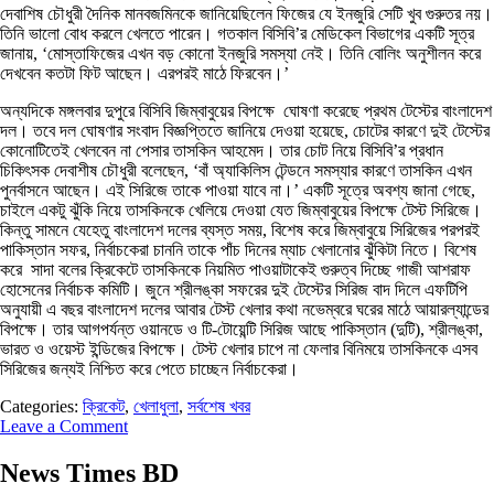
দেবাশিষ চৌধুরী দৈনিক মানবজমিনকে জানিয়েছিলেন ফিজের যে ইনজুরি সেটি খুব গুরুতর নয়।
তিনি ভালো বোধ করলে খেলতে পারেন। গতকাল বিসিবি’র মেডিকেল বিভাগের একটি সূত্র
জানায়, ‘মোস্তাফিজের এখন বড় কোনো ইনজুরি সমস্যা নেই। তিনি বোলিং অনুশীলন করে
দেখবেন কতটা ফিট আছেন। এরপরই মাঠে ফিরবেন।’
অন্যদিকে মঙ্গলবার দুপুরে বিসিবি জিম্বাবুয়ের বিপক্ষে ঘোষণা করেছে প্রথম টেস্টের বাংলাদেশ
দল। তবে দল ঘোষণার সংবাদ বিজ্ঞপ্তিতে জানিয়ে দেওয়া হয়েছে, চোটের কারণে দুই টেস্টের
কোনোটিতেই খেলবেন না পেসার তাসকিন আহমেদ। তার চোট নিয়ে বিসিবি’র প্রধান
চিকিৎসক দেবাশীষ চৌধুরী বলেছেন, ‘বাঁ অ্যাকিলিস টেন্ডনে সমস্যার কারণে তাসকিন এখন
পুনর্বাসনে আছেন। এই সিরিজে তাকে পাওয়া যাবে না।’ একটি সূত্রে অবশ্য জানা গেছে,
চাইলে একটু ঝুঁকি নিয়ে তাসকিনকে খেলিয়ে দেওয়া যেত জিম্বাবুয়ের বিপক্ষে টেস্ট সিরিজে।
কিন্তু সামনে যেহেতু বাংলাদেশ দলের ব্যস্ত সময়, বিশেষ করে জিম্বাবুয়ে সিরিজের পরপরই
পাকিস্তান সফর, নির্বাচকেরা চাননি তাকে পাঁচ দিনের ম্যাচ খেলানোর ঝুঁকিটা নিতে। বিশেষ
করে সাদা বলের ক্রিকেটে তাসকিনকে নিয়মিত পাওয়াটাকেই গুরুত্ব দিচ্ছে গাজী আশরাফ
হোসেনের নির্বাচক কমিটি। জুনে শ্রীলঙ্কা সফরের দুই টেস্টের সিরিজ বাদ দিলে এফটিপি
অনুযায়ী এ বছর বাংলাদেশ দলের আবার টেস্ট খেলার কথা নভেম্বরে ঘরের মাঠে আয়ারল্যান্ডের
বিপক্ষে। তার আগপর্যন্ত ওয়ানডে ও টি-টোয়েন্টি সিরিজ আছে পাকিস্তান (দুটি), শ্রীলঙ্কা,
ভারত ও ওয়েস্ট ইন্ডিজের বিপক্ষে। টেস্ট খেলার চাপে না ফেলার বিনিময়ে তাসকিনকে এসব
সিরিজের জন্যই নিশ্চিত করে পেতে চাচ্ছেন নির্বাচকেরা।
Categories:
ক্রিকেট
,
খেলাধুলা
,
সর্বশেষ খবর
Leave a Comment
News Times BD