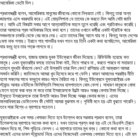
আমেরিকা ভেটো দিল।
প্রধানমন্ত্রী বলেন, আমেরিকায় মানুষের জীবনের কোনো নিশ্চয়তা নেই। কিন্তু তারা অন্য
জায়গায় এসে খবরদারি করে। এই মোড়লিপানা যে তাদের কে করতে দিল আমি সেটা জানি
না। আমি এই বিষয়টা সবার আগে আন্তর্জাতিক মহলে তুলে ধরেছি এবং প্রতিবাদও করেছি।
তারা আমাদের শ্রম অধিকারর নিয়ে কথা বলে। তাদের ওখানে কর্মীরা একটা স্ট্রাইক করে
সবগুলাকে চাকরি থেকে বের করে দেয়। এতে তাদের কিছু আসে যায় না। কিন্তু অন্য দেশের
বেলা নাক গলায়। ইরানে শাহ পালভীর যখন পতন হয় তিনি একটা কথা বলেছিলেন, আমেরিকা
যার বন্ধু হবে তার শত্রু লাগবে না।
প্রধানমন্ত্রী বলেন, হাজার হাজার যুবক ইউক্রেনে জীবন দিয়েছে। রিফিউজি হয়েছে কত
মানুষ। এখন যুক্তরাষ্ট্র বলছে তাদের টাকা নাই, দিতে পারবে না , করতে পারবে না সহায়তা।
তাহলে যুদ্ধটা বাঁধালো কেন? এই উস্কানি তারা দিল কেন? রাশিয়ার এই আক্রমণ আমরা
সমর্থন করিনি। জাতিসংঘে আমরা খুব হিসেবে করে পা ফেলি। কারণ আমাদের পররাষ্ট্র নীতি
হলো সকলের সাথে বন্ধুত্ব কারও সাথে বৈরিতা নয়। কিন্তু ইউক্রেনে যুক্তরাষ্ট্রের এক
স্ট্যান্ড আবার ওইদিকে ফিলিস্তিনি শিশুদের হাসপাতালে বোম ফেলা। সাধারণ মানুষকে বোমা
ফেলে হত্যা করা বন্ধ না করে তারা ইসরায়েলকে উল্টো আরও অস্ত্র কেনার টাকা দিচ্ছে।
ইস্যুতে ইসরায়েলকে তারা উলটো আরও টাকা দিচ্ছে অস্ত্র কেনার জন্য। এদের
মানবাধিকারের ডেফিনেশন কী সেটাই আমরা বুঝলাম না। পৃথিবী মনে হয় এটা বুঝতে পারেনি।
তবে সারা বিশ্বে এ ব্যাপারে সচেতন।
যুক্তরাষ্ট্রকে এক সময় খেসারত দিতে হবে উল্লেখ করে সরকার প্রধান বলেন, তারা
ইলেকশনের ব্যাপারে অনেক কথা বলে। যখন তাদের প্রশ্ন করা হয় এই যে বিএনপি ট্রেনে
আগুন দিয়ে মা, শিশু পুড়িয়ে ফেলল। এ ব্যাপারে তাদের মুখ বন্ধ। কোনো কথা বলে না।
কাজেই এদের ডাবল স্ট্যান্ডার্ড নিয়ে এদের নিজেদেরই একসময় খেসারত দিতে হবে। এটা হল