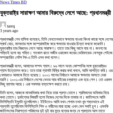
News Times BD
যুক্তরাষ্ট্র সারাক্ষণ আমার বিরুদ্ধে লেগে আছে: প্রধানমন্ত্রী
tareq
3 years ago
প্রধানমন্ত্রী শেখ হাসিনা বলেছেন, তিনি যেনতেনভাবে ক্ষমতায় যাওয়া কিংবা কারো সঙ্গে দেশের
স্বার্থ বেচে, মানবতার সঙ্গে কম্প্রোমাইজ করে ক্ষমতায় যাওয়ার চিন্তা কখনো করেননি।
যুক্তরাষ্ট্র তার বিরুদ্ধে লেগে আছে সারাক্ষণ। তাতে তার কিছু আসে যায় না। জনগণের
শক্তিই হলো বড় শক্তি। গতকাল রাতে সজীব ওয়াজেদ জয়ের ভেরিফায়েড ফেসবুক পেইজে
সম্প্রচারিত লেটস টক-এ তিনি এসব কথা বলেন।
প্রধানমন্ত্রী বলেন, আমাদের সম্পদ গ্যাস। ৯৬ সালে অন্য কোম্পানির সঙ্গে যুক্তরাষ্ট্রও
গ্যাস উত্তোলন করে। তবে তারা গ্যাসটা বিক্রি করার কথা বললে, আমি আপত্তি করি। এর
খেসারতও আমাকে দিতে হয়েছে। ২০০১ সালের নির্বাচনে আমাকে ক্ষমতায় আসতে দেয়া
হয়নি। ২০০১-এর নির্বাচনে দেশের ভেতর আর বাইরের চক্রান্ত এক হয়ে গেল। তো এরকম
কিছু ব্যাপার আছে। এরা সবসময় হস্তক্ষেপ করতে চায়।
তিনি বলেন, আজকে মানবাধিকার কথা নিয়ে তারা প্রশ্ন তোলে। শ্রমিকদের অধিকার নিয়ে
কথা তোলে। দুর্ভাগ্যের বিষয়টি হলো নিজের দেশের দিকে তাকায় না। জাতিসংঘে আমি
ফিলিস্তিনি ইস্যুটা তুলেছিলাম। ইইউতেও আমি যখন গেলাম তখন খুব শক্তভাবে এই
প্রশ্নটা তুলেছিলাম ফিলিস্তিনি শিশু ও নারীদের মারা হচ্ছে এখন কেন সবাই চুপ। এমনকি
জাতিসংঘের নিরাপত্তা পরিষদের দুই দুই বার যুদ্ধ বন্ধের জন্য যে প্রস্তাব আস তাতে