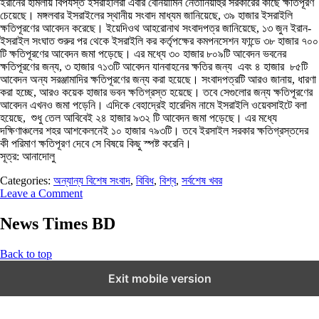
ইরানের হামলায় বিপর্যস্ত ইসরাইলিরা এবার বেনিয়ামিন নেতানিয়াহুর সরকারের কাছে ক্ষতিপূরণ
চেয়েছে। মঙ্গলবার ইসরাইলের স্থানীয় সংবাদ মাধ্যম জানিয়েছে, ৩৯ হাজার ইসরাইলি
ক্ষতিপূরণের আবেদন করেছে। ইয়েদিওথ আহরোনাথ সংবাদপত্র জানিয়েছে, ১৩ জুন ইরান-
ইসরাইল সংঘাত শুরুর পর থেকে ইসরাইলি কর কর্তৃপক্ষের কমপনসেশন ফান্ডে ৩৮ হাজার ৭০০
টি ক্ষতিপূরণের আবেদন জমা পড়েছে। এর মধ্যে ৩০ হাজার ৮০৯টি আবেদন ভবনের
ক্ষতিপূরণের জন্য, ৩ হাজার ৭১৩টি আবেদন যানবাহনের ক্ষতির জন্য এবং ৪ হাজার ৮৫টি
আবেদন অন্য সরঞ্জামাদির ক্ষতিপূরণের জন্য করা হয়েছে। সংবাদপত্রটি আরও জানায়, ধারণা
করা হচ্ছে, আরও কয়েক হাজার ভবন ক্ষতিগ্রস্ত হয়েছে। তবে সেগুলোর জন্য ক্ষতিপূরণের
আবেদন এখনও জমা পড়েনি। এদিকে বেহাদ্রেই হারেদিম নামে ইসরাইলি ওয়েবসাইটে বলা
হয়েছে, শুধু তেল আবিবেই ২৪ হাজার ৯৩২ টি আবেদন জমা পড়েছে। এর মধ্যে
দক্ষিণাঞ্চলের শহর আশকেলনেই ১০ হাজার ৭৯৩টি। তবে ইরসাইল সরকার ক্ষতিগ্রস্তদের
কী পরিমাণ ক্ষতিপূরণ দেবে সে বিষয়ে কিছু স্পষ্ট করেনি।
সূত্র: আনাদোলু
Categories:
অন্যান্য বিশেষ সংবাদ
,
বিবিধ
,
বিশ্ব
,
সর্বশেষ খবর
Leave a Comment
News Times BD
Back to top
Exit mobile version