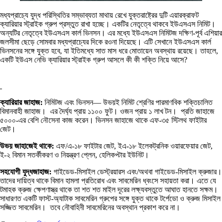
মধ্যপ্রাচ্যে যুদ্ধ পরিস্থিতির সম্ভাব্যতা মাথায় রেখে যুক্তরাষ্ট্রের দুটি এয়ারক্রাফট
ক্যারিয়ার স্ট্রাইক গ্রুপ প্রস্তুত রাখা হচ্ছে। একটির নেতৃত্বে থাকবে ইউএসএস নিমিট।
অন্যটির নেতৃত্বে ইউএসএস কার্ল ভিনসন। এর মধ্যে ইউএসএস নিমিটজ দক্ষিণ-পূর্ব এশিয়ার
জলসীমা ছেড়ে সোমবার মধ্যপ্রাচ্যের দিকে রওনা দিয়েছে। এটি সেখানে ইউএসএস কার্ল
ভিনসনের সঙ্গে যুক্ত হবে, যা ইতিমধ্যে সাত মাস ধরে মোতায়েন অবস্থায় রয়েছে। তাহলে,
একটি ইউএস নেভি ক্যারিয়ার স্ট্রাইক গ্রুপ আসলে কী কী শক্তি নিয়ে আসে?
ক্যারিয়ার জাহাজ:
নিমিটজ এবং ভিনসন— উভয়ই নিমিট শ্রেণির পারমাণবিক শক্তিচালিত
বিমানবাহী জাহাজ। এর দৈর্ঘ্য প্রায় ১১০০ ফুট। ওজন প্রায় ১ লাখ টন। প্রতি জাহাজে
৫০০০-এর বেশি নৌসেনা কাজ করেন। ভিনসন জাহাজে থাকে এফ-৩৫ স্টিলথ ফাইটার
জেট।
উভয় জাহাজেই থাকে:
এফ/এ-১৮ ফাইটার জেট, ইএ-১৮ ইলেকট্রনিক ওয়ারফেয়ার জেট,
ই-২ বিমান সতর্কীকরণ ও নিয়ন্ত্রণ প্লেন, হেলিকপ্টার ইউনিট।
সহযোগী যুদ্ধজাহাজ:
গাইডেড-মিসাইল ডেস্ট্রয়ারস এবং/অথবা গাইডেড-মিসাইল ক্রুজার।
তাদের দায়িত্ব থাকে বিমান হামলা প্রতিরোধ এবং সাবমেরিন ধ্বংসে সহায়তা করা। এতে যে
টমাহক ক্রুজ ক্ষেপণাস্ত্র থাকে তা শত শত মাইল দূরের লক্ষ্যবস্তুতে আঘাত হানতে সক্ষম।
সাধারণত একটি ফাস্ট-অ্যাটাক সাবমেরিন গ্রুপের সঙ্গে যুক্ত থাকে টর্পেডো ও ক্রুজ মিসাইল
সজ্জিত সাবমেরিন। তবে নৌবাহিনী সাবমেরিনের অবস্থান প্রকাশ করে না।