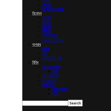
ক্রিকেট
অন্যান্য খেলাধুলা
বিনোদন
ঢালিউড
টালিউড
হলিউড
বলিউড
লাইফস্টাইল
অন্যান্য বিনোদন
অপরাধ
দুর্নীতি
ধর্ষন
অন্যান্য অপরাধ
বিবিধ
ধর্ম ও সংস্কৃতি
শোক
তথ্য প্রযুক্তি
রান্না-বান্না
আর্কাইভস
ফটোগ্যালারি
ভিডিও