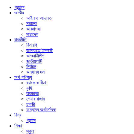
প্রচ্ছদ
জাতীয়
আইন ও আদালত
মতামত
আবহাওয়া
সারাদেশ
রাজনীতি
বিএনপি
জামায়াতে ইসলামী
আওয়ামীলীগ
জাতীয়পার্টি
নির্বাচন
অন্যান্য দল
অর্থ-বাণিজ্য
ব্যাংক ও বীমা
কৃষি
বাজারদর
শেয়ার বাজার
চাকরি
অন্যান্য অর্থনৈতিক
বিশ্ব
প্রবাস
শিক্ষা
স্কুল