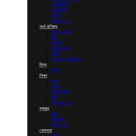
আওয়ামীলীগ
জাতীয়পার্টি
নির্বাচন
অন্যান্য দল
অর্থ-বাণিজ্য
ব্যাংক ও বীমা
কৃষি
বাজারদর
শেয়ার বাজার
চাকরি
অন্যান্য অর্থনৈতিক
বিশ্ব
প্রবাস
শিক্ষা
স্কুল
কলেজ
ইউনিভার্সিটি
ভর্তি
অন্যান্য শিক্ষা
স্বাস্থ্য
রোগ
প্রতিকার
শরীর ও মন
খেলাধুলা
ফুটবল