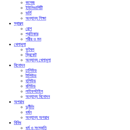
কলেজ
ইউনিভার্সিটি
ভর্তি
অন্যান্য শিক্ষা
স্বাস্থ্য
রোগ
প্রতিকার
শরীর ও মন
খেলাধুলা
ফুটবল
ক্রিকেট
অন্যান্য খেলাধুলা
বিনোদন
ঢালিউড
টালিউড
হলিউড
বলিউড
লাইফস্টাইল
অন্যান্য বিনোদন
অপরাধ
দুর্নীতি
ধর্ষন
অন্যান্য অপরাধ
বিবিধ
ধর্ম ও সংস্কৃতি