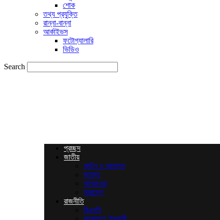
শোক
তথ্য প্রযুক্তি
রান্না-বান্না
আর্কাইভস
ফটোগ্যালারি
ভিডিও
Search
News
Times
BD
প্রচ্ছদ
জাতীয়
আইন ও আদালত
মতামত
আবহাওয়া
সারাদেশ
রাজনীতি
বিএনপি
জামায়াতে ইসলামী