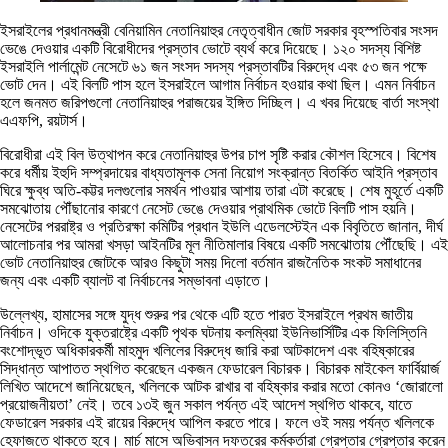
ইসরাইলের প্রধানমন্ত্রী বেনিয়ামিন নেতানিয়াহুর নেতৃত্বাধীন জোট সরকার বৃহস্পতিবার সংসদ
ভেঙে দেওয়ার একটি বিরোধীদের প্রস্তাব ভোটে ব্যর্থ করে দিয়েছে। ১২০ সদস্য বিশিষ্ট
ইসরাইলি পার্লামেন্ট নেসেটে ৬১ জন সংসদ সদস্য প্রস্তাবটির বিরুদ্ধে এবং ৫৩ জন পক্ষে
ভোট দেন। এই বিলটি পাস হলে ইসরাইলে আগাম নির্বাচন হওয়ার কথা ছিল। এমন নির্বাচন
হলে জনমত জরিপগুলো নেতানিয়াহুর পরাজয়ের ইঙ্গিত দিচ্ছিল। এ খবর দিয়েছে বার্তা সংস্থা
এএফপি, রয়টার্স।
বিরোধীরা এই বিল উত্থাপন করে নেতানিয়াহুর উপর চাপ সৃষ্টি করার কৌশল হিসেবে। বিশেষ
করে ধর্মীয় ইহুদি সম্প্রদায়ের বাধ্যতামূলক সেনা নিয়োগ সংক্রান্ত বিতর্কিত আইনি প্রস্তাব
ঘিরে ক্ষুব্ধ অতি-কট্টর দলগুলোর সমর্থন পাওয়ার আশায় তারা এটা করেছে। শেষ মুহূর্তে একটি
সমঝোতায় পৌঁছানোর কারণে নেসেট ভেঙে দেওয়ার প্রাথমিক ভোটে বিলটি পাস হয়নি।
নেসেটের পররাষ্ট্র ও প্রতিরক্ষা কমিটির প্রধান ইউলি এডেলস্টেইন এক বিবৃতিতে জানান, দীর্ঘ
আলোচনার পর আমরা খসড়া আইনটির মূল নীতিমালার বিষয়ে একটি সমঝোতায় পৌঁছেছি। এই
ভোট নেতানিয়াহুর জোটকে আরও কিছুটা সময় দিলো বর্তমান রাজনৈতিক সংকট সমাধানের
জন্য এবং একটি ব্যালট বা নির্বাচনের সম্ভাবনা এড়াতে।
উল্লেখ্য, হামাসের সঙ্গে যুদ্ধ শুরুর পর থেকে এটি হতে পারত ইসরাইলে প্রথম জাতীয়
নির্বাচন। ওদিকে যুক্তরাষ্ট্রে একটি পৃথক ঘটনায় কলম্বিয়া ইউনিভার্সিটির এক ফিলিস্তিনি
বংশোদ্ভূত অধিকারকর্মী মাহমুদ খলিলের বিরুদ্ধে জারি করা আটকাদেশ এবং বহিষ্কারের
সিদ্ধান্ত আপাতত স্থগিত করেছেন একজন ফেডারেল বিচারক। বিচারক মাইকেল ফার্বিয়ার্জ
লিখিত আদেশে জানিয়েছেন, খলিলকে আটক রাখার বা বহিষ্কার করার মতো কোনও ‘জোরালো
প্রয়োজনীয়তা’ নেই। তবে ১৩ই জুন সকাল পর্যন্ত এই আদেশ স্থগিত থাকবে, যাতে
ফেডারেল সরকার এই রায়ের বিরুদ্ধে আপিল করতে পারে। ফলে ওই সময় পর্যন্ত খলিলকে
হেফাজতে থাকতে হবে। মার্চ মাসে অভিবাসন দফতরের কর্মকর্তারা গ্রেপ্তার গ্রেপ্তার করেন