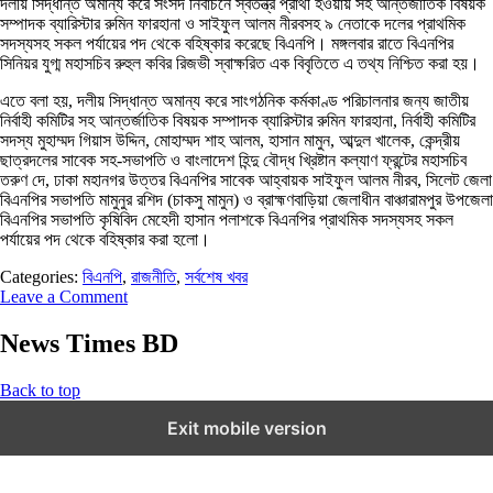
দলীয় সিদ্ধান্ত অমান্য করে সংসদ নির্বাচনে স্বতন্ত্র প্রার্থী হওয়ায় সহ আন্তর্জাতিক বিষয়ক
সম্পাদক ব্যারিস্টার রুমিন ফারহানা ও সাইফুল আলম নীরবসহ ৯ নেতাকে দলের প্রাথমিক
সদস্যসহ সকল পর্যায়ের পদ থেকে বহিষ্কার করেছে বিএনপি। মঙ্গলবার রাতে বিএনপির
সিনিয়র যুগ্ম মহাসচিব রুহুল কবির রিজভী স্বাক্ষরিত এক বিবৃতিতে এ তথ্য নিশ্চিত করা হয়।
এতে বলা হয়, দলীয় সিদ্ধান্ত অমান্য করে সাংগঠনিক কর্মকাণ্ড পরিচালনার জন্য জাতীয়
নির্বাহী কমিটির সহ আন্তর্জাতিক বিষয়ক সম্পাদক ব্যারিস্টার রুমিন ফারহানা, নির্বাহী কমিটির
সদস্য মুহাম্মদ গিয়াস উদ্দিন, মোহাম্মদ শাহ আলম, হাসান মামুন, আব্দুল খালেক, কেন্দ্রীয়
ছাত্রদলের সাবেক সহ-সভাপতি ও বাংলাদেশ হিন্দু বৌদ্ধ খ্রিষ্টান কল্যাণ ফ্রন্টের মহাসচিব
তরুণ দে, ঢাকা মহানগর উত্তর বিএনপির সাবেক আহ্বায়ক সাইফুল আলম নীরব, সিলেট জেলা
বিএনপির সভাপতি মামুনুর রশিদ (চাকসু মামুন) ও ব্রাহ্মণবাড়িয়া জেলাধীন বাঞ্চারামপুর উপজেলা
বিএনপির সভাপতি কৃষিবিদ মেহেদী হাসান পলাশকে বিএনপির প্রাথমিক সদস্যসহ সকল
পর্যায়ের পদ থেকে বহিষ্কার করা হলো।
Categories:
বিএনপি
,
রাজনীতি
,
সর্বশেষ খবর
Leave a Comment
News Times BD
Back to top
Exit mobile version