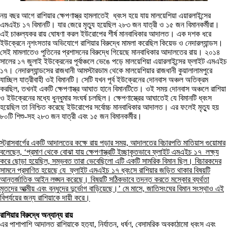
নয় বছর আগে রাশিয়ার ক্ষেপণাস্ত্র হামলাতেই ধ্বংস হয়ে যায় মালয়েশিয়া এয়ারলাইন্সের
এমএইচ ১৭ বিমানটি। যার জেরে মৃত্যু হয়েছিল ২৮৩ জন যাত্রী ও ১৫ জন বিমানকর্মীরা।
এই চাঞ্চল্যকর রায় ঘোষণা করল ইউরোপের শীর্ষ মানবাধিকার আদালত। এক দশক ধরে
ইউক্রেনে নৃশংসতার অভিযোগে রাশিয়ার বিরুদ্ধে মামলা করেছিল কিয়েভ ও নেদারল্যান্ডস।
সেই মামলাতেও পুতিনের প্রশাসনের বিরুদ্ধে গিয়েছে মানবাধিকার আদালতের রায়। ২০১৪
সালের ১৭ জুলাই ইউক্রেনের পূর্বাঞ্চলে ভেঙে পড়ে মালয়েশিয়া এয়ারলাইন্সের ফ্লাইট এমএইচ
১৭। নেদারল্যান্ডসের রাজধানী আমস্টারডাম থেকে মালয়েশিয়ার রাজধানী কুয়ালালামপুরে
যাচ্ছিল যাত্রীবাহী ওই বিমানটি। সেটি যখন পূর্ব ইউক্রেনের দোনবাস অঞ্চল অতিক্রম
করছিল, তখনই একটি ক্ষেপণাস্ত্র আঘাত হানে বিমানটিতে। ওই সময় দোনবাস অঞ্চলে রাশিয়া
ও ইউক্রেনের মধ্যে ধুন্ধুমার সংঘর্ষ চলছিল। ক্ষেপণাস্ত্রের আঘাতেই যে বিমানটি ধ্বংস
হয়েছিল তা নিশ্চিত করেছে ইউরোপের সর্বোচ্চ মানবাধিকার আদালত। এর ফলেই মৃত্যু হয়
৮০টি শিশু-সহ ২৮৩ জন যাত্রী এবং ১৫ জন বিমানকর্মীর।
স্ট্রাসবার্গের একটি আদালতের কক্ষে রায় পড়ার সময়, আদালতের বিচারপতি মাতিয়াস গুয়োমার
বলেছেন, ‘প্রমাণ থেকে বোঝা যায় ক্ষেপণাস্ত্রটি ইচ্ছাকৃতভাবে ফ্লাইট এমএইচ ১৭ লক্ষ্য
করে ছোড়া হয়েছিল, সম্ভবত তারা ভেবেছিলো এটি একটি সামরিক বিমান ছিল। বিচারকদের
সামনে প্রমাণিত হয়েছে যে ফ্লাইট এমএইচ ১৭ ধ্বংসে রাশিয়ার জড়িত থাকার বিষয়টি
আন্তর্জাতিক আইন লঙ্ঘন করেছে। বিষয়টি সঠিকভাবে তদন্ত করতে মস্কোর ব্যর্থতা
মৃতদের আত্মীয় এবং বন্ধুদের দুর্ভোগ বাড়িয়েছে।’ মে মাসে, জাতিসংঘের বিমান সংস্থাও এই
বিপর্যয়ের জন্য রাশিয়াকে দায়ী করে।
রাশিয়ার বিরুদ্ধে অন্যান্য রায়
এর পাশাপাশি আদালত রাশিয়াকে হত্যা, নির্যাতন, ধর্ষণ, বেসামরিক অবকাঠামো ধ্বংস এবং