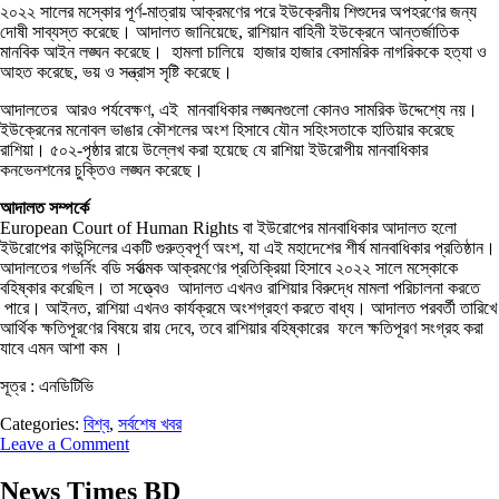
২০২২ সালের মস্কোর পূর্ণ-মাত্রায় আক্রমণের পরে ইউক্রেনীয় শিশুদের অপহরণের জন্য
দোষী সাব্যস্ত করেছে। আদালত জানিয়েছে, রাশিয়ান বাহিনী ইউক্রেনে আন্তর্জাতিক
মানবিক আইন লঙ্ঘন করেছে। হামলা চালিয়ে হাজার হাজার বেসামরিক নাগরিককে হত্যা ও
আহত করেছে, ভয় ও সন্ত্রাস সৃষ্টি করেছে।
আদালতের আরও পর্যবেক্ষণ, এই মানবাধিকার লঙ্ঘনগুলো কোনও সামরিক উদ্দেশ্যে নয়।
ইউক্রেনের মনোবল ভাঙার কৌশলের অংশ হিসাবে যৌন সহিংসতাকে হাতিয়ার করেছে
রাশিয়া। ৫০২-পৃষ্ঠার রায়ে উল্লেখ করা হয়েছে যে রাশিয়া ইউরোপীয় মানবাধিকার
কনভেনশনের চুক্তিও লঙ্ঘন করেছে।
আদালত সম্পর্কে
European Court of Human Rights বা ইউরোপের মানবাধিকার আদালত হলো
ইউরোপের কাউন্সিলের একটি গুরুত্বপূর্ণ অংশ, যা এই মহাদেশের শীর্ষ মানবাধিকার প্রতিষ্ঠান।
আদালতের গভর্নিং বডি সর্বাত্মক আক্রমণের প্রতিক্রিয়া হিসাবে ২০২২ সালে মস্কোকে
বহিষ্কার করেছিল। তা সত্ত্বেও আদালত এখনও রাশিয়ার বিরুদ্ধে মামলা পরিচালনা করতে
পারে। আইনত, রাশিয়া এখনও কার্যক্রমে অংশগ্রহণ করতে বাধ্য। আদালত পরবর্তী তারিখে
আর্থিক ক্ষতিপূরণের বিষয়ে রায় দেবে, তবে রাশিয়ার বহিষ্কারের ফলে ক্ষতিপূরণ সংগ্রহ করা
যাবে এমন আশা কম ।
সূত্র : এনডিটিভি
Categories:
বিশ্ব
,
সর্বশেষ খবর
Leave a Comment
News Times BD