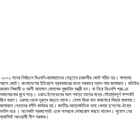
২০০১ সনের নির্বাচনে বিএনপি-জামায়াতের নেতৃত্বে চারদলীয় জোট গঠিত হয়। ক্ষমতায়
আসে জোট। বাংলাদেশের ইতিহাসে প্রথমবারের মতো সরকারে স্থান পায় জামায়াত। মতিউর
রহমান নিজামী ও আলী আহসান মোহাম্মদ মুজাহিদ মন্ত্রী হন। যা নিয়ে বিএনপি প্রচণ্ড
সমালোচনার মুখে পড়ে। ওয়ান-ইলেভেনের আগ পর্যন্ত তাদের মধ্যে সৌহার্দ্যপূর্ণ সম্পর্কই
ছিল বহাল। এরপর থেকে দূরত্ব বাড়তে থাকে। বেগম জিয়া যান কারাগারে মিথ্যা মামলায়।
জামায়াত নেতাদের ফাঁসি কার্যকর হয়। জাতীয়-আন্তর্জাতিক নানা খেলায় দু’দলের ঐক্যে
ফাটল ধরে । অনেকটা প্রকাশ্যেই একে অপরকে দোষারোপ করতে থাকেন। সুযোগ নেয়
ফ্যাসিস্ট আওয়ামী লীগ সরকার।