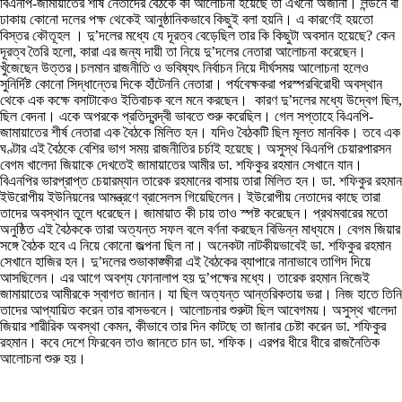
বিএনপি-জামায়াতের শীর্ষ নেতাদের বৈঠকে কী আলোচনা হয়েছে তা এখনো অজানা। লন্ডনে বা
ঢাকায় কোনো দলের পক্ষ থেকেই আনুষ্ঠানিকভাবে কিছুই বলা হয়নি। এ কারণেই হয়তো
বিস্তর কৌতূহল । দু’দলের মধ্যে যে দূরত্ব বেড়েছিল তার কি কিছুটা অবসান হয়েছে? কেন
দূরত্ব তৈরি হলো, কারা এর জন্য দায়ী তা নিয়ে দু’দলের নেতারা আলোচনা করেছেন।
খুঁজেছেন উত্তর।চলমান রাজনীতি ও ভবিষ্যৎ নির্বাচন নিয়ে দীর্ঘসময় আলোচনা হলেও
সুনির্দিষ্ট কোনো সিদ্ধান্তের দিকে হাঁটেননি নেতারা। পর্যবেক্ষকরা পরস্পরবিরোধী অবস্থান
থেকে এক কক্ষে বসাটাকেও ইতিবাচক বলে মনে করছেন। কারণ দু’দলের মধ্যে উদ্বেগ ছিল,
ছিল বেদনা। একে অপরকে প্রতিদ্বন্দ্বী ভাবতে শুরু করেছিল। গেল সপ্তাহে বিএনপি-
জামায়াতের শীর্ষ নেতারা এক বৈঠকে মিলিত হন। যদিও বৈঠকটি ছিল মূলত মানবিক। তবে এক
ঘণ্টার এই বৈঠকে বেশির ভাগ সময় রাজনীতির চর্চাই হয়েছে। অসুস্থ বিএনপি চেয়ারপারসন
বেগম খালেদা জিয়াকে দেখতেই জামায়াতের আমীর ডা. শফিকুর রহমান সেখানে যান।
বিএনপির ভারপ্রাপ্ত চেয়ারম্যান তারেক রহমানের বাসায় তারা মিলিত হন। ডা. শফিকুর রহমান
ইউরোপীয় ইউনিয়নের আমন্ত্রণে ব্রাসেলস গিয়েছিলেন। ইউরোপীয় নেতাদের কাছে তারা
তাদের অবস্থান তুলে ধরেছেন। জামায়াত কী চায় তাও স্পষ্ট করেছেন। প্রথমবারের মতো
অনুষ্ঠিত এই বৈঠককে তারা অত্যন্ত সফল বলে বর্ণনা করছেন বিভিন্ন মাধ্যমে। বেগম জিয়ার
সঙ্গে বৈঠক হবে এ নিয়ে কোনো জল্পনা ছিল না। অনেকটা নাটকীয়ভাবেই ডা. শফিকুর রহমান
সেখানে হাজির হন। দু’দলের শুভাকাঙ্ক্ষীরা এই বৈঠকের ব্যাপারে নানাভাবে তাগিদ দিয়ে
আসছিলেন। এর আগে অবশ্য ফোনালাপ হয় দু’পক্ষের মধ্যে। তারেক রহমান নিজেই
জামায়াতের আমীরকে স্বাগত জানান। যা ছিল অত্যন্ত আন্তরিকতায় ভরা। নিজ হাতে তিনি
তাদের আপ্যায়িত করেন তার বাসভবনে। আলোচনার শুরুটা ছিল আবেগময়। অসুস্থ খালেদা
জিয়ার শারীরিক অবস্থা কেমন, কীভাবে তার দিন কাটছে তা জানার চেষ্টা করেন ডা. শফিকুর
রহমান। কবে দেশে ফিরবেন তাও জানতে চান ডা. শফিক। এরপর ধীরে ধীরে রাজনৈতিক
আলোচনা শুরু হয়।