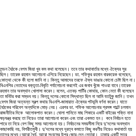
লন্ডন বৈঠকে বেগম জিয়া খুব কম কথা বলেছেন। তবে তার কথাবার্তার মধ্যে ঐক্যের সুর
ছিল। তারেক রহমান আলোচনা এগিয়ে নিয়েছেন। ডা. শফিকুর রহমান বারকয়েক বলেছেন,
কোত্থা থেকে কী হলো জানি না। কিন্তু আমাদের তরফে ঐক্য ভাঙার কোনো চেষ্টা ছিল না।
বিএনপির নেতাদের বক্তৃতা-বিবৃতি পর্যালোচনা করলেই এর জবাব খুঁজে পাওয়া যাবে।তারেক
রহমান তার অবস্থান খোলাসা করেন। বলেন, এতবড় পার্টির কোথায়, কোন নেতা কী বলেছেন
তা মনিটর করা সম্ভব নয়। কিন্তু দলের কোনো সিদ্ধান্ত ছিল না আমি যতটুকু জানি। তখন
বেগম জিয়া অত্যন্ত স্বল্প কথায় বিএনপি-জামায়াত ঐক্যের পটভূমি বর্ণনা করেন। যাতে
বৈঠকের পরিবেশ অন্যদিকে মোড় নেয়। এরপর ডা. শফিক আলোচনার প্রসঙ্গ পাল্টে চলমান
রাজনীতির দিকে আলোকপাত করেন। ঘোলা পানিতে মাছ শিকারে একটি বাইরের শক্তি নানা
ষড়যন্ত্র করছে তা নিয়েও তারা আলোচনা করেন এবং তারা একমত হন। কবে নির্বাচন হতে
পারে তা নিয়ে বেশ কিছু সময় আলোচনা হয়। নির্বাচনের সময়সীমা নিয়ে দু’দলের অবস্থান
কাছাকাছি নয়, বিপরীতমুখী। দু’দলের মধ্যে দূরত্ব কমাতে কিছু করণীয় নিয়েও কথাবার্তা হয়
তাদের মধ্যে।আরো ধৈর্য, আরো সংযমের উপর জোর দেন নেতারা। ঢাকায় একটি সূত্র