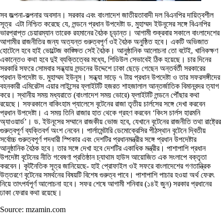
সব জল্পনা-কল্পনার অবসান। সরকার এবং বাংলাদেশ জাতীয়তাবাদী দল বিএনপির দায়িত্বশীল
সূত্র এটা নিশ্চিত করেছে যে, লন্ডনে প্রধান উপদেষ্টা ড. মুহাম্মদ ইউনূসের সঙ্গে বিএনপির
ভারপ্রাপ্ত চেয়ারম্যান তারেক রহমানের বৈঠক চূড়ান্ত। আগামী শুক্রবার সকালে বাংলাদেশের
আগামীর রাজনীতির জন্য অত্যন্ত গুরুত্বপূর্ণ ওই বৈঠক অনুষ্ঠিত হবে। একটি অভিজাত
হোটেলে হবে হাই ভোল্টেজ কাঙ্ক্ষিত সেই বৈঠক। আনুষ্ঠানিক আলোচনা তো বটেই, খানিকক্ষণ
একান্তেও কথা হবে দুই ব্যক্তিত্বের মধ্যে, শিডিউল সেভাবেই ঠিক হয়েছে। চার দিনের
সরকারি সফরে সোমবার সন্ধ্যায় লন্ডনের উদ্দেশে ঢাকা ছেড়ে গেছেন অন্তর্বর্তী সরকারের
প্রধান উপদেষ্টা ড. মুহাম্মদ ইউনূস। সন্ধ্যা সাড়ে ৭ টায় প্রধান উপদেষ্টা ও তার সফরসঙ্গীদের
বহনকারী এমিরেটস এয়ার লাইন্সের ফ্লাইটটি হজরত শাহজালাল আন্তর্জাতিক বিমানবন্দর ত্যাগ
করে। স্থানীয় সময় মধ্যরাতে (বাংলাদেশ সময় ভোরে) ফ্লাইটটি লন্ডনে পৌঁছার কথা
রয়েছে। সফরকালে বাকিংহাম প্যালেসে বৃটেনের রাজা তৃতীয় চার্লসের সঙ্গে দেখা করবেন
প্রধান উপদেষ্টা। এ সময় তিনি রাজার হাত থেকে গ্রহণ করবেন ‘কিংস চার্লস হারমনি
অ্যাওয়ার্ড’। ড. ইউনূসের সম্মানে রাজকীয় ভোজ হবে, যেখানে বৃটেনের রাজনীতি তথা রাষ্ট্রের
গুরুত্বপূর্ণ ব্যক্তিবর্গ অংশ নেবেন। পার্লামেন্টারি ডেমোক্রেসির পীঠস্থান বৃটেনে দ্বিতীয়
সর্বোচ্চ গুরুত্বপূর্ণ পদধারী স্পিকার এবং দেশটির প্রধানমন্ত্রীর সঙ্গে প্রধান উপদেষ্টার
আনুষ্ঠানিক বৈঠক হবে। তার সঙ্গে দেখা হবে দেশটির একাধিক মন্ত্রীর। পাশাপাশি প্রধান
উপদেষ্টা বৃটেনের নীতি গবেষণা প্রতিষ্ঠান চ্যাথাম হাউস আয়োজিত এক সংলাপে বক্তৃতা
করবেন। কূটনৈতিক সূত্র জানিয়েছে- হাই প্রোফাইল ওই সফরে বাংলাদেশের গণতান্ত্রিক
উত্তরণে বৃটেনের সমর্থনের বিষয়টি বিশেষ গুরুত্ব পাবে। পাশাপাশি পাচার হওয়া অর্থ ফেরৎ
নিয়ে তাৎপর্যপূর্ণ আলোচনা হবে। সফর শেষে আগামী শনিবার (১৪ই জুন) সরকার প্রধানের
ঢাকা ফেরার কথা রয়েছে।
Source: mzamin.com