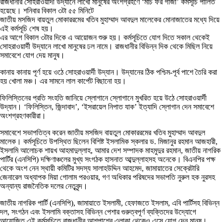
রাজধানীর সোহরাওয়ার্দী উদ্যানে লাখো মানুষের অংশগ্রহণে ‘মার্চ ফর গাজা’ কর্মসূচি পালিত
হয়েছে। শনিবার বিকাল ৩টা ৫৫ মিনিটে
জাতীয় মসজিদ বায়তুল মোকাররমের খতিব মুহাম্মাদ আবদুল মালেকের মোনাজাতের মধ্যে দিয়ে
এই কর্মসূচি শেষ হয়।
এর আগে বিকাল ৩টার দিকে এ আয়োজন শুরু হয়। কর্মসূচিতে যোগ দিতে সকাল থেকেই
সোহরাওয়ার্দী উদ্যানে লাখো মানুষের ঢল নামে। রাজধানীর বিভিন্ন দিক থেকে মিছিল নিয়ে
সমাবেশে যোগ দেয় মানুষ।
কানায় কানায় পূর্ণ হয়ে ওঠে সোহরাওয়ার্দী উদ্যান। উদ্যানের ঠিক পশ্চিম-পূর্ব পাশে তৈরি করা
হয় খোলা মঞ্চ। এর সামনে লাল কার্পেট বিছানো হয়।
ফিলিস্তিনের প্রতি সংহতি জানিয়ে স্লোগানে স্লোগানে মুখরিত হয়ে উঠে সোহরাওয়ার্দী
উদ্যান। ‘ফিলিস্তিন, জিন্দাবাদ’, ‘ইসরায়েল নিপাত যাক’ ইত্যাদি স্লোগান দেন সমাবেশে
অংশগ্রহণকারীরা।
সমাবেশে সভাপতিত্ব করেন জাতীয় মসজিদ বায়তুল মোকাররমের খতিব মুহাম্মাদ আবদুল
মালেক। কর্মসূচিতে উপস্থিত ছিলেন বিশিষ্ট ইসলামিক স্কলার ড. মিজানুর রহমান আজহারী,
ইসলামি আলোচক শায়খ আহমাদুল্লাহ, আমার দেশ সম্পাদক মাহমুদুর রহমান, জাতীয় নাগরিক
পার্টির (এনসিপি) দক্ষিণাঞ্চলের মুখ্য সংগঠক হাসনাত আব্দুল্লাহসহ অনেকে। বিএনপির পক্ষ
থেকে অংশ নেন স্থায়ী কমিটির সদস্য সালাহউদ্দিন আহমেদ, জামায়াতের সেক্রেটারি
জেনারেল অধ্যাপক মিয়া গোলাম পরওয়ার, গণ অধিকার পরিষদের সভাপতি নুরুল হক নুরসহ
অন্যান্য রাজনৈতিক দলের নেতৃবৃন্দ।
জাতীয় নাগরিক পার্টি (এনসিপি), জামায়াতে ইসলামী, হেফাজতে ইসলাম, এবি পার্টিসহ বিভিন্ন
দল, সংগঠন এবং ইসলামি বক্তাসহ বিভিন্ন পেশার গুরুত্বপূর্ণ ব্যক্তিদের উদ্যোগে
আয়োজিত এই কর্মসূচিতে রাজধানীর আশপাশের এলাকা থেকেও এসে যোগ দেন মানুষ।