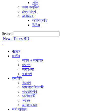
শোক
তথ্য প্রযুক্তি
রান্না-বান্না
আর্কাইভস
ফটোগ্যালারি
ভিডিও
Search
News Times BD
প্রচ্ছদ
জাতীয়
আইন ও আদালত
মতামত
আবহাওয়া
সারাদেশ
রাজনীতি
বিএনপি
জামায়াতে ইসলামী
আওয়ামীলীগ
জাতীয়পার্টি
নির্বাচন
অন্যান্য দল
অর্থ-বাণিজ্য