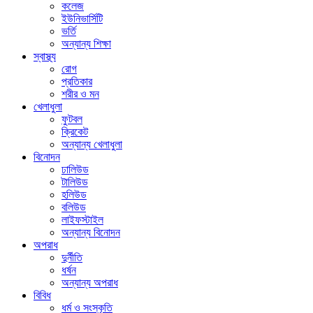
কলেজ
ইউনিভার্সিটি
ভর্তি
অন্যান্য শিক্ষা
স্বাস্থ্য
রোগ
প্রতিকার
শরীর ও মন
খেলাধুলা
ফুটবল
ক্রিকেট
অন্যান্য খেলাধুলা
বিনোদন
ঢালিউড
টালিউড
হলিউড
বলিউড
লাইফস্টাইল
অন্যান্য বিনোদন
অপরাধ
দুর্নীতি
ধর্ষন
অন্যান্য অপরাধ
বিবিধ
ধর্ম ও সংস্কৃতি