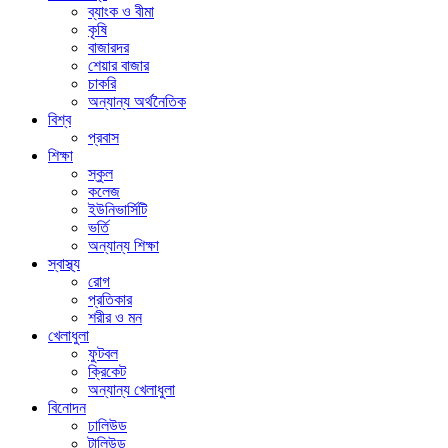
ব্যাংক ও বীমা
কৃষি
বাজারদর
শেয়ার বাজার
চাকরি
অন্যান্য অর্থনৈতিক
বিশ্ব
প্রবাস
শিক্ষা
স্কুল
কলেজ
ইউনিভার্সিটি
ভর্তি
অন্যান্য শিক্ষা
স্বাস্থ্য
রোগ
প্রতিকার
শরীর ও মন
খেলাধুলা
ফুটবল
ক্রিকেট
অন্যান্য খেলাধুলা
বিনোদন
ঢালিউড
টালিউড