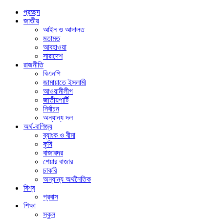
প্রচ্ছদ
জাতীয়
আইন ও আদালত
মতামত
আবহাওয়া
সারাদেশ
রাজনীতি
বিএনপি
জামায়াতে ইসলামী
আওয়ামীলীগ
জাতীয়পার্টি
নির্বাচন
অন্যান্য দল
অর্থ-বাণিজ্য
ব্যাংক ও বীমা
কৃষি
বাজারদর
শেয়ার বাজার
চাকরি
অন্যান্য অর্থনৈতিক
বিশ্ব
প্রবাস
শিক্ষা
স্কুল