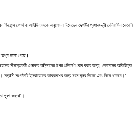
ফেন্স ফোর্স বা আইডিএফকে অনুমোদন দিয়েছেন দেশটির প্রধানমন্ত্রী বেনিয়ামিন নেতানিয
এই তথ্য জানা গেছে।
ু ‘ইসরায়েলের সীমান্তবর্তী এলাকার বাসিন্দাদের উপর গুলিবর্ষণ রোধ করার জন্য, লেবাননে
 সন্ত্রাসী সংগঠনটি ইসরায়েলের আক্রমণের জন্য চরম মূল্য দিচ্ছে এবং দিতে থাকবে।’
।
া তা পূরণ করবো’।