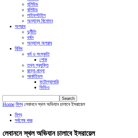
হলিউড
বলিউড
লাইফস্টাইল
অন্যান্য বিনোদন
অপরাধ
দুর্নীতি
ধর্ষন
অন্যান্য অপরাধ
বিবিধ
ধর্ম ও সংস্কৃতি
শোক
তথ্য প্রযুক্তি
রান্না-বান্না
আর্কাইভস
ফটোগ্যালারি
ভিডিও
Home
বিশ্ব
লেবাননে স্থল অভিযান চালাবে ইসরায়েল
বিশ্ব
সর্বশেষ খবর
লেবাননে স্থল অভিযান চালাবে ইসরায়েল