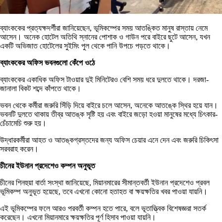
ব্যাংককের প্রত্যক্ষদর্শীরা জানিয়েছেন, ভূমিকম্পের সময় আতঙ্কিত মানুষ রাস্তায় নেমে
আসেন। অনেক হোটেল অতিথি স্নানের পোশাক ও গাউন পরে বাইরে ছুটে আসেন, যখন
একটি অভিজাত হোটেলের সুইমিং পুল থেকে পানি উপচে পড়তে থাকে।
ব্যাংককের অফিস ভবনগুলো কেঁপে ওঠে
ব্যাংককের একাধিক অফিস টাওয়ার দুই মিনিটেরও বেশি সময় ধরে দুলতে থাকে। দরজা-
জানালা বিকট শব্দে কাঁপতে থাকে।
ভবন থেকে কর্মীরা জরুরি সিঁড়ি দিয়ে বাইরে চলে আসেন, অনেকে আতঙ্কে স্থির হয়ে যান।
ভবনটি দুলতে থাকায় তীব্র আতঙ্ক সৃষ্টি হয় এবং বাইরে জড়ো হওয়া মানুষের মধ্যে চিৎকার-
চেঁচামেচি শুরু হয়।
উদ্ধারকর্মীরা আহত ও আতঙ্কগ্রস্তদের জন্য অফিস চেয়ার এনে দেন এবং জরুরি চিকিৎসা
সরবরাহ করেন।
চীনের ইউনান প্রদেশেও কম্পন অনুভূত
চীনের শিনহুয়া বার্তা সংস্থা জানিয়েছে, মিয়ানমারের সীমান্তবর্তী ইউনান প্রদেশেও প্রবল
ভূমিকম্প অনুভূত হয়েছে, তবে এখনো কোনো হতাহত বা ক্ষয়ক্ষতির খবর পাওয়া যায়নি।
এই ভূমিকম্পের ফলে আরও পরবর্তী কম্পন হতে পারে, বলে ভূতাত্ত্বিক বিশেষজ্ঞরা সতর্ক
করেছেন। এখনো মিয়ানমারে ক্ষয়ক্ষতির পূর্ণ হিসাব পাওয়া যায়নি।