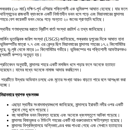
শুক্রবার (২৮ মার্চ) দক্ষিণ-পূর্ব এশিয়ায় শক্তিশালী এক ভূমিকম্প আঘাত হেনেছে। যার ফলে
থাইল্যান্ডের রাজধানী ব্যাংককে একটি নির্মাণাধীন ভবন ধসে পড়ে এবং মিয়ানমারের মান্দালয়
শহরে বেশ কয়েকটি ভবন ভেঙে পড়ে অন্তত ২০ জনের প্রাণহানি ঘটেছে।
স্থানীয় গণমাধ্যমের বরাতে ব্রিটিশ বার্তা সংস্থা রয়টার্স এ তথ্য জানিয়েছে।
মার্কিন ভূতাত্ত্বিক জরিপ সংস্থা (USGS) জানিয়েছে, শুক্রবার দুপুরের দিকে আঘাত হানা
ভূমিকম্পটির মাত্রা ৭.৭ এবং এর কেন্দ্র ছিল মিয়ানমারের মান্দালয় শহরের ১৭.২ কিলোমিটার
দূরে, ভূ-পৃষ্ঠ থেকে মাত্র ১০ কিলোমিটার গভীরে। ভূমিকম্পের পর শক্তিশালী আফটারশকও
(পরবর্তী কম্পন) অনুভূত হয়।
প্রতিবেদন অনুযায়ী, মান্দালয় শহরে একটি মসজিদ ধসে পড়ার ফলে অনেকে হতাহত
হয়েছেন। যাদের মধ্যে অনেকে নামাজ আদায় করছিলেন।
শহরটিতে উদ্ধার অভিযান চলছে এবং মৃতের সংখ্যা আরও বাড়তে পারে বলে আশঙ্কা করা
হচ্ছে।
মিয়ানমারে ব্যাপক ধ্বংসযজ্ঞ
এছাড়া স্থানীয় সংবাদমাধ্যমগুলো জানিয়েছে, মান্দালয়ে ইরাবতী নদীর ওপর একটি
পুরনো সেতু ধসে পড়েছে।
বহু আবাসিক ভবন বিধ্বস্ত হয়েছে এবং অনেকে ধ্বংসস্তূপে আটকা পড়েছে।
মান্দালয় বিমানবন্দর ও টাউংগি শহরের একটি মঠ গুরুতরভাবে ক্ষতিগ্রস্ত হয়েছে।
মান্দালয় বিশ্ববিদ্যালয়ে অগ্নিকাণ্ডের খবর পাওয়া গেছে এবং সেখানে হতাহতের