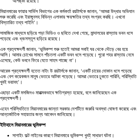
আশঙ্কা রয়েছে।
মিয়ানমারের ফায়ার সার্ভিস বিভাগের এক কর্মকর্তা রয়টার্সকে জানান, ‘আমরা উদ্ধার অভিযান
শুরু করেছি এবং ইয়াঙ্গুনসহ বিভিন্ন এলাকায় ক্ষয়ক্ষতির তথ্য সংগ্রহ করছি। এখনো
বিস্তারিত তথ্য পাইনি’।
সামাজিক মাধ্যমে ছড়িয়ে পড়া ভিডিও ও ছবিতে দেখা গেছে, মান্দালয়ের রাস্তায় ভবন ধসে
পড়েছে এবং ধ্বংসস্তূপ ছড়িয়ে রয়েছে।
এক প্রত্যক্ষদর্শী জানান, ‘ভূমিকম্প শুরু হতেই আমরা সবাই ঘর থেকে দৌড়ে বের হয়ে
আসি। আমার চোখের সামনে পাঁচতলা একটি ভবন ধসে পড়েছে। পুরো শহর রাস্তায় নেমে
এসেছে, কেউ ভবনে ফিরে যেতে সাহস পাচ্ছে না’।
আরেক প্রত্যক্ষদর্শী হতেত নাইং উ রয়টার্সকে জানান, ‘একটি চায়ের দোকান ধসে পড়েছে
এবং বেশ কয়েকজন মানুষ ভেতরে আটকা পড়েছে। আমরা ভেতরে ঢুকতে পারিনি, পরিস্থিতি
খুবই ভয়াবহ’।
এছাড়া একটি মসজিদও মারাত্মকভাবে ক্ষতিগ্রস্ত হয়েছে, বলে জানিয়েছেন এক
প্রত্যক্ষদর্শী।
এহেন পরিস্থিতিতে মিয়ানমারের জান্তা সরকার দেশটিতে জরুরি অবস্থা ঘোষণা করেছে এবং
আন্তর্জাতিক সহায়তার জন্য আবেদন জানিয়েছে।
ইতিহাসে মিয়ানমারের ভূমিকম্প
সাগাইং ফল্ট লাইনের কারণে মিয়ানমারে ভূমিকম্প খুবই সাধারণ ঘটনা।