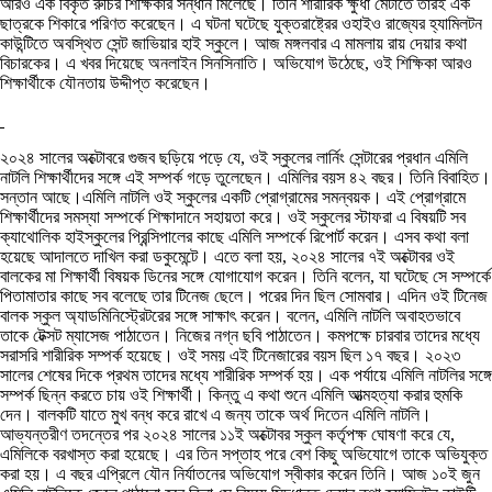
আরও এক বিকৃত রুচির শিক্ষিকার সন্ধান মিলেছে। তিনি শারীরিক ক্ষুধা মেটাতে তারই এক
ছাত্রকে শিকারে পরিণত করেছেন। এ ঘটনা ঘটেছে যুক্তরাষ্ট্রের ওহাইও রাজ্যের হ্যামিলটন
কাউন্টিতে অবস্থিত সেন্ট জাভিয়ার হাই স্কুলে। আজ মঙ্গলবার এ মামলায় রায় দেয়ার কথা
বিচারকের। এ খবর দিয়েছে অনলাইন সিনসিনাতি। অভিযোগ উঠেছে, ওই শিক্ষিকা আরও
শিক্ষার্থীকে যৌনতায় উদ্দীপ্ত করেছেন।
২০২৪ সালের অক্টোবরে গুজব ছড়িয়ে পড়ে যে, ওই স্কুলের লার্নিং সেন্টারের প্রধান এমিলি
নাটলি শিক্ষার্থীদের সঙ্গে এই সম্পর্ক গড়ে তুলেছেন। এমিলির বয়স ৪২ বছর। তিনি বিবাহিত।
সন্তান আছে।এমিলি নাটলি ওই স্কুলের একটি প্রোগ্রামের সমন্বয়ক। এই প্রোগ্রামে
শিক্ষার্থীদের সমস্যা সম্পর্কে শিক্ষাদানে সহায়তা করে। ওই স্কুলের স্টাফরা এ বিষয়টি সব
ক্যাথোলিক হাইস্কুলের প্রিন্সিপালের কাছে এমিলি সম্পর্কে রিপোর্ট করেন। এসব কথা বলা
হয়েছে আদালতে দাখিল করা ডকুমেন্টে। এতে বলা হয়, ২০২৪ সালের ৭ই অক্টোবর ওই
বালকের মা শিক্ষার্থী বিষয়ক ডিনের সঙ্গে যোগাযোগ করেন। তিনি বলেন, যা ঘটেছে সে সম্পর্কে
পিতামাতার কাছে সব বলেছে তার টিনেজ ছেলে। পরের দিন ছিল সোমবার। এদিন ওই টিনেজ
বালক স্কুল অ্যাডমিনিস্ট্রেটরের সঙ্গে সাক্ষাৎ করেন। বলেন, এমিলি নাটলি অবাহতভাবে
তাকে টেক্সট ম্যাসেজ পাঠাতেন। নিজের নগ্ন ছবি পাঠাতেন। কমপক্ষে চারবার তাদের মধ্যে
সরাসরি শারীরিক সম্পর্ক হয়েছে। ওই সময় এই টিনেজারের বয়স ছিল ১৭ বছর। ২০২৩
সালের শেষের দিকে প্রথম তাদের মধ্যে শারীরিক সম্পর্ক হয়। এক পর্যায়ে এমিলি নাটলির সঙ্গে
সম্পর্ক ছিন্ন করতে চায় ওই শিক্ষার্থী। কিন্তু এ কথা শুনে এমিলি আত্মহত্যা করার হুমকি
দেন। বালকটি যাতে মুখ বন্ধ করে রাখে এ জন্য তাকে অর্থ দিতেন এমিলি নাটলি।
আভ্যন্তরীণ তদন্তের পর ২০২৪ সালের ১১ই অক্টোবর স্কুল কর্তৃপক্ষ ঘোষণা করে যে,
এমিলিকে বরখাস্ত করা হয়েছে। এর তিন সপ্তাহ পরে বেশ কিছু অভিযোগে তাকে অভিযুক্ত
করা হয়। এ বছর এপ্রিলে যৌন নির্যাতনের অভিযোগ স্বীকার করেন তিনি। আজ ১০ই জুন