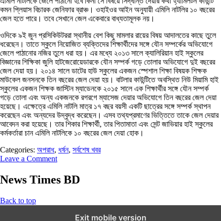
এমিলি নাটলিকে জেলে পাঠানো হবে কিনা সে বিষয়ে সিদ্ধান্ত দেয়ার কথা হ্যামিলটন কাউন্টি
কমন প্লিয়াস বিচারক জেনিফার ব্রাঞ্চ। ওহাইওর আইন অনুযায়ী এমিলি নাটলির ১০ বছরের
জেল হতে পারে। তবে সেখানে জেল একেবারে বাধ্যতামূলক নয়।
ওদিকে ৯ই জুন প্রসিকিউটররা স্থানীয় বেশ কিছু মামলার রায়ের বিষয় আদালতের কাছে তুলে
ধরেছেন। তাতে স্কুলে নিয়োজিত ব্যক্তিদের শিক্ষার্থীদের সঙ্গে যৌন সম্পর্কের অভিযোগে
জেলে পাঠানোর নজির তুলে ধরা হয়। এর মধ্যে ২০১৩ সালে ক্যালিরিয়ান হাই স্কুলের
বিজ্ঞানের শিক্ষিকা জুলি হাটজেরোয়েডারকে যৌন সম্পর্ক গড়ে তোলার অভিযোগে দুই বছরের
জেল দেয়া হয়। ২০১৪ সালে ডাটের হাউ স্কুলের একজন স্পেশাল শিক্ষা বিষয়ক শিক্ষক
মাউকেল জনসনকে তিন বছরের জেল দেয়া হয়। বাটলার কাউন্টিতে অবস্থিত নিউ মিয়ামি হাই
স্কুলের একজন শিক্ষক জাস্টিন ম্যাডেনকে ২০১৫ সালে এক শিক্ষার্থীর সঙ্গে যৌন সম্পর্ক
গড়ে তোলা এবং অন্য একজনকে রগরগে ম্যাসেজ দেয়ার অভিযোগে তিন বছরের জেল দেয়া
হয়েছে। এক্ষেত্রে এমিলি নাটলি মাত্র ১৭ বছর বয়সী একটি ছাত্রের সঙ্গে সম্পর্ক স্থাপন
করেছেন এবং অন্যদের উদ্বুদ্ধ করেছেন। এসব তথ্যপ্রমাণের ভিত্তিতে তাকে জেল দেয়ার
আবেদন করা হয়েছে। তার শিকার শিক্ষার্থী, তার পিতামাতা এবং সেন্ট জাভিয়ার হাই স্কুলের
কর্মকর্তারা চান এমিলি নাটলিকে ১০ বছরের জেল দেয়া হোক।
Categories:
অপরাধ
,
ধর্ষন
,
সর্বশেষ খবর
Leave a Comment
News Times BD
Back to top
Exit mobile version