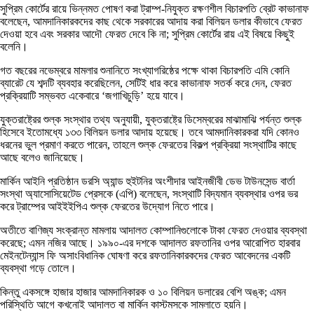
সুপ্রিম কোর্টের রায়ে ভিন্নমত পোষণ করা ট্রাম্প-নিযুক্ত রক্ষণশীল বিচারপতি ব্রেট কাভানাফ
বলেছেন, আমদানিকারকদের কাছ থেকে সরকারের আদায় করা বিলিয়ন ডলার কীভাবে ফেরত
দেওয়া হবে এবং সরকার আদৌ ফেরত দেবে কি না; সুপ্রিম কোর্টের রায় এই বিষয়ে কিছুই
বলেনি।
গত বছরের নভেম্বরে মামলার শুনানিতে সংখ্যাগরিষ্ঠের পক্ষে থাকা বিচারপতি এমি কোনি
ব্যারেট যে শব্দটি ব্যবহার করেছিলেন, সেটিই ধার করে কাভানাফ সতর্ক করে দেন, ফেরত
প্রক্রিয়াটি সম্ভবত একেবারে ‘জগাখিচুড়ি’ হয়ে যাবে।
যুক্তরাষ্ট্রের শুল্ক সংস্থার তথ্য অনুযায়ী, যুক্তরাষ্ট্রে ডিসেম্বরের মাঝামাঝি পর্যন্ত শুল্ক
হিসেবে ইতোমধ্যে ১৩৩ বিলিয়ন ডলার আদায় হয়েছে। তবে আমদানিকারকরা যদি কোনও
ধরনের ভুল প্রমাণ করতে পারেন, তাহলে শুল্ক ফেরতের বিকল্প প্রক্রিয়া সংস্থাটির কাছে
আছে বলেও জানিয়েছে।
মার্কিন আইনি প্রতিষ্ঠান ডরসি অ্যান্ড হুইটনির অংশীদার আইনজীবী ডেভ টাউনসেন্ড বার্তা
সংস্থা অ্যাসোসিয়েটেড প্রেসকে (এপি) বলেছেন, সংস্থাটি বিদ্যমান ব্যবস্থার ওপর ভর
করে ট্রাম্পের আইইইপিএ শুল্ক ফেরতের উদ্যোগ নিতে পারে।
অতীতে বাণিজ্য সংক্রান্ত মামলায় আদালত কোম্পানিগুলোকে টাকা ফেরত দেওয়ার ব্যবস্থা
করেছে; এমন নজির আছে। ১৯৯০-এর দশকে আদালত রফতানির ওপর আরোপিত হারবার
মেইনটেন্যান্স ফি অসাংবিধানিক ঘোষণা করে রফতানিকারকদের ফেরত আবেদনের একটি
ব্যবস্থা গড়ে তোলে।
কিন্তু একসঙ্গে হাজার হাজার আমদানিকারক ও ১০ বিলিয়ন ডলারের বেশি অঙ্ক; এমন
পরিস্থিতি আগে কখনোই আদালত বা মার্কিন কাস্টমসকে সামলাতে হয়নি।