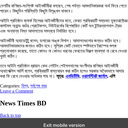
দেশটির বাণিজ্য-সংশ্লিষ্ট আইনজীবীরা বলছেন, শেষ পর্যন্ত আমদানিকারকরা অর্থ ফিরে পেতে
পারেন। কিছুদিন পরিস্থিতি কিছুটা বিশৃঙ্খল থাকবে।
আইনি প্রতিষ্ঠান ক্লার্ক হিলেরর আইনজীবীদের মতে, ফেরত প্রক্রিয়াটি সম্ভবত যুক্তরাষ্ট্রের
কাস্টমস অ্যান্ড বর্ডার প্রোটেকশন, নিউইয়র্কের বিশেষায়িত কোর্ট অব ইন্টারন্যাশনাল ট্রেড
এবং অন্যান্য নিম্ন আদালতের সমন্বয়ে নির্ধারিত হবে।
আইনজীবী অ্যাডেটুটু বলেন, ডলারের অঙ্ক বিশাল। আদালতগুলোর জন্যও কঠিন হবে।
আমদানিকারকদের জন্যও কঠিন হবে। সুপ্রিম কোর্ট যেভাবে স্পষ্টভাবে ট্রাম্পের শুল্ক
প্রত্যাখ্যান করেছে, তাতে কোনও না কোনও ধরনের ফেরতের বিকল্প ব্যবস্থা না রেখে দেওয়া
খুবই কঠিন।
তবে আইনি প্রতিষ্ঠান ব্রায়ান কেভ লেইটন পেইসলনালের অংশীদার বাণিজ্য আইনজীবী
অ্যালেক্সিস আর্লি বলেন, প্রক্রিয়াটি বাস্তবায়ন করা কঠিন হলেও সরকার অবৈধভাবে আদায়
করা ফি রেখে দেওয়ার অধিকার পায় না।
সূত্র:
এনডিটিভি,
ওয়ালস্ট্রিট জার্নাল,
এপি
Categories:
বিশ্ব
,
সর্বশেষ খবর
Leave a Comment
News Times BD
Back to top
Exit mobile version