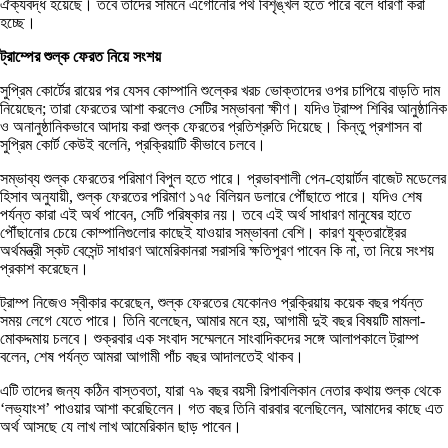
ঐক্যবদ্ধ হয়েছে। তবে তাদের সামনে এগোনোর পথ বিশৃঙ্খল হতে পারে বলে ধারণা করা
হচ্ছে।
ট্রাম্পের শুল্ক ফেরত নিয়ে সংশয়
সুপ্রিম কোর্টের রায়ের পর যেসব কোম্পানি শুল্কের খরচ ভোক্তাদের ওপর চাপিয়ে বাড়তি দাম
নিয়েছেন; তারা ফেরতের আশা করলেও সেটির সম্ভাবনা ক্ষীণ। যদিও ট্রাম্প শিবির আনুষ্ঠানিক
ও অনানুষ্ঠানিকভাবে আদায় করা শুল্ক ফেরতের প্রতিশ্রুতি দিয়েছে। কিন্তু প্রশাসন বা
সুপ্রিম কোর্ট কেউই বলেনি, প্রক্রিয়াটি কীভাবে চলবে।
সম্ভাব্য শুল্ক ফেরতের পরিমাণ বিপুল হতে পারে। প্রভাবশালী পেন-হোয়ার্টন বাজেট মডেলের
হিসাব অনুযায়ী, শুল্ক ফেরতের পরিমাণ ১৭৫ বিলিয়ন ডলারে পৌঁছাতে পারে। যদিও শেষ
পর্যন্ত কারা এই অর্থ পাবেন, সেটি পরিষ্কার নয়। তবে এই অর্থ সাধারণ মানুষের হাতে
পৌঁছানোর চেয়ে কোম্পানিগুলোর কাছেই যাওয়ার সম্ভাবনা বেশি। কারণ যুক্তরাষ্ট্রের
অর্থমন্ত্রী স্কট বেসেন্ট সাধারণ আমেরিকানরা সরাসরি ক্ষতিপূরণ পাবেন কি না, তা নিয়ে সংশয়
প্রকাশ করেছেন।
ট্রাম্প নিজেও স্বীকার করেছেন, শুল্ক ফেরতের যেকোনও প্রক্রিয়ায় কয়েক বছর পর্যন্ত
সময় লেগে যেতে পারে। তিনি বলেছেন, আমার মনে হয়, আগামী দুই বছর বিষয়টি মামলা-
মোকদ্দমায় চলবে। শুক্রবার এক সংবাদ সম্মেলনে সাংবাদিকদের সঙ্গে আলাপকালে ট্রাম্প
বলেন, শেষ পর্যন্ত আমরা আগামী পাঁচ বছর আদালতেই থাকব।
এটি তাদের জন্য কঠিন বাস্তবতা, যারা ৭৯ বছর বয়সী রিপাবলিকান নেতার কথায় শুল্ক থেকে
‘লভ্যাংশ’ পাওয়ার আশা করেছিলেন। গত বছর তিনি বারবার বলেছিলেন, আমাদের কাছে এত
অর্থ আসছে যে লাখ লাখ আমেরিকান ‌‌ছাড় পাবেন।