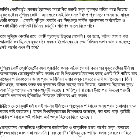
মার্কিন প্রেসিডেন্ট ডোনাল্ড ট্রাম্পের আরোপিত জরুরি শুল্ক ব্যবস্থা বাতিল করে দিয়েছে
যুক্তরাষ্ট্রের সুপ্রিম কোর্ট। আদালতের এই সিদ্ধান্ত ট্রাম্প প্রশাসনের জন্য বড় ধাক্কা
তৈরি করেছে। এমনকি সুপ্রিম কোর্টের এই সিদ্ধান্ত মার্কিন প্রশাসনের অর্থনৈতিক ও
পররাষ্ট্রনীতি সংশ্লিষ্ট বিভিন্ন কর্মসূচির গতিপথ বদলে দিতে পারে।
তবে সুপ্রিম কোর্টের রায়ে একটি প্রশ্নের উত্তর মেলেনি। তা হলো, অবৈধ ঘোষণা করা
আমদানি কর হিসেবে যুক্তরাষ্ট্র সরকার ইতোমধ্যে যে ১৩৩ বিলিয়ন ডলার আদায় করেছে;
সেই অর্থের এখন কী হবে?
সুপ্রিম কোর্ট প্রেসিডেন্টের বহুল প্রচারিত শুল্ক অবৈধ ঘোষণা করার পর যুক্তরাষ্ট্রের ইলিনয়
অঙ্গরাজ্যের ডেমোক্র্যাট দলীয় গভর্নর জে বি প্রিৎজকার ট্রাম্পের কাছে একটি চিঠি পাঠিয়ে তার
রাজ্যের পরিবারগুলোর জন্য প্রায় ৯ বিলিয়ন ডলার শুল্ক ফেরতের দাবি জানিয়েছেন। তিনি
লিখেছেন, আপনার শুল্ক কর কৃষকদের জীবন তছনছ করে দিয়েছে, আমাদের মিত্রদের ক্ষুব্ধ
এবং নিত্যপণ্যের দাম আকাশচুম্বী করেছে। ক্ষতিপূরণ না পেলে ট্রাম্পের বিরুদ্ধে পরবর্তী
আইনি পদক্ষেপের হুঁশিয়ারিও দিয়েছেন ইলিনয়ের এই গভর্নর।
চিঠিতে ডেমোক্র্যাট দলীয় ওই গভর্নর ইলিনয়ের প্রত্যেক পরিবারের জন্য প্রায় ১ হাজার ৭০০
ডলার দাবি করেছেন। ইয়েল বিশ্ববিদ্যালয়ের বিশেষজ্ঞরা বলেছেন, গত বছর গড়ে প্রতিটি
মার্কিন পরিবারকে ওই পরিমাণ অর্থ শুল্ক হিসেবে দিতে হয়েছে।
ভোক্তাদের ভোগান্তির প্রতিকারে রাজনৈতিক ও বাস্তবিক উভয় অর্থেই শুল্ক ফেরতের
প্রিৎজকার কেবল একা জানাননি। বরং দেশটির বিভিন্ন কোম্পানিও শুল্ক ফেরতের দাবিতে