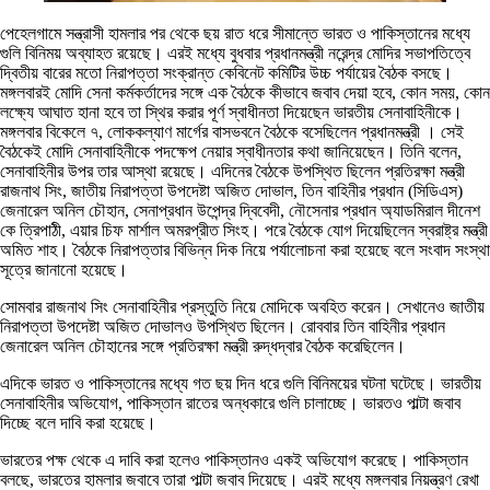
পেহেলগামে সন্ত্রাসী হামলার পর থেকে ছয় রাত ধরে সীমান্তে ভারত ও পাকিস্তানের মধ্যে
গুলি বিনিময় অব্যাহত রয়েছে। এরই মধ্যে বুধবার প্রধানমন্ত্রী নরেন্দ্র মোদির সভাপতিত্বে
দ্বিতীয় বারের মতো নিরাপত্তা সংক্রান্ত কেবিনেট কমিটির উচ্চ পর্যায়ের বৈঠক বসছে।
মঙ্গলবারই মোদি সেনা কর্মকর্তাদের সঙ্গে এক বৈঠকে কীভাবে জবাব দেয়া হবে, কোন সময়, কোন
লক্ষ্যে আঘাত হানা হবে তা স্থির করার পূর্ণ স্বাধীনতা দিয়েছেন ভারতীয় সেনাবাহিনীকে।
মঙ্গলবার বিকেলে ৭, লোককল্যাণ মার্গের বাসভবনে বৈঠকে বসেছিলেন প্রধানমন্ত্রী । সেই
বৈঠকেই মোদি সেনাবাহিনীকে পদক্ষেপ নেয়ার স্বাধীনতার কথা জানিয়েছেন। তিনি বলেন,
সেনাবাহিনীর উপর তার আস্থা রয়েছে। এদিনের বৈঠকে উপস্থিত ছিলেন প্রতিরক্ষা মন্ত্রী
রাজনাথ সিং, জাতীয় নিরাপত্তা উপদেষ্টা অজিত দোভাল, তিন বাহিনীর প্রধান (সিডিএস)
জেনারেল অনিল চৌহান, সেনাপ্রধান উপেন্দ্র দ্বিবেদী, নৌসেনার প্রধান অ্যাডমিরাল দীনেশ
কে ত্রিপাঠী, এয়ার চিফ মার্শাল অমরপ্রীত সিংহ। পরে বৈঠকে যোগ দিয়েছিলেন স্বরাষ্ট্র মন্ত্রী
অমিত শাহ। বৈঠকে নিরাপত্তার বিভিন্ন দিক নিয়ে পর্যালোচনা করা হয়েছে বলে সংবাদ সংস্থা
সূত্রে জানানো হয়েছে।
সোমবার রাজনাথ সিং সেনাবাহিনীর প্রস্তুতি নিয়ে মোদিকে অবহিত করেন। সেখানেও জাতীয়
নিরাপত্তা উপদেষ্টা অজিত দোভালও উপস্থিত ছিলেন। রোববার তিন বাহিনীর প্রধান
জেনারেল অনিল চৌহানের সঙ্গে প্রতিরক্ষা মন্ত্রী রুদ্ধদ্বার বৈঠক করেছিলেন।
এদিকে ভারত ও পাকিস্তানের মধ্যে গত ছয় দিন ধরে গুলি বিনিময়ের ঘটনা ঘটেছে। ভারতীয়
সেনাবাহিনীর অভিযোগ, পাকিস্তান রাতের অন্ধকারে গুলি চালাচ্ছে। ভারতও পাল্টা জবাব
দিচ্ছে বলে দাবি করা হয়েছে।
ভারতের পক্ষ থেকে এ দাবি করা হলেও পাকিস্তানও একই অভিযোগ করেছে। পাকিস্তান
বলছে, ভারতের হামলার জবাবে তারা পাল্টা জবাব দিয়েছে। এরই মধ্যে মঙ্গলবার নিয়ন্ত্রণ রেখা