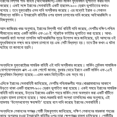
ইরানের বিপ্লবী গার্ড বাহিনী (আইআরজিসি) একটি মার্কিন যুদ্ধবিমান ভূপাতিত করার দাবি
করেছে। একই সঙ্গে ইরানের সেনাবাহিনী একটি হারমেস-৯০০ ড্রোন ভূপাতিতের কথাও
বলেছে। তবে যুক্তরাষ্ট্র এসব দাবি অস্বীকার করেছে। এর মধ্যেই ইরাক ও লেবানন
সীমান্তে মার্কিন ও ইসরায়েলি বাহিনীর ওপর হামলা চালানোর দাবি করেছে আইআরজিসি ও
হিজবুল্লাহ।
আল জাজিরার খবর অনুসারে, ইরানের বিপ্লবী গার্ড বাহিনী দাবি করেছে, দেশটির দক্ষিণ-পশ্চিম
সীমান্তের কাছে একটি মার্কিন এফ-১৫-ই স্ট্রাইক ফাইটার ভূপাতিত করা হয়েছে। আধা-
সরকারি বার্তা সংস্থা তাসনিম আইআরজিসির সূত্র উল্লেখ করে জানিয়েছে, দুই আসনের ওই
যুদ্ধবিমানকে লক্ষ্য করে হামলা চালানো হয় এবং সেটি বিধ্বস্ত হয়। তবে ঠিক কখন এ ঘটনা
ঘটেছে তা জানানো হয়নি।
অন্যদিকে যুক্তরাষ্ট্রের সামরিক বাহিনী এই দাবি অস্বীকার করেছে। মার্কিন সেন্টকম সামাজিক
যোগাযোগমাধ্যম এক্স -এ এক পোস্টে জানায়, বুধবার ভোরে ইরানে একটি মার্কিন এফ-১৫ই
যুদ্ধবিমান বিধ্বস্ত হয়েছে—এমন গুজব ভিত্তিহীন এবং সত্য নয়।
এদিকে ইরানের সেনাবাহিনী জানিয়েছে, দেশটির পশ্চিমাঞ্চলীয় শহর খোররামাবাদের আকাশে
উড়তে থাকা একটি হারমেস-৯০০ ড্রোন ভূপাতিত করা হয়েছে। একই সময়ে ইরানের সামরিক
বাহিনী দাবি করেছে, উত্তর ইরাকের এরবিল শহরে মার্কিন সেনা অবস্থান করা একটি ঘাঁটিতে
ড্রোন হামলা চালানো হয়েছে। আধা-সরকারি বার্তা সংস্থা তাসনিমের খবর অনুসারে, এই
হামলায় ‘উল্লেখযোগ্য ক্ষয়ক্ষতি’ হয়েছে বলে দাবি করেছে ইরানের সেনাবাহিনী।
অন্যদিকে লেবাননের সশস্ত্র গোষ্ঠী হিজবুল্লাহ জানিয়েছে, দক্ষিণ লেবাননের মারকাবা শহরের
কাছে অগ্রসর হওয়া ইসরায়েলি বাহিনীর ওপর তারা ক্ষেপণাস্ত্র হামলা চালিয়েছে। গোষ্ঠীটির