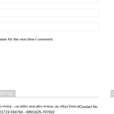
wser for the next time I comment.
OUT US
ান সম্পাদক : শেখ রবিউল আলম #উপ-সম্পাদকঃ মোঃ ফরিদুল ইসলাম #Contact No
01719-594760, +8801625-707602