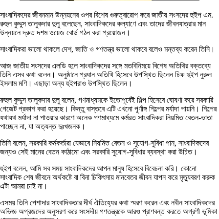
সাংবাদিকদের জীবনমান উন্নয়নের ওপর বিশেষ গুরুত্বারোপ করে জাতীয় সংসদের হুইপ এম.
রুহুল কুদ্দুস তালুকদার দুলু বলেছেন, সাংবাদিকদের কল্যাণে এবং তাদের জীবনযাত্রার মান
উন্নয়নে দ্রুত দশম ওয়েজ বোর্ড গঠন করা প্রয়োজন।
সাংবাদিকরা ভালো থাকলে দেশ, জাতি ও গণতন্ত্র ভালো থাকবে বলেও মন্তব্য করেন তিনি।
আজ জাতীয় সংসদের এলডি হলে সাংবাদিকদের সঙ্গে মতবিনিময়ে বিশেষ অতিথির বক্তব্যে
তিনি এসব কথা বলেন। অনুষ্ঠানে প্রধান অতিথি হিসেবে উপস্থিত ছিলেন চিফ হুইপ নুরুল
ইসলাম মণি। এছাড়া অন্য হুইপরাও উপস্থিত ছিলেন।
রুহুল কুদ্দুস তালুকদার দুলু বলেন, গণমাধ্যমকে ইতোপূর্বেই শিল্প হিসেবে ঘোষণা করে সরকারি
গেজেট প্রকাশ করা হয়েছে। কিন্তু বাস্তবে এটি এখনো পূর্ণাঙ্গ শিল্পের মর্যাদা পায়নি। শিল্পের
যথাযথ মর্যাদা না পাওয়ার কারণে অনেক গণমাধ্যমে কর্মরত সাংবাদিকরা নিয়মিত বেতন-ভাতা
পাচ্ছেন না, যা অত্যন্ত দুঃখজনক।
তিনি বলেন, সরকারি কর্মকর্তারা যেভাবে নিয়মিত বেতন ও সুযোগ-সুবিধা পান, সাংবাদিকদের
জন্যও সেই মানের বেতন কাঠামো এবং সরকারি সুযোগ-সুবিধার ব্যবস্থা করা উচিত।
হুইপ বলেন, আমি সব সময় সাংবাদিকদের আপন মানুষ হিসেবে বিবেচনা করি। কোনো
সাংবাদিক শেষ জীবনে অর্থকষ্টে বা বিনা চিকিৎসায় মানবেতর জীবন যাপন করে মৃত্যুবরণ করুক
এটা আমরা চাই না।
এসময় তিনি পেশাদার সাংবাদিকতার দীর্ঘ ঐতিহ্যের কথা স্মরণ করেন এবং নবীন সাংবাদিকদের
অভিজ্ঞ অগ্রজদের অনুসরণ করে সংসদীয় গণতন্ত্রকে আরও প্রাণবন্ত করতে অগ্রণী ভূমিকা