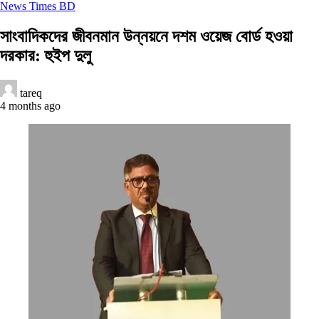
News Times BD
সাংবাদিকদের জীবনমান উন্নয়নে দশম ওয়েজ বোর্ড হওয়া
দরকার: হুইপ দুলু
tareq
4 months ago