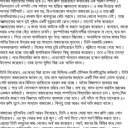
সাইবার প্রতারণার শিকার হয়ে ৫০ লাখ রুপি হারিয়েছেন কর্নাটকের এক প্রবীণ দম্পতি।
নিঃসন্তান ওই দম্পতি শেষ পর্যন্ত সব হারিয়ে আত্মহত্যা করেছেন। এ খবর দিয়েছে বার্তা
সংস্থা পিটিআই। এতে বলা হয়, ডিওগজেরোন সান্তান নাজারেথ (৮২) ও তার স্ত্রী
ফ্লাভিয়ানার (৭৯) বসবাস ছিল খানাপুরের বেডি গ্রামে। তাদের কোনো সন্তান নেই। তারা
আত্মহত্যার আগে দুই পৃষ্ঠার একটি হ্যান্ডনোট রেখে গেছেন। তাতেই বর্ণনা করেছেন
আত্মহত্যার কারণ। এ জন্য অন্য কাউকে দায়ী না করতে অনুরোধ করেছেন। বলেছেন, কারো
দয়ার ওপর তারা বেঁচে থাকতে চাননি। বৃহস্পতিবার প্রতিবেশীরা তাদেরকে না দেখে, ঘরে যান
ডাকতে। গিয়ে দেখেন ফ্লাভিয়ানা মৃত পড়ে আছেন বিছানায়। অন্যদিকে তাদের বাসার নিচে
পানির ট্যাংকে উদ্ধার করা হয় সান্তান নাজারেথের মৃতদেহ। তিনি সরকারি একজন
অবসরপ্রাপ্ত কর্মকর্তা। নিজের গলায় চুরি চালিয়েছেন তিনি। কব্জিতে পাওয়া গেছে ক্ষত।
ধারণা করা হচ্ছে তার স্ত্রী ফ্লাভিয়ানা বিষাক্ত কিছু ব্যবহার করেছেন। তবে এ নিয়ে তদন্ত
চলছে। পরে বিস্তারিত জানা যাবে। ডেথনোটে সান্তান নাজারেথ দু’জন ব্যক্তির নাম
উল্লেখ করেছেন। তারা হলেন সুমিত বিরা এবং অনিল যাদব।
তিনি লিখেছেন, এর মধ্যে বিরা হলেন নয়া দিল্লির একটি টেলিকম ডিপার্টমেন্টের কর্মকর্তা। তিনি
সান্তান নাজারেথকে জানান যে, তার নামে প্রতারণার মাধ্যমে একটি সিম কার্ড তোলা হয়েছে।
সেটা ব্যবহার করে বিভিন্ন ব্যক্তিকে হয়রান করা হচ্ছে। অবৈধ বিজ্ঞাপনে ব্যবহার করা
হচ্ছে। পরে ওই ফোনকলে যাদবকে ধরিয়ে দেন বিরা। বলা হয়, যাদব হলেন ক্রাইম ব্রাঞ্চের
একজন কর্মকর্তা। সান্তান নাজারেথের সহায় সম্পত্তির বিস্তারিত জানতে চান। বলেন,সিম
কার্ডের কারণে তার বিরুদ্ধে আইনগত ব্যবস্থা নেয়া হবে। এই ফাঁদে পা দিয়ে তাদেরকে ৫০
লাখ রুপি তুলে দেন সান্তান নাজারেথ। কিন্তু তারা আরও অর্থ দাবি করতে থাকে।
নাজারেথ সুইসাইড নোটে আরও লিখেছেন, তিনি এ জন্য সোয়া সাত লাখ রুপি গোল্ড লোন
নিয়েছেন। এর সুদ দেয়ার কথা ৪ঠা জুন। এই অর্থ দিতে গেলে স্বর্ণ বিক্রি করতে হবে।
এছাড়া তিনি বন্ধুদের কাছ থেকেও অর্থ ধার করেছেন। স্বর্ণ, কানের রিং বিক্রি করে লোন