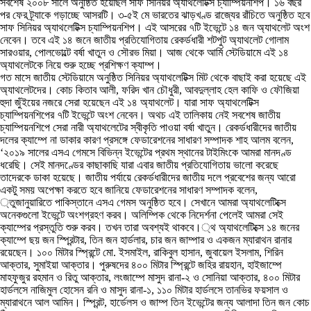
সবশেষ ২০০৮ সালে অনুষ্ঠিত হয়েছিল সাফ সিনিয়র অ্যাথলেটিক্স চ্যাম্পিয়নশিপ। ১৬ বছর
পর ফের ট্র্যাকে গড়াচ্ছে আসরটি। ৩-৫ই মে ভারতের ঝাড়খণ্ড রাজ্যের রাঁচিতে অনুষ্ঠিত হবে
সাফ সিনিয়র অ্যাথলেটিক্স চ্যাম্পিয়নশিপ। এই আসরের ৭টি ইভেন্টে ১৪ জন অ্যাথলেট অংশ
নেবেন। তবে এই ১৪ জনে জাতীয় প্রতিযোগিতায় রেকর্ডধারী শটপুট অ্যাথলেট গোলাম
সারওয়ার, পোলভোল্টে বর্ষা খাতুন ও সৌরভ মিয়া। আজ থেকে আর্মি স্টেডিয়ামে এই ১৪
অ্যাথলেটকে নিয়ে শুরু হচ্ছে প্রশিক্ষণ ক্যাম্প।
গত মাসে জাতীয় স্টেডিয়ামে অনুষ্ঠিত সিনিয়র অ্যাথলেটিক্স মিট থেকে বাছাই করা হয়েছে এই
অ্যাথলেটদের। কোচ কিতাব আলী, ফরিদ খান চৌধুরী, আবদুল্লাহ হেল কাফি ও ফৌজিয়া
হুদা জুঁইয়ের নজরে সেরা হয়েছেন এই ১৪ অ্যাথলেট। যারা সাফ অ্যাথলেটিক্স
চ্যাম্পিয়নশিপের ৭টি ইভেন্টে অংশ নেবেন। অথচ এই তালিকায় নেই সবশেষ জাতীয়
চ্যাম্পিয়নশিপে সেরা নারী অ্যাথলেটের স্বীকৃতি পাওয়া বর্ষা খাতুন। রেকর্ডধারীদের জাতীয়
দলের ক্যাম্পে না ডাকার কারণ প্রসঙ্গে ফেডারেশনের সাধারণ সম্পাদক শাহ আলম বলেন,
‘২০১৯ সালের এসএ গেমসে বিভিন্ন ইভেন্টের প্রথম স্থানের টাইমিংকে আমরা মানদণ্ড
ধরেছি। সেই মানদণ্ডের কাছাকাছি যারা এবার জাতীয় প্রতিযোগিতায় ভালো করেছে
তাদেরকে ডাকা হয়েছে। জাতীয় পর্যায়ে রেকর্ডধারীদের জাতীয় দলে প্রবেশের জন্য আরো
একটু সময় অপেক্ষা করতে হবে জানিয়ে ফেডারেশনের সাধারণ সম্পাদক বলেন,
্তুজানুয়ারিতে পাকিস্তানে এসএ গেমস অনুষ্ঠিত হবে। সেখানে আমরা অ্যাথলেটিক্সে
অনেকগুলো ইভেন্টে অংশগ্রহণ করব। অলিম্পিক থেকে নিদের্শনা পেলেই আমরা সেই
ক্যাম্পের প্রস্তুতি শুরু করব। তখন তারা অবশ্যই থাকবে।্থ অ্যাথলেটিক্সে ১৪ জনের
ক্যাম্পে ছয় জন স্প্রিন্টার, তিন জন হার্ডলার, চার জন জাম্পার ও একজন ম্যারাথন রানার
রয়েছেন। ১০০ মিটার স্প্রিন্টে মো. ইসমাইল, রাকিবুল হাসান, জুবায়েল ইসলাম, শিরিন
আক্তার, সুমাইয়া আক্তার। পুরুষদের ৪০০ মিটার স্প্রিন্টে জহির রায়হান, হাইজাম্পে
মাহফুজুর রহমান ও রিতু আক্তার, লংজাম্পে মাসুদ রানা-২ ও সোনিয়া আক্তার, ৪০০ মিটার
হার্ডলসে নাজিমুল হোসেন রনি ও মাসুদ রানা-১, ১১০ মিটার হার্ডলসে তানভির ফয়সাল ও
ম্যারাথনে আল আমিন। স্প্রিন্ট, হার্ডেলস ও জাম্প তিন ইভেন্টের জন্য আলাদা তিন জন কোচ