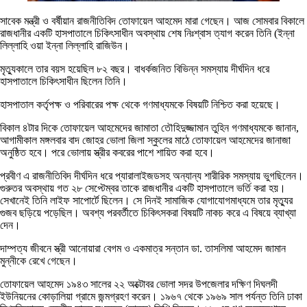
সাবেক মন্ত্রী ও বর্ষীয়ান রাজনীতিবিদ তোফায়েল আহমেদ মারা গেছেন। আজ সোমবার বিকালে
রাজধানীর একটি হাসপাতালে চিকিৎসাধীন অবস্থায় শেষ নিঃশ্বাস ত্যাগ করেন তিনি (ইন্না
লিল্লাহি ওয়া ইন্না লিল্লাহি রাজিউন।
মৃত্যুকালে তার বয়স হয়েছিল ৮২ বছর। বাধর্কজনিত বিভিন্ন সমস্যায় দীর্ঘদিন ধরে
হাসপাতালে চিকিৎসাধীন ছিলেন তিনি।
হাসপাতাল কর্তৃপক্ষ ও পরিবারের পক্ষ থেকে গণমাধ্যমকে বিষয়টি নিশ্চিত করা হয়েছে।
বিকাল ৪টার দিকে তোফায়েল আহমেদের জামাতা তৌহিদুজ্জামান তুহিন গণমাধ্যমকে জানান,
আগামীকাল মঙ্গলবার বাদ জোহর ভোলা জিলা স্কুলের মাঠে তোফায়েল আহমেদের জানাজা
অনুষ্ঠিত হবে। পরে ভোলায় স্ত্রীর কবরের পাশে শায়িত করা হবে।
প্রবীণ এ রাজনীতিবিদ দীর্ঘদিন ধরে প্যারালাইজডসহ অন্যান্য শারীরিক সমস্যায় ভুগছিলেন।
গুরুতর অবস্থায় গত ২৮ সেপ্টেম্বর তাকে রাজধানীর একটি হাসপাতালে ভর্তি করা হয়।
সেখানেই তিনি লাইফ সাপোর্টে ছিলেন। সে দিনই সামাজিক যোগাযোগমাধ্যমে তার মৃত্যুর
গুজব ছড়িয়ে পড়েছিল। অবশ্য পরবর্তীতে চিকিৎসকরা বিষয়টি নাকচ করে এ বিষয়ে ব্যাখ্যা
দেন।
দাম্পত্য জীবনে স্ত্রী আনোয়ারা বেগম ও একমাত্র সন্তান ডা. তাসলিমা আহমেদ জামান
মুন্নীকে রেখে গেছেন।
তোফায়েল আহমেদ ১৯৪৩ সালের ২২ অক্টোবর ভোলা সদর উপজেলার দক্ষিণ দিঘলদী
ইউনিয়নের কোড়ালিয়া গ্রামে জন্মগ্রহণ করেন। ১৯৬৭ থেকে ১৯৬৯ সাল পর্যন্ত তিনি ঢাকা