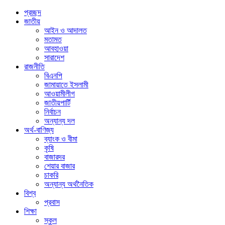
প্রচ্ছদ
জাতীয়
আইন ও আদালত
মতামত
আবহাওয়া
সারাদেশ
রাজনীতি
বিএনপি
জামায়াতে ইসলামী
আওয়ামীলীগ
জাতীয়পার্টি
নির্বাচন
অন্যান্য দল
অর্থ-বাণিজ্য
ব্যাংক ও বীমা
কৃষি
বাজারদর
শেয়ার বাজার
চাকরি
অন্যান্য অর্থনৈতিক
বিশ্ব
প্রবাস
শিক্ষা
স্কুল