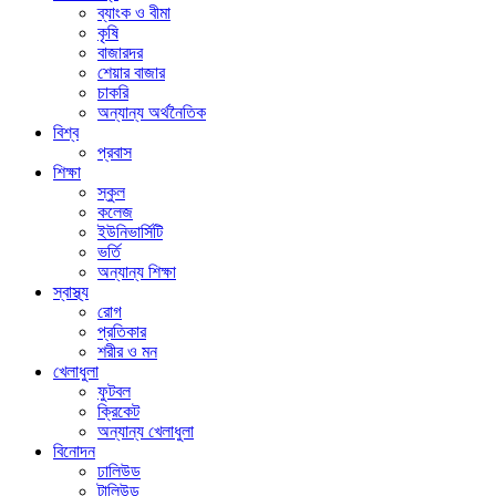
ব্যাংক ও বীমা
কৃষি
বাজারদর
শেয়ার বাজার
চাকরি
অন্যান্য অর্থনৈতিক
বিশ্ব
প্রবাস
শিক্ষা
স্কুল
কলেজ
ইউনিভার্সিটি
ভর্তি
অন্যান্য শিক্ষা
স্বাস্থ্য
রোগ
প্রতিকার
শরীর ও মন
খেলাধুলা
ফুটবল
ক্রিকেট
অন্যান্য খেলাধুলা
বিনোদন
ঢালিউড
টালিউড