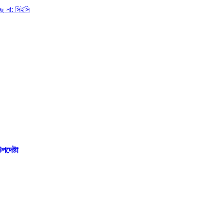
্ছে না: সিইসি
দেষ্টা