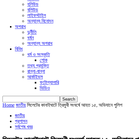
হলিউড
বলিউড
লাইফস্টাইল
অন্যান্য বিনোদন
অপরাধ
দুর্নীতি
ধর্ষন
অন্যান্য অপরাধ
বিবিধ
ধর্ম ও সংস্কৃতি
শোক
তথ্য প্রযুক্তি
রান্না-বান্না
আর্কাইভস
ফটোগ্যালারি
ভিডিও
Home
জাতীয়
সিলেটের কানাইঘাটে ত্রিমুখী সংঘর্ষে আহত ১৫, অভিযানে পুলিশ
জাতীয়
প্রশাসন
সর্বশেষ খবর