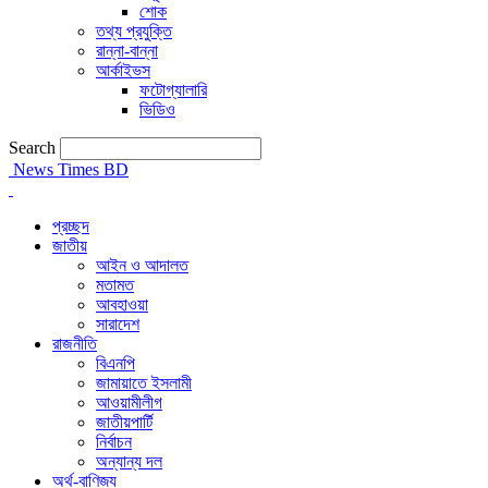
শোক
তথ্য প্রযুক্তি
রান্না-বান্না
আর্কাইভস
ফটোগ্যালারি
ভিডিও
Search
News Times BD
প্রচ্ছদ
জাতীয়
আইন ও আদালত
মতামত
আবহাওয়া
সারাদেশ
রাজনীতি
বিএনপি
জামায়াতে ইসলামী
আওয়ামীলীগ
জাতীয়পার্টি
নির্বাচন
অন্যান্য দল
অর্থ-বাণিজ্য