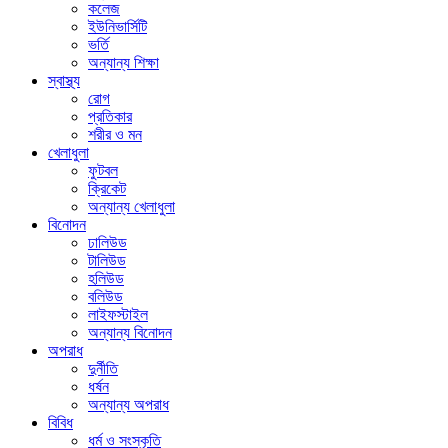
কলেজ
ইউনিভার্সিটি
ভর্তি
অন্যান্য শিক্ষা
স্বাস্থ্য
রোগ
প্রতিকার
শরীর ও মন
খেলাধুলা
ফুটবল
ক্রিকেট
অন্যান্য খেলাধুলা
বিনোদন
ঢালিউড
টালিউড
হলিউড
বলিউড
লাইফস্টাইল
অন্যান্য বিনোদন
অপরাধ
দুর্নীতি
ধর্ষন
অন্যান্য অপরাধ
বিবিধ
ধর্ম ও সংস্কৃতি