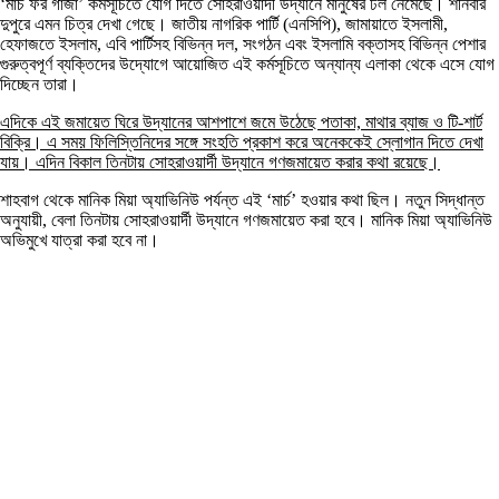
‘মার্চ ফর গাজা’ কর্মসূচিতে যোগ দিতে সোহরাওয়ার্দী উদ্যানে মানুষের ঢল নেমেছে। শনিবার
দুপুরে এমন চিত্র দেখা গেছে। জাতীয় নাগরিক পার্টি (এনসিপি), জামায়াতে ইসলামী,
হেফাজতে ইসলাম, এবি পার্টিসহ বিভিন্ন দল, সংগঠন এবং ইসলামি বক্তাসহ বিভিন্ন পেশার
গুরুত্বপূর্ণ ব্যক্তিদের উদ্যোগে আয়োজিত এই কর্মসূচিতে অন্যান্য এলাকা থেকে এসে যোগ
দিচ্ছেন তারা।
এদিকে এই জমায়েত ঘিরে উদ্যানের আশপাশে জমে উঠেছে পতাকা, মাথার ব্যাজ ও টি-শার্ট
বিক্রি। এ সময় ফিলিস্তিনিদের সঙ্গে সংহতি প্রকাশ করে অনেককেই স্লোগান দিতে দেখা
যায়। এদিন বিকাল তিনটায় সোহরাওয়ার্দী উদ্যানে গণজমায়েত করার কথা রয়েছে।
শাহবাগ থেকে মানিক মিয়া অ্যাভিনিউ পর্যন্ত এই ‘মার্চ’ হওয়ার কথা ছিল। নতুন সিদ্ধান্ত
অনুযায়ী, বেলা তিনটায় সোহরাওয়ার্দী উদ্যানে গণজমায়েত করা হবে। মানিক মিয়া অ্যাভিনিউ
অভিমুখে যাত্রা করা হবে না।