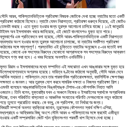
সৌদি আরব, পাকিস্তানভিত্তিক প্রতিরক্ষা বিষয়ক জোটকে দেখা হচ্ছে ন্যাটোর মতো একটি
প্রতিরক্ষা কাঠামো হিসেবে। ন্যাটো যেমন নিরাপত্তা, প্রতিরক্ষা গুরুত্ব দিয়েছে, এই জোটও
তেমনটা করছে। এতে যুক্ত হওয়ার জন্য তুরস্ক আলোচনা চালিয়ে যাচ্ছে। ১২ই জানুয়ারি
টাইমস অব ইসলামাবাদ খবরে জানিয়েছে, এই জোটে বাংলাদেশও যুক্ত হতে পারে।
ব্লুমবার্গের এক প্রতিবেদনে বলা হয়েছে, সৌদি আরব-পাকিস্তানভিত্তিক একটি নিরাপত্তা
ব্যবস্থার অংশ হওয়ার জন্য তুরস্ক আলোচনা চালাচ্ছে, যা ন্যাটোর সমষ্টিগত প্রতিরক্ষা
কাঠামোর সঙ্গে সাদৃশ্যপূর্ণ। প্রস্তাবিত এই চুক্তিতে ন্যাটোর অনুচ্ছেদ ৫-এর মতোই বলা
হয়েছে, কোনো এক সদস্যের বিরুদ্ধে যেকোনো আগ্রাসনকে সব সদস্যের বিরুদ্ধে আক্রমণ
হিসেবে গণ্য করা হবে। এ খবর দিয়েছে অনলাইন এনডিটিভি।
মূলত রিয়াদ ও ইসলামাবাদের মধ্যে সম্পাদিত এই সমঝোতা এখন আঙ্কারার সঙ্গে যুক্ত হয়ে
উল্লেখযোগ্যভাবে অগ্রসর হয়েছে। দায়িত্ব বণ্টনের কাঠামো অনুযায়ী, সৌদি আরব দেবে
আর্থিক সহায়তা। পাকিস্তান দেবে তার পারমাণবিক প্রতিরোধক্ষমতা, ব্যালিস্টিক ক্ষেপণাস্ত্র
সক্ষমতা ও জনবল। আর তুরস্ক যোগ করবে সামরিক দক্ষতা ও নিজস্ব প্রতিরক্ষা শিল্প।
এমনটা বলেছেন আঙ্কারাভিত্তিক থিঙ্কট্যাঙ্ক টেপাভ-এর কৌশলবিদ নিহাত আলি
ওজচান। তিনি বলেন, যুক্তরাষ্ট্র যখন এ অঞ্চলে নিজের ও ইসরাইলের স্বার্থকে অগ্রাধিকার
দিচ্ছে, তখন পরিবর্তিত বাস্তবতা ও আঞ্চলিক সংঘাতের পরিণতি দেশগুলোকে নতুন কাঠামো
গড়ে তুলতে প্ররোচিত করছে- কে বন্ধু, কে প্রতিপক্ষ, তা নির্ধারণের জন্য।
বিষয়টি সম্পর্কে অবগত ব্যক্তিরা জানান, তুরস্কের কৌশলগত স্বার্থ দক্ষিণ এশিয়া,
মধ্যপ্রাচ্য ও আফ্রিকার কিছু অংশে সৌদি আরব ও পাকিস্তানের সঙ্গে ক্রমেই একীভূত
হওয়ায় একটি সম্প্রসারিত জোট গঠন যুক্তিসংগত পরবর্তী ধাপ হিসেবে দেখা হচ্ছে।