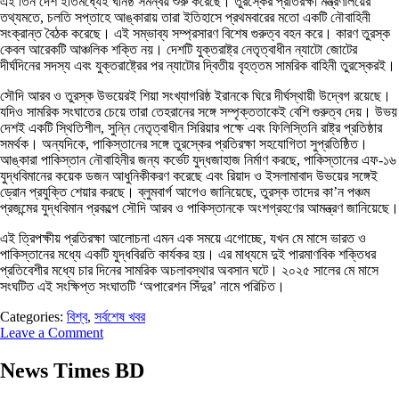
এই তিন দেশ ইতিমধ্যেই ঘনিষ্ঠ সমন্বয় শুরু করেছে। তুরস্কের প্রতিরক্ষা মন্ত্রণালয়ের
তথ্যমতে, চলতি সপ্তাহে আঙ্কারায় তারা ইতিহাসে প্রথমবারের মতো একটি নৌবাহিনী
সংক্রান্ত বৈঠক করেছে। এই সম্ভাব্য সম্প্রসারণ বিশেষ গুরুত্ব বহন করে। কারণ তুরস্ক
কেবল আরেকটি আঞ্চলিক শক্তি নয়। দেশটি যুক্তরাষ্ট্র নেতৃত্বাধীন ন্যাটো জোটের
দীর্ঘদিনের সদস্য এবং যুক্তরাষ্ট্রের পর ন্যাটোর দ্বিতীয় বৃহত্তম সামরিক বাহিনী তুরস্কেরই।
সৌদি আরব ও তুরস্ক উভয়েরই শিয়া সংখ্যাগরিষ্ঠ ইরানকে ঘিরে দীর্ঘস্থায়ী উদ্বেগ রয়েছে।
যদিও সামরিক সংঘাতের চেয়ে তারা তেহরানের সঙ্গে সম্পৃক্ততাকেই বেশি গুরুত্ব দেয়। উভয়
দেশই একটি স্থিতিশীল, সুন্নি নেতৃত্বাধীন সিরিয়ার পক্ষে এবং ফিলিস্তিনি রাষ্ট্র প্রতিষ্ঠার
সমর্থক। অন্যদিকে, পাকিস্তানের সঙ্গে তুরস্কের প্রতিরক্ষা সহযোগিতা সুপ্রতিষ্ঠিত।
আঙ্কারা পাকিস্তান নৌবাহিনীর জন্য কর্ভেট যুদ্ধজাহাজ নির্মাণ করছে, পাকিস্তানের এফ-১৬
যুদ্ধবিমানের কয়েক ডজন আধুনিকীকরণ করেছে এবং রিয়াদ ও ইসলামাবাদ উভয়ের সঙ্গেই
ড্রোন প্রযুক্তি শেয়ার করছে। ব্লুমবার্গ আগেও জানিয়েছে, তুরস্ক তাদের কা’ন পঞ্চম
প্রজন্মের যুদ্ধবিমান প্রকল্পে সৌদি আরব ও পাকিস্তানকে অংশগ্রহণের আমন্ত্রণ জানিয়েছে।
এই ত্রিপক্ষীয় প্রতিরক্ষা আলোচনা এমন এক সময়ে এগোচ্ছে, যখন মে মাসে ভারত ও
পাকিস্তানের মধ্যে একটি যুদ্ধবিরতি কার্যকর হয়। এর মাধ্যমে দুই পারমাণবিক শক্তিধর
প্রতিবেশীর মধ্যে চার দিনের সামরিক অচলাবস্থার অবসান ঘটে। ২০২৫ সালের মে মাসে
সংঘটিত এই সংক্ষিপ্ত সংঘাতটি ‘অপারেশন সিঁদুর’ নামে পরিচিত।
Categories:
বিশ্ব
,
সর্বশেষ খবর
Leave a Comment
News Times BD