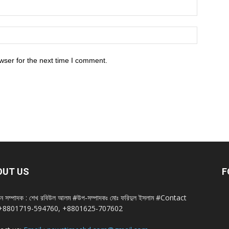
wser for the next time I comment.
OUT US
F
ান সম্পাদক : শেখ রবিউল আলম #উপ-সম্পাদকঃ মোঃ ফরিদুল ইসলাম #Contact
+8801719-594760, +8801625-707602