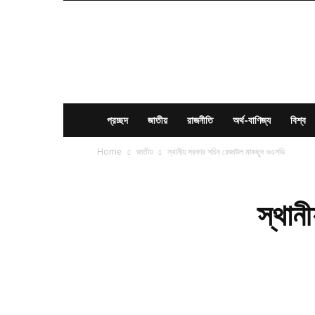
News
Times
BD
প্রচ্ছদ
জাতীয়
রাজনীতি
অর্থ-বাণিজ্য
বিশ্ব
Home
জাতীয়
স্থানীয় সরকার সচিব রেজাউল মাকছুদ ওএসডি
স্থান