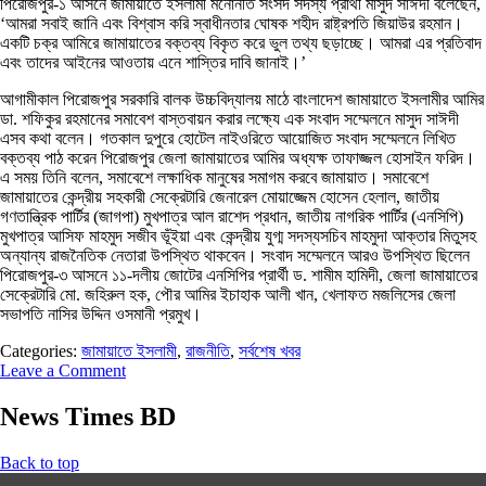
পিরোজপুর-১ আসনে জামায়াতে ইসলামী মনোনীত সংসদ সদস্য প্রার্থী মাসুদ সাঈদী বলেছেন,
‘আমরা সবাই জানি এবং বিশ্বাস করি স্বাধীনতার ঘোষক শহীদ রাষ্ট্রপতি জিয়াউর রহমান।
একটি চক্র আমিরে জামায়াতের বক্তব্য বিকৃত করে ভুল তথ্য ছড়াচ্ছে। আমরা এর প্রতিবাদ
এবং তাদের আইনের আওতায় এনে শাস্তির দাবি জানাই।’
আগামীকাল পিরোজপুর সরকারি বালক উচ্চবিদ্যালয় মাঠে বাংলাদেশ জামায়াতে ইসলামীর আমির
ডা. শফিকুর রহমানের সমাবেশ বাস্তবায়ন করার লক্ষ্যে এক সংবাদ সম্মেলনে মাসুদ সাঈদী
এসব কথা বলেন। গতকাল দুপুরে হোটেল নাইওরিতে আয়োজিত সংবাদ সম্মেলনে লিখিত
বক্তব্য পাঠ করেন পিরোজপুর জেলা জামায়াতের আমির অধ্যক্ষ তাফাজ্জল হোসাইন ফরিদ।
এ সময় তিনি বলেন, সমাবেশে লক্ষাধিক মানুষের সমাগম করবে জামায়াত। সমাবেশে
জামায়াতের কেন্দ্রীয় সহকারী সেক্রেটারি জেনারেল মোয়াজ্জেম হোসেন হেলাল, জাতীয়
গণতান্ত্রিক পার্টির (জাগপা) মুখপাত্র আল রাশেদ প্রধান, জাতীয় নাগরিক পার্টির (এনসিপি)
মুখপাত্র আসিফ মাহমুদ সজীব ভূঁইয়া এবং কেন্দ্রীয় যুগ্ম সদস্যসচিব মাহমুদা আক্তার মিতুসহ
অন্যান্য রাজনৈতিক নেতারা উপস্থিত থাকবেন। সংবাদ সম্মেলনে আরও উপস্থিত ছিলেন
পিরোজপুর-৩ আসনে ১১-দলীয় জোটের এনসিপির প্রার্থী ড. শামীম হামিদী, জেলা জামায়াতের
সেক্রেটারি মো. জহিরুল হক, পৌর আমির ইচাহাক আলী খান, খেলাফত মজলিসের জেলা
সভাপতি নাসির উদ্দিন ওসমানী প্রমুখ।
Categories:
জামায়াতে ইসলামী
,
রাজনীতি
,
সর্বশেষ খবর
Leave a Comment
News Times BD
Back to top